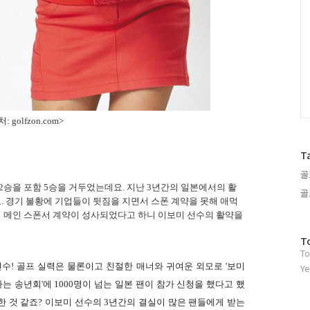
: golfzon.com>
T
골
저 2승을 포함 5승을 거두었는데요.
지난 3년간의 일본에서의 활
골
. 경기 불황에 기업들이 뒷짐을 지면서
스폰 계약을 못해 애먹
의 메인 스폰서 계약이 성사되었다고 하니 이보미 선수의 활약을
방
T
To
문
자
수! 골프 실력은 물론이고 친절한 매너와 귀여운 외모로 '보미
Ye
수
는 송년회'에 1000명이 넘는 일본 팬이 참가 신청을 했다고 했
 것 같죠? 이보미 선수의 3년간의 결실이 많은 팬들에게 받는