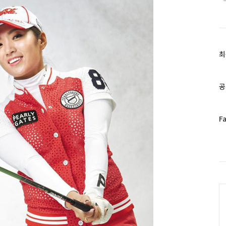
최
최
근
글
과
공
인
기
글
페
F
이
스
북
트
위
터
C
플
러
그
인