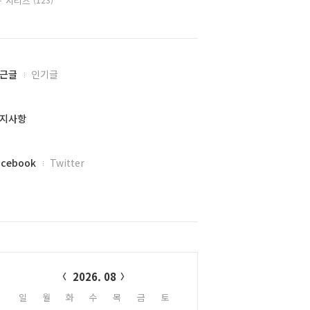
시리즈
근글
인기글
지사항
acebook
Twitter
alendar
2026. 08
일
월
화
수
목
금
토