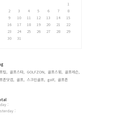
1
2
3
4
5
6
7
8
9
10
11
12
13
14
15
16
17
18
19
20
21
22
23
24
25
26
27
28
29
30
31
ag
프팁,
골프스타,
GOLFZON,
골프스윙,
골프레슨,
프존닷컴,
골프,
스크린골프,
golf,
골프존,
otal
day :
sterday :