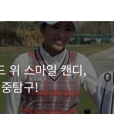
드 위 스마일 캔디,
집중탐구!