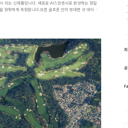
출시 되는 신제품입니다. 새로운 AI스핀센서로 완성하는 정밀
핀을 정확하게 측정합니다.또한 골프존 만의 방대한 샷 데이
관된 구질 정확도를 제공합니다. 페이드, 드로우 등 필드에
 어프로치도 가능하므로 전략적이고 실감나는 라운딩을 즐길
다! GTOUR 프로가 인정한 스핀의 정확도 GTOUR 프로 대
 모두 매우 높은..
최
최
근
글
과
공
인
기
글
페
F
이
스
북
트
위
터
C
플