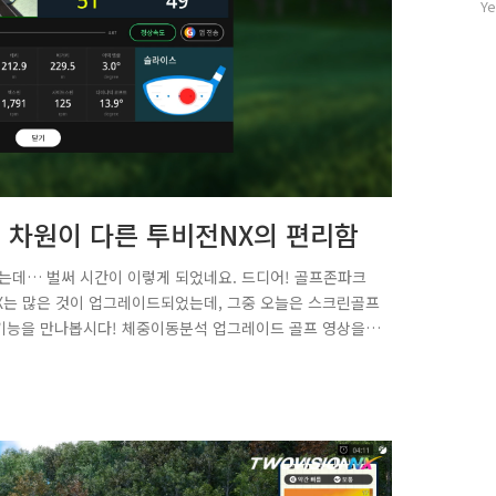
자
Ye
수
.4 차원이 다른 투비전NX의 편리함
렸는데… 벌써 시간이 이렇게 되었네요. 드디어! 골프존파크
전NX는 많은 것이 업그레이드되었는데, 그중 오늘은 스크린골프
 기능을 만나봅시다! 체중이동분석 업그레이드 골프 영상을
0:30을 들어보셨나요? 바로 체중이동입니다. 스윙 단계별로 이상적
운드할 때, 내 스윙이 이상적인 체중이동이 되었는지 어떻게
는 내 나스모와 함께 한눈에 확인할 수 있도록 체중이동정보가
에서 스윙 시..