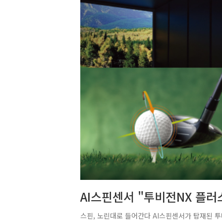
AI스핀센서 "투비전NX 플러
스핀, 노린대로 들어간다 AI스핀센서가 탑재된 