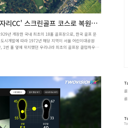
러
그
인
군자리CC' 스크린골프 코스로 복원
929년 개장한 국내 최초의 18홀 골프장으로, 한국 골프 문
 도시개발에 따라 1972년 해당 지역이 서울 어린이대공원
 1번 홀 옆에 위치했던 우리나라 최초의 골프장 클럽하우
전돼 있다.골프존은 군자리CC의 역사적 자료와 기록을 기반
이터 기술력에 언리얼 엔진5을 적용해 코스를 복원했다. 코
당시의 지형 흐름과 분위기를 반영했으며 특히, 카트 도로와 지
을 뒀다.골프존은 극강의 현실..
T
골
골
방
T
To
문