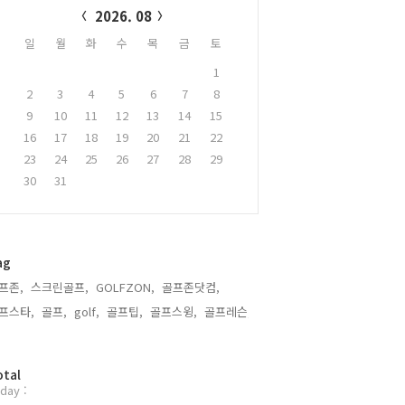
2026. 08
일
월
화
수
목
금
토
1
2
3
4
5
6
7
8
9
10
11
12
13
14
15
16
17
18
19
20
21
22
23
24
25
26
27
28
29
30
31
ag
프존,
스크린골프,
GOLFZON,
골프존닷컴,
프스타,
골프,
golf,
골프팁,
골프스윙,
골프레슨,
otal
day :