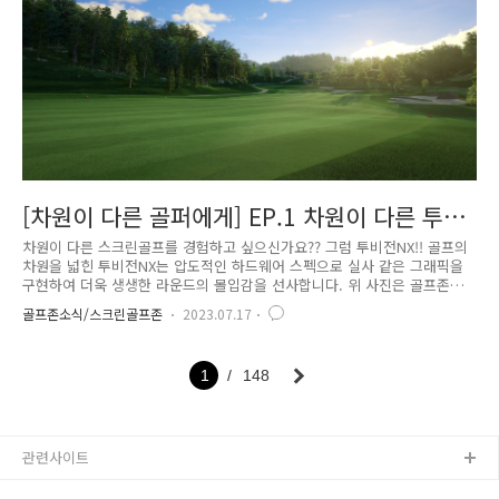
[차원이 다른 골퍼에게] EP.1 차원이 다른 투비
전NX
차원이 다른 스크린골프를 경험하고 싶으신가요?? 그럼 투비전NX!! 골프의
차원을 넓힌 투비전NX는 압도적인 하드웨어 스펙으로 실사 같은 그래픽을
구현하여 더욱 생생한 라운드의 몰입감을 선사합니다. 위 사진은 골프존카
운티 안성 H의 2HOLE의 투비전NX와 투비전플러스의 화면입니다. 새로움
골프존소식/스크린골프존
2023.07.17
이 느껴지시나요? 새롭게 만나볼, 한 층 더 진화된 투비전NX의 특징을 빠
르게 정리해 드릴게요~ 차원이 다른 그래픽 성능이나 기능 면에서 완벽에
가까운 “언리얼 엔진 5”로 만들어진 투비전NX. 놀랍게도 투비전NX는 “언
1
148
리얼 엔진5”가 스크린골프 최초로 적용되어 뛰어난 그래픽으로 그린의 라
이뿐만 아니라 벙커의 컬러와 질감이 실사처럼 느껴지며 디테일하고 현실
감 넘치는 그래픽을 만날 수 있습니다!! “언리얼 엔진 5”에 대..
관련사이트