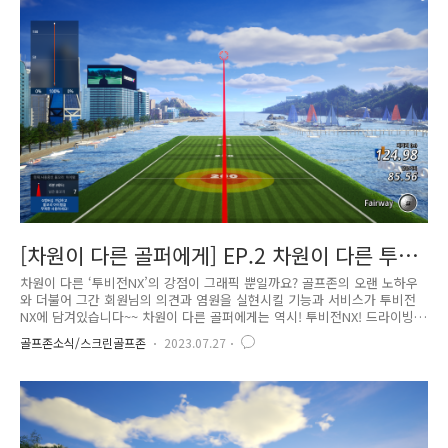
한 번에 넣고 싶어지네요~ 깃대 뒤 저 라이는 피하고 싶습니다. ㅠㅠ 그린
밖 퍼터 필드에서 그린 주변 러프나 에이프런에서 종종 퍼터를 사용하기도
하는데요~ 섬세한 그린공략을 위해 투비전 NX에서도 그린 ..
[차원이 다른 골퍼에게] EP.2 차원이 다른 투비
전NX의 연습장
차원이 다른 ‘투비전NX’의 강점이 그래픽 뿐일까요? 골프존의 오랜 노하우
와 더불어 그간 회원님의 의견과 염원을 실현시킬 기능과 서비스가 투비전
NX에 담겨있습니다~~ 차원이 다른 골퍼에게는 역시! 투비전NX! 드라이빙
레인지 탁 트인 오션뷰를 배경으로 하는 드라이빙 레인지. 부상 방지를 위
골프존소식/스크린골프존
2023.07.27
해 몸풀기는 필수! 또한, 오늘 나의 샷을 점검하기 위해 연습장은 반드시
거치는 순서인데요. 투비전NX의 드라이빙 레인지는 이렇게 변했습니다~
바닥 스크린까지 연결된 탁 트인 오션뷰에서 시원시원하게~ 이상적인 탄도
로 날아갔는지, APEX를 클럽별 체크가능! 어떠세요? 한눈에 봐도 변한 것
이 확~ 들어오지 않나요? 탁 트인 새로운 오션뷰를 배경으로 얼른 치고 싶
네요.^^ 숏게임 다양한 공략 연습이 가능해진 그린 공략 연습..