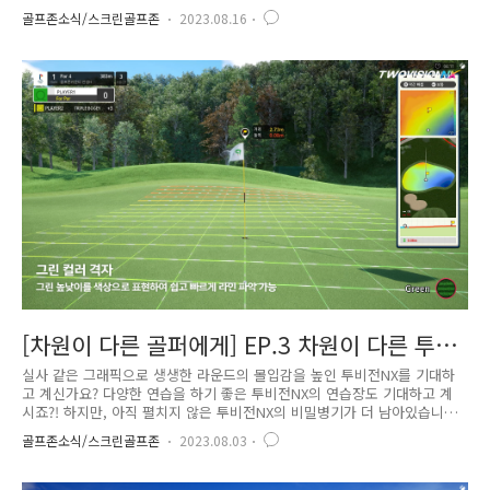
럽게 즐기기 위해 업그레이드된 ‘편리한’ 기능을 만나봅시다! 체중이동분석
골프존소식/스크린골프존
2023.08.16
업그레이드 골프 영상을 보며 스윙 연습을 할 때, 40:60, 50:50, 70:30을 들
어보셨나요? 바로 체중이동입니다. 스윙 단계별로 이상적인 체중 배분 비
율을 잘 알고 있지만!!! 평소 라운드할 때, 내 스윙이 이상적인 체중이동이
되었는지 어떻게 체크할 수 있는 거죠…?? 바로~ 투비전NX에서는 내 나스
모와 함께 한눈에 확인할 수 있도록 체중이동정보가 제공됩니다. 체중이동
센서가 탑재된 모션플레이트에서 스윙 시..
[차원이 다른 골퍼에게] EP.3 차원이 다른 투비
전NX의 그린공략
실사 같은 그래픽으로 생생한 라운드의 몰입감을 높인 투비전NX를 기대하
고 계신가요? 다양한 연습을 하기 좋은 투비전NX의 연습장도 기대하고 계
시죠?! 하지만, 아직 펼치지 않은 투비전NX의 비밀병기가 더 남아있습니다
바로바로~ 오늘 말씀드릴 비밀병기는 ‘그린공략’!!! 투비전NX은 그린공략
골프존소식/스크린골프존
2023.08.03
도 차원이~ 다릅니다! 그린 컬러 격자 그린에서 검은색 선으로 라이를 표시
하던 격자가 높이를 나타내는 색상표현과 합쳐졌습니다. 어떻게요? 이렇게
요!! 그린 높낮이를 색상으로 보여주니 한 눈에 그린 라이가 보이며 더더욱