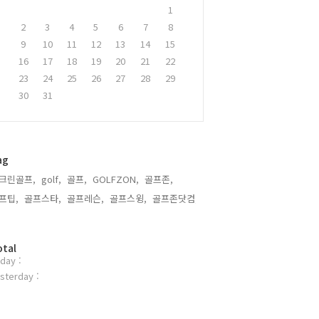
1
2
3
4
5
6
7
8
9
10
11
12
13
14
15
16
17
18
19
20
21
22
23
24
25
26
27
28
29
30
31
ag
크린골프,
golf,
골프,
GOLFZON,
골프존,
프팁,
골프스타,
골프레슨,
골프스윙,
골프존닷컴,
otal
day :
sterday :