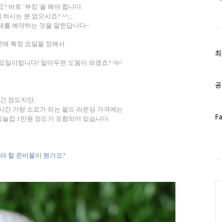
요
?
바로 ‘부킹’을 해야 합니다
.
 하시는 분 없으시죠
? ^^;;
간대를 예약하는 것을 말한답니다
~
문에 특정 요일을 정해서
최
최
근
화요일이랍니다
!
알아두면 도움이 되겠죠
? ^0^
글
과
공
인
간 정도지만
,
기
시간 가량 소요가 되는 필드 라운딩 가격에는
글
페
F
그늘집
1
만원 정도가 포함되어 있습니다
.
이
스
북
트
야 할 준비물이 뭔가요
?
위
터
C
플
러
그
인