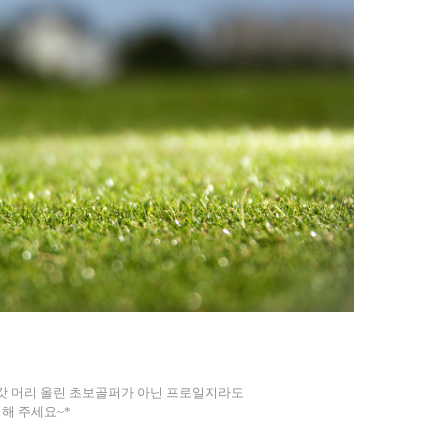
 갓 머리 올린 초보골퍼가 아닌 프로일지라도
의해 주세요
~*