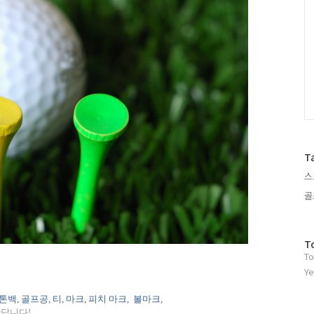
T
스
골
방
T
To
문
자
Ye
수
톤백
,
골프공
,
티
,
마크
,
피치 마크
,
볼마크
,
한답니다
!