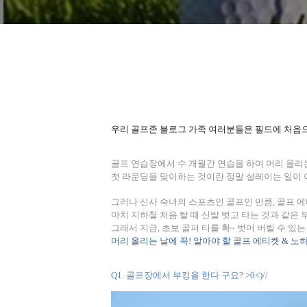
우리 골프존 블로그 가족 여러분들은 필드에 처음
골프 연습장에서 수 개월간 연습을 하며 머리 올리
첫 라운딩을 맞이하는 것이란 정말 설레이는 일이 
그러나 신사 숙녀의 스포츠인 골프인 만큼
,
골프 에
마치 지하철 처음 탈 때 신발 벗고 타는 것과 같
그래서 지금
,
초보 골퍼 티를 확
~
벗어 버릴 수 있는
머리 올리는 날에 꼭
!
알아야 할 골프 에티켓
&
노
Q1.
골프장에서 부킹을 한다 구요
? >0<)//