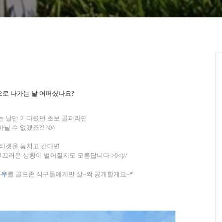
으로 나가는 날 어떠셨나요
?
는 날만 기다렸던 초보 골퍼라면
아닐 수 없겠죠
?! ^0^
티켓을 놓치고 간다면
은 부끄러운 상황이 벌어질지도 모른답니다
>0<)//
하우
를 골프존 식구들에게만 살
~
짝 공개할게요
~*