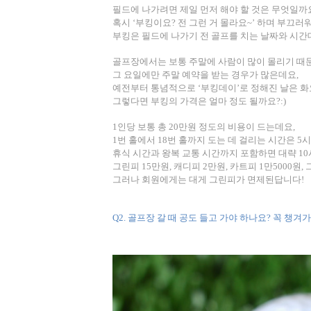
필드에 나가려면 제일 먼저 해야 할 것은 무엇일까
혹시
‘
부킹이요
?
전 그런 거 몰라요
~’
하며 부끄러워
부킹은 필드에 나가기 전 골프를 치는 날짜와 시
골프장에서는 보통 주말에 사람이 많이 몰리기 때
그 요일에만 주말 예약을 받는 경우가 많은데요
,
예전부터 통념적으로 ‘부킹데이’로 정해진 날은 
그렇다면 부킹의 가격은 얼마 정도 될까요
?:)
1
인당 보통 총
20
만원 정도의 비용이 드는데요
,
1
번 홀에서
18
번 홀까지 도는 데 걸리는 시간은
5
시
휴식 시간과 왕복 교통 시간까지 포함하면 대략
10
그린피
15
만원
,
캐디피
2
만원
,
카트피
1
만
5000
원
,
그러나 회원에게는 대게 그린피가 면제된답니다
!
Q2.
골프장 갈 때 공도 들고 가야 하나요
?
꼭 챙겨가