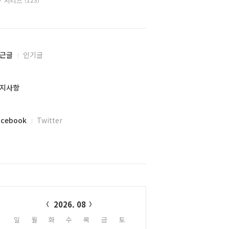
시리즈
근글
인기글
지사항
acebook
Twitter
alendar
2026. 08
일
월
화
수
목
금
토