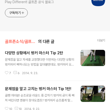
Play Different! 골프존 공식 블로그
구독하기
더보기
골프존소식/골프존GDR아카데미
의 다른 글
다양한 상황에서 벙커 마스터 Tip 2탄
글 내용
문제점을 알고 자세를 교정했다면 이번에는 다양한 상황의
벙커에서 빠져나오는 방법을 알아볼텐데요. 벙커에서 오르
막, 내리막을 때 어떻게 탈출해야 할지 몰라 고민인 골퍼들
7
6
2014. 9. 23.
을 위해 경사면 벙커에 대한 Tip을 준비했답니다. 경사면
벙커에서 평평한 벙커에서처럼 샷을 날리면 공이 탈출하기
보다는 멘탈이 탈출할 가능성이 높은데, GDR 경사면 연습
문제점을 알고 고치는 벙커 마스터 Tip 1탄!
을 따로 하며 도움을 받아보도록 해요! 벙커 마스터 Tip -
글 내용
오르막 벙커 1. 셋업 자세 바로 알기
골팬 여러분! 순조로운 라운드 중 갑자기 벙커에 공이 푹 빠
져 버린다면 멘붕이 찾아오겠죠? 벙커에서 순조롭게 탈출
할 수 있는 골퍼라면 상관없겠지만 벙커의 늪에 빠지고, 또
10
10
2014. 9. 22.