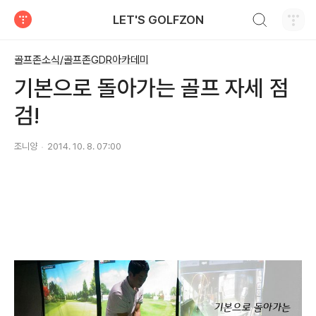
검색하기
LET'S GOLFZON
티스토리
골프존소식/골프존GDR아카데미
기본으로 돌아가는 골프 자세 점
검!
조니양
2014. 10. 8. 07:00