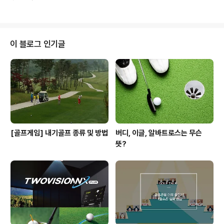
빠지고 탈출이란 단어는 상상조차 못하는 골퍼라면 한숨부
터 나올텐데요. 그럴수록 자세부터 바로 잡고 벙커 상황에
알맞는 자세를 알아야 한답니다. 지금부터 차근차근 벙커
마스터의 길로 출발하겠습니다~! 벙커 마스터 Tip - 기본
벙커 스윙 라인 벙커 마스터를 하기 전에 점검할 부분이 있
이 블로그 인기글
습니다. 골팬 여러분! 혹시 평소 스윙라인과 벙커 스윙라인
이 같은가요? 사실 벙커 샷의 스윙은 라인부터 다르다고 해
요. 평소 치고자 하는 방향보다 30도 오픈을 하고 왼 다리
와 클럽 페이스도 오픈을 한 상황에서 어드레스를 취하는
것인데요. 공의 위치는 자신..
[골프게임] 내기골프 종류 및 방법
버디, 이글, 알바트로스는 무슨
뜻?