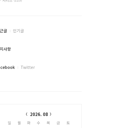
시리즈
근글
인기글
지사항
acebook
Twitter
alendar
2026. 08
일
월
화
수
목
금
토