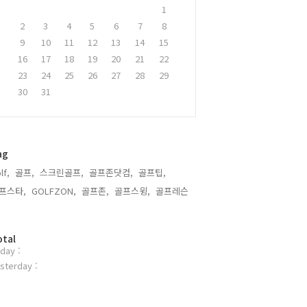
1
2
3
4
5
6
7
8
9
10
11
12
13
14
15
16
17
18
19
20
21
22
23
24
25
26
27
28
29
30
31
ag
lf,
골프,
스크린골프,
골프존닷컴,
골프팁,
프스타,
GOLFZON,
골프존,
골프스윙,
골프레슨,
otal
day :
sterday :