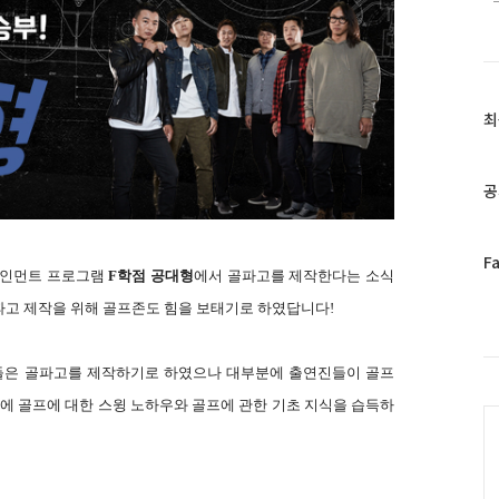
최
최
근
글
과
공
인
기
글
페
F
테인먼트 프로그램
F학점 공대형
에서 골파고를 제작한다는 소식
이
스
파고 제작을 위해 골프존도 힘을 보태기로 하였답니다!
북
트
위
진들은 골파고를 제작하기로 하였으나 대부분에 출연진들이 골프
터
이에 골프에 대한 스윙 노하우와 골프에 관한 기초 지식을 습득하
C
플
러
그
인