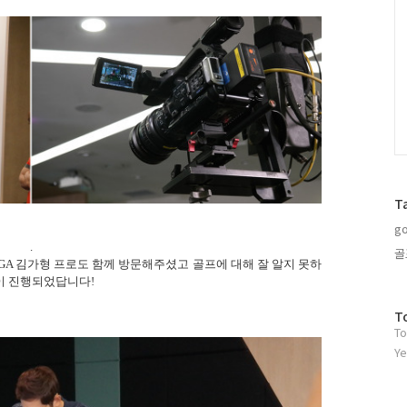
T
go
.
골
PGA 김가형 프로도 함께 방문해주셨고 골프에 대해 잘 알지 못하
이 진행되었답니다!
방
T
To
문
자
Ye
수