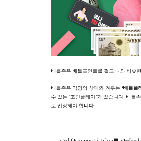
배틀존은 배틀포인트를 걸고 나와 비슷
배틀존은 익명의 상대와 겨루는
‘
배틀플
수 있는
‘
조인플레이
’
가 있습니다
.
배틀존
로 입장해야 합니다
.
<!--[if !supportLists]-->
■
<!--[endi