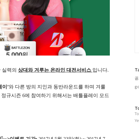
T
한 실력의
상대와 겨루는 온라인 대전서비스
입니다
.
골
go
레이
’
와 다른 방의 지인과 동반라운드를 하며 겨룰
 정규시즌
6
에 참여하기 위해서는 배틀플레이 모드
방
T
To
문
자
Ye
수
f]-->
이벤트 기간
:
2017년 5월 23일(화) ~ 2017년 7