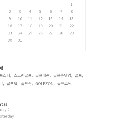
1
2
3
4
5
6
7
8
9
10
11
12
13
14
15
16
17
18
19
20
21
22
23
24
25
26
27
28
29
30
31
ag
프스타,
스크린골프,
골프레슨,
골프존닷컴,
골프,
lf,
골프팁,
골프존,
GOLFZON,
골프스윙,
otal
day :
sterday :