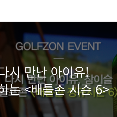
 다시 만난 아이유!
는 <배틀존 시즌 6>