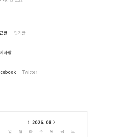
시리즈
근글
인기글
지사항
acebook
Twitter
alendar
2026. 08
일
월
화
수
목
금
토