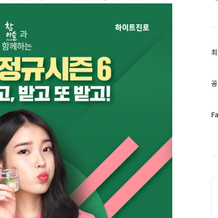
최
최
근
글
과
공
인
기
글
페
F
이
스
북
트
위
터
C
플
러
그
인