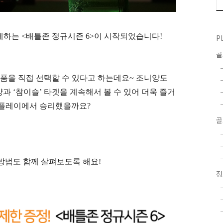
께하는
<
배틀존 정규시즌
6>
이 시작되었습니다
!
P
품을 직접 선택할 수 있다고 하는데요
~
조니양도
양과
‘
참이슬
’
타겟을 계속해서 볼 수 있어 더욱 즐거
 플레이에서 승리했을까요
?
골
여방법도 함께 살펴보도록 해요
!