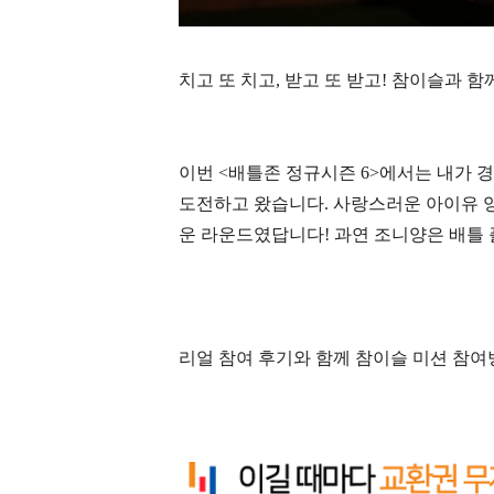
치고 또 치고
,
받고 또 받고
!
참이슬과 함
이번
<
배틀존 정규시즌
6>
에서는 내가 경
도전하고 왔습니다
.
사랑스러운 아이유 
운 라운드였답니다
!
과연 조니양은 배틀
리얼 참여 후기와 함께 참이슬 미션 참