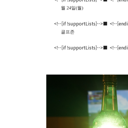
월 24일(월)
<!--[if !supportLists]-->
■
<!--[endi
골프존
<!--[if !supportLists]-->
■
<!--[endi