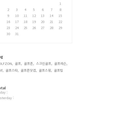
1
2
3
4
5
6
7
8
9
10
11
12
13
14
15
16
17
18
19
20
21
22
23
24
25
26
27
28
29
30
31
ag
OLFZON,
골프,
골프존,
스크린골프,
골프레슨,
lf,
골프스타,
골프존닷컴,
골프스윙,
골프팁,
otal
day :
sterday :