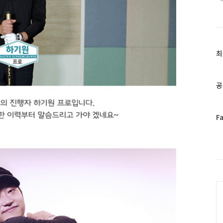
최
최
근
글
과
공
인
기
글
페
F
이
스
북
트
위
터
C
플
러
그
인