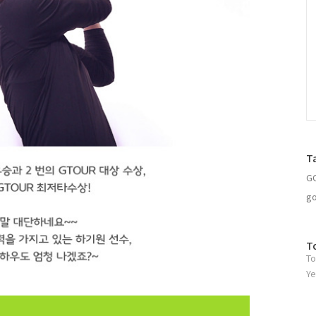
T
G
go
방
T
To
문
자
Ye
수