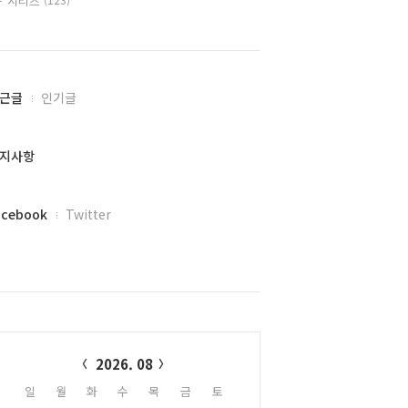
시리즈
근글
인기글
지사항
acebook
Twitter
alendar
2026. 08
일
월
화
수
목
금
토