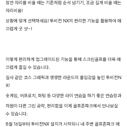
잠깐 자리를 비울 때는 기존처럼 순서 넘기기
,
조금 길게 비울 때는
자리비움
!
상황에 맞게 선택하세요
!
투비전
NX
의 편리한 기능을 활용하여 매
끄럽게 굿 샷
~!
이렇게 편리하게 업그레이드된 기능을 통해 스크린골프를 더욱 매
끄럽게 즐길 수 있습니다
.
실사 같은 코스 그래픽과 생생한 라운드의 몰입감을 높인 투비전
N
X!
숏게임
,
어프로치
,
퍼팅 등 다양한 라이 연습을 하기 좋은 연습장과
차원이 다른 그린 공략
,
편리함을 이제 골프존파크에서 만나보실
수 있습니다
.
8
월
16
일부터 투비전
NX
설치가 시작되니 내 주변 골프존파크 매