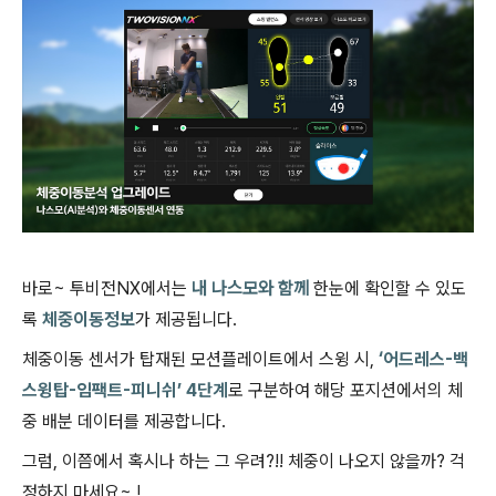
바로
~
투비전
NX
에서는
내 나스모와 함께
한눈에 확인할 수 있도
록
체중이동정보
가 제공됩니다
.
체중이동 센서가 탑재된 모션플레이트에서 스윙 시
,
‘
어드레스-백
스윙탑-임팩트-피니쉬’ 4단계
로 구분하여 해당 포지션에서의 체
중 배분 데이터를 제공합니다
.
그럼
,
이쯤에서 혹시나 하는 그 우려
?!!
체중이 나오지 않을까
?
걱
정하지 마세요
~ !