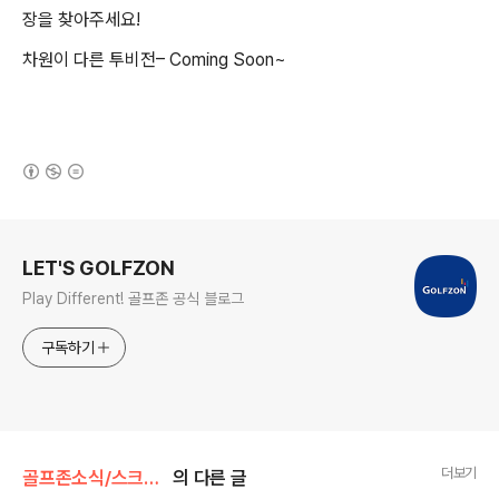
장을 찾아주세요
!
차원이 다른 투비전
– Coming Soon~
(새창열림)
로그 정보
LET'S GOLFZON
Play Different! 골프존 공식 블로그
구독하기
더보기
골프존소식/스크린골프존
의 다른 글