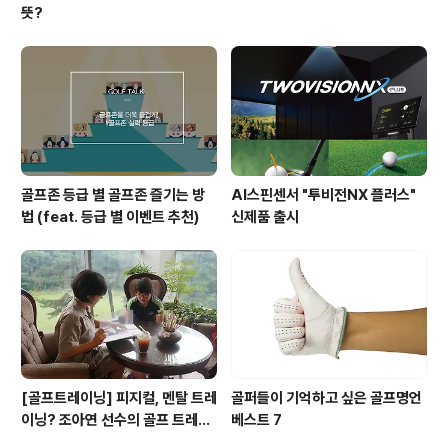
뜻?
골프존 등급 별 골프존 즐기는 방
AI스핀센서 "투비전NX 플러스"
법 (feat. 등급 별 이벤트 추천)
신제품 출시
[골프트레이닝] 피지컬, 멘탈 트레
골퍼들이 기억하고 싶은 골프명언
이닝? 조아연 선수의 골프 트레이
베스트 7
닝