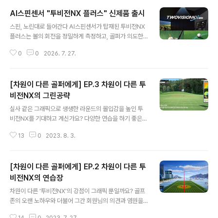
AI스핀센서 "투비전NX 플러스" 신제품 출시
글 내용
스핀, 노린대로 들어간다 AI스핀센서가 탑재된 투비전NX
플러스는 볼의 회전을 정밀하게 측정하고, 골퍼가 의도한
구질을 사실적으로 구현하는 2026년 7월 출시 되는 신제
0
0
2026. 7. 27.
품입니다. 새로운 AI스핀센서로 완성하는 정밀한 구질 구
현 AI스핀센서는 초고속으로 볼의 스핀을 정확하게 측정합
니다.또한 골프존 만의 방대한 샷 데이터와 AI기술이 결합
[차원이 다른 골퍼에게] EP.3 차원이 다른 투
되어 다양한 매장환경에서도일관된 구질 정확도를 제공합
니다. 페이드, 드로우 등 필드에서 치던 내 구질 그대로 동
비전NX의 그린공략
글 내용
일하게 표현되며러닝 어프로치도 가능하므로 전략적이고
실사 같은 그래픽으로 생생한 라운드의 몰입감을 높인 투
실감나는 라운딩을 즐길 수 있습니다. 투비전NX 플러스 -
비전NX를 기대하고 계신가요? 다양한 연습을 하기 좋은
스핀, 걸면 걸린다! GTOUR 프로가 인정한 스핀의 정확도
투비전NX의 연습장도 기대하고 계시죠?! 하지만, 아직 펼
GTOUR 프로 대상 AI 스핀센서 정확도 분석 결과, 정확도
13
0
2023. 8. 3.
치지 않은 투비전NX의 비밀병기가 더 남아있습니다 바로
와 일관성 모두 매우 높은..
바로~ 오늘 말씀드릴 비밀병기는 ‘그린공략’!!! 투비전NX
은 그린공략도 차원이~ 다릅니다! 그린 컬러 격자 그린에
[차원이 다른 골퍼에게] EP.2 차원이 다른 투
서 검은색 선으로 라이를 표시하던 격자가 높이를 나타내
는 색상표현과 합쳐졌습니다. 어떻게요? 이렇게요!! 그린
비전NX의 연습장
글 내용
높낮이를 색상으로 보여주니 한 눈에 그린 라이가 보이며
차원이 다른 ‘투비전NX’의 강점이 그래픽 뿐일까요? 골프
더더욱 한 번에 넣고 싶어지네요~ 깃대 뒤 저 라이는 피하
존의 오랜 노하우와 더불어 그간 회원님의 의견과 염원을
고 싶습니다. ㅠㅠ 그린 밖 퍼터 필드에서 그린 주변 러프나
실현시킬 기능과 서비스가 투비전NX에 담겨있습니다~~
에이프런에서 종종 퍼터를 사용하기도 하는데요~ 섬세한
14
0
2023. 7. 27.