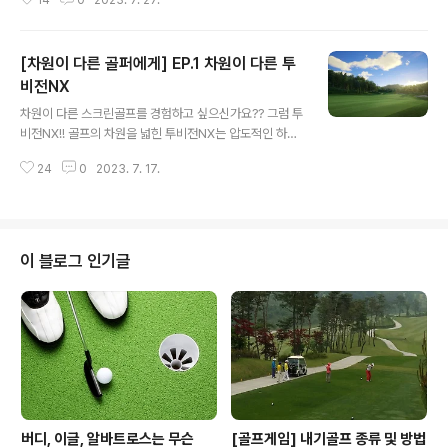
차원이 다른 골퍼에게는 역시! 투비전NX! 드라이빙 레인지
그린공략을 위해 투비전 NX에서도 그린 ..
탁 트인 오션뷰를 배경으로 하는 드라이빙 레인지. 부상 방
지를 위해 몸풀기는 필수! 또한, 오늘 나의 샷을 점검하기
[차원이 다른 골퍼에게] EP.1 차원이 다른 투
위해 연습장은 반드시 거치는 순서인데요. 투비전NX의 드
라이빙 레인지는 이렇게 변했습니다~ 바닥 스크린까지 연
비전NX
글 내용
결된 탁 트인 오션뷰에서 시원시원하게~ 이상적인 탄도로
차원이 다른 스크린골프를 경험하고 싶으신가요?? 그럼 투
날아갔는지, APEX를 클럽별 체크가능! 어떠세요? 한눈에
비전NX!! 골프의 차원을 넓힌 투비전NX는 압도적인 하드
봐도 변한 것이 확~ 들어오지 않나요? 탁 트인 새로운 오션
웨어 스펙으로 실사 같은 그래픽을 구현하여 더욱 생생한
뷰를 배경으로 얼른 치고 싶네요.^^ 숏게임 다양한 공략 연
24
0
2023. 7. 17.
라운드의 몰입감을 선사합니다. 위 사진은 골프존카운티
습이 가능해진 그린 공략 연습..
안성 H의 2HOLE의 투비전NX와 투비전플러스의 화면입
니다. 새로움이 느껴지시나요? 새롭게 만나볼, 한 층 더 진
화된 투비전NX의 특징을 빠르게 정리해 드릴게요~ 차원
이 다른 그래픽 성능이나 기능 면에서 완벽에 가까운 “언리
이 블로그 인기글
얼 엔진 5”로 만들어진 투비전NX. 놀랍게도 투비전NX는
“언리얼 엔진5”가 스크린골프 최초로 적용되어 뛰어난 그
래픽으로 그린의 라이뿐만 아니라 벙커의 컬러와 질감이
실사처럼 느껴지며 디테일하고 현실감 넘치는 그래픽을 만
날 수 있습니다!! “언리얼 엔진 5”에 대..
버디, 이글, 알바트로스는 무슨
[골프게임] 내기골프 종류 및 방법