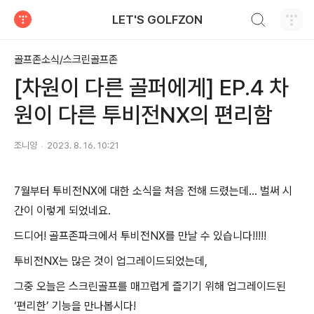
검색하기
LET'S GOLFZON
티스토리
골프존소식/스크린골프존
[차원이 다른 골퍼에게] EP.4 차
원이 다른 투비전NX의 편리함
조니양
2023. 8. 16. 10:21
7
월부터 투비전
NX
에 대한 소식을 처음 전해 드렸는데
…
벌써 시
간이 이렇게 되었네요
.
드디어
!
골프존파크에서 투비전
NX
를 만날 수 있습니다
!!!!!
투비전
NX
는 많은 것이 업그레이드되었는데
,
그중 오늘은 스크린골프를 매끄럽게 즐기기 위해 업그레이드된
‘
편리한
’
기능을 만나봅시다
!