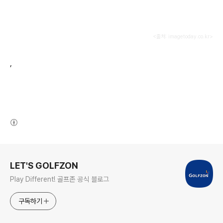
<출처: imagetoday.co.kr>
,
(새창열림)
로그 정보
LET'S GOLFZON
Play Different! 골프존 공식 블로그
구독하기