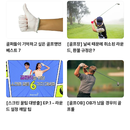
골퍼들이 기억하고 싶은 골프명언
[골프장] 날씨 때문에 취소된 라운
베스트 7
드, 환불 규정은?
[스크린 꿀팁 대방출] EP.1 – 라운
[골프OB] OB가 났을 경우의 골
드 설정 깨알 팁
프룰