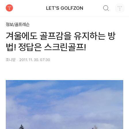
검색하기
LET'S GOLFZON
티스토리
정보/골프레슨
겨울에도 골프감을 유지하는 방
법! 정답은 스크린골프!
조니양
2011. 11. 30. 07:30