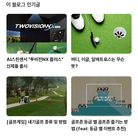
까요? ^0^ 1. 라운딩 전 유연하게 몸풀기 대부분의 골퍼들
이 블로그 인기글
이 후반 홀에서 스코어가 좋은 이유는 무엇일까요? 바로 몸
이 풀렸기 때문입니다! J 가벼운 스트레칭 이나 체조를 한
뒤 실제로 4~5번 정도의 연습스윙을 해보세요~ 이렇게 가
벼운 연습스윙만 해도 몸이 풀어짐은 물론, 긴장된 마음을
완화..
AI스핀센서 "투비전NX 플러스"
버디, 이글, 알바트로스는 무슨
신제품 출시
뜻?
[골프게임] 내기골프 종류 및 방법
골프존 등급 별 골프존 즐기는 방
법 (feat. 등급 별 이벤트 추천)