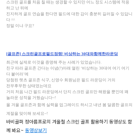
스크린 골프를 처음 칠 때는 생경할 수 있지만 어느 정도 시스템에 적응
하고 난 뒤에
진지하게 골프 연습을 한다면 필드에 대한 감이 충분히 길러질 수 있답니
다
^^
정말 이냐 구요
?
[
골프존]
스크린골프로
필드
점령!
비상하는 30
대와
함께한
라운딩
최근에 실제로 이것을 증명해 주는 사례가 있었습니다
.
친구 따라 골프존 간다는 이념(?)아래 열린 ‘비상하는 30대여 여기 여기
다 붙어라’에
당첨된 렛츠 골프존 식구, 신영수 회원님은 필드 라운딩이 거의
전무후무한 상태였는데요
거의 처음 나간 필드 라운딩에서 단지 스크린 골프만 해왔을 뿐인데
꽤
놀라운 성적을 거뒀습니다~!
올 겨울 골프존과 함께 실력을 업그레이드 하시고 내년 봄 달콤한 골프의
계절을 맞이해 보세요
~!
바비골퍼 정아름프로의 겨울철 스크린 골프 활용하기 동영상도 함
께 봐요~
동영상보기