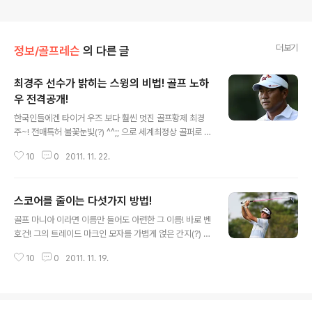
더보기
정보/골프레슨
의 다른 글
최경주 선수가 밝히는 스윙의 비법! 골프 노하
우 전격공개!
글 내용
한국인들에겐 타이거 우즈 보다 훨씬 멋진 골프황제 최경
주~! 전매특허 불꽃눈빛(?) ^^;; 으로 세계최정상 골퍼로 올
라선 최경주 선수가 자신만의 골프 노하우를 공개했습니
10
0
2011. 11. 22.
다. 바로 모든 골퍼들의 숙제, 스윙에 관한 것이죠. 최경주
선수가 말하는 알짜배기 팁을 지금 공개합니다. 1. 스윙은
집중력 있게! 대부분의 아마추어 골퍼들이 가진 고쳐야 되
스코어를 줄이는 다섯가지 방법!
는 습관 중 하나는 바로 공허한 스윙입니다. 남의 스윙과 레
글 내용
슨에는 관심이 있지만 정작 본인이 스윙을 할 때 대충 스윙
골프 마니아 이라면 이름만 들어도 아련한 그 이름! 바로 벤
을 하는 것인데요, ^^; 모든 골퍼에게는 반복적인 강점과 약
호건! 그의 트레이드 마크인 모자를 가볍게 얹은 간지(?) 플
점이 녹아있는 관성화된 스윙 패턴이 있답니다! 정말 좋은
레이는 더 이상 볼 수 없지만 거의 완벽에 가까운 스윙을 뽐
스윙을 치고 싶다면 이 부분을 정확히 파악해야 하는 것이
10
0
2011. 11. 19.
내는 벤 호건 선수 아직까지도 많은 사람들이 손꼽는 골퍼
필수! 대충 스윙을 하면 자신의 스윙을 파악하기가 어렵기
중 한 명입니다! 그의 골프 스윙을 닮고자 하는 팬들을 위해
때문에 집중력 있게..
벤 호건 선수가 남겨놓은 팁이 있다고 하는데요, 이것만 알
면 나도 벤 호건!! 벤 호건 선수만의 팁을 살~짝 들여다 볼