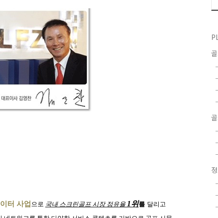
P
골
1
위
이터 사업
으로
국내 스크린골프 시장 점유율
를
달리고