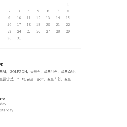
1
2
3
4
5
6
7
8
9
10
11
12
13
14
15
16
17
18
19
20
21
22
23
24
25
26
27
28
29
30
31
ag
프팁,
GOLFZON,
골프존,
골프레슨,
골프스타,
프존닷컴,
스크린골프,
golf,
골프스윙,
골프,
otal
day :
sterday :