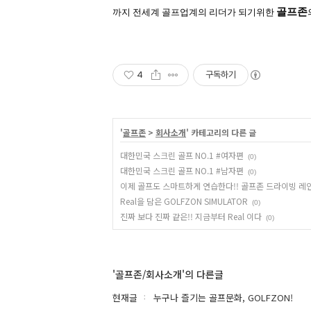
골프존
까지 전세계 골프업계의 리더가 되기위한
4
구독하기
'
골프존
>
회사소개
' 카테고리의 다른 글
대한민국 스크린 골프 NO.1 #여자편
(0)
대한민국 스크린 골프 NO.1 #남자편
(0)
이제 골프도 스마트하게 연습한다!! 골프존 드라이빙 레
Real을 담은 GOLFZON SIMULATOR
(0)
진짜 보다 진짜 같은!! 지금부터 Real 이다
(0)
'골프존/회사소개'의 다른글
현재글
누구나 즐기는 골프문화, GOLFZON!