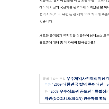
있는데요
.
철저히 검증된 사업 모델과 온
ㆍ
오프라인
레이터 시장의 국산화를 완벽하게 이뤄냈을 뿐 아
한 아시아
,
미국
,
유럽 등 전 세계
30
여 개국에 수출
있습니다
.
새로운 즐거움과 유익함을 창출하여 남녀노소 모두
골프존에 대해 좀 더 자세히 알아볼까요
?
우수게임사전제작지원 
문화관광부 주최
"2009
대한민국 발명 특허대전
"
주관
"2009
우수상표권 공모전
"
특별상
관
(
자인
(GOOD DESIGN)
인증마크 획득