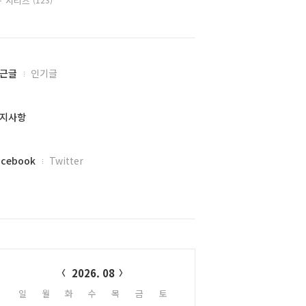
시리즈
근글
인기글
지사항
acebook
Twitter
alendar
2026. 08
일
월
화
수
목
금
토