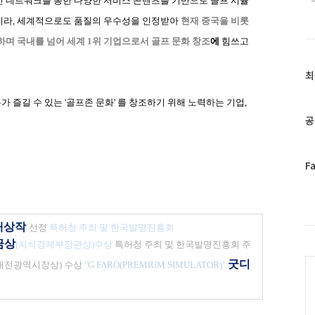
 네트워크를 통한 다양한 서비스 콘텐츠를 기반으로 골프 시뮬
니라
,
세계적으로도 품질의 우수성을 인정받아
현재 중국을 비롯
하며 국내를 넘어 세계
1
위 기업으로서 골프 문화 창조
에
힘쓰고
최
최
근
글
가 즐길 수 있는
'
골프존 문화
'
를 창조하기 위해 노력하는 기업
,
과
공
인
기
글
페
F
이
스
북
트
대상작
선정
특허청 주최 및 한국발명진흥회
위
금상
(
지식경제부장관상
)
수상
특허청 주최 및 한국발명진흥회 주
터
C
플
굿디
대전광역시장상
)
수상
"G FARO(PREMIUM SIMULATOR)"
러
그
인