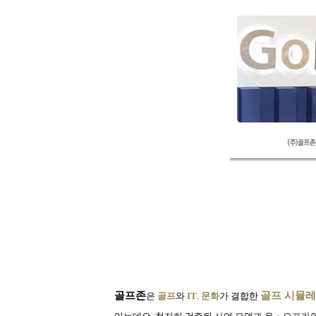
골프존
골프 시뮬레
은
골프
와
IT
,
문화
가 결합한