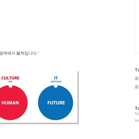
 영역에서 펼쳐집니다
."
T
골
골
방
T
To
문
자
Ye
수