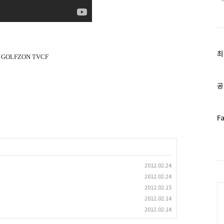
최
최
1 GOLFZON TVCF
근
글
과
공
인
기
글
페
F
이
스
북
트
2012.02.24
위
2012.02.24
터
C
플
2012.02.15
러
2012.02.14
그
2012.02.14
인