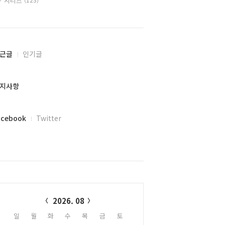
시리즈
근글
인기글
지사항
acebook
Twitter
alendar
2026. 08
일
월
화
수
목
금
토