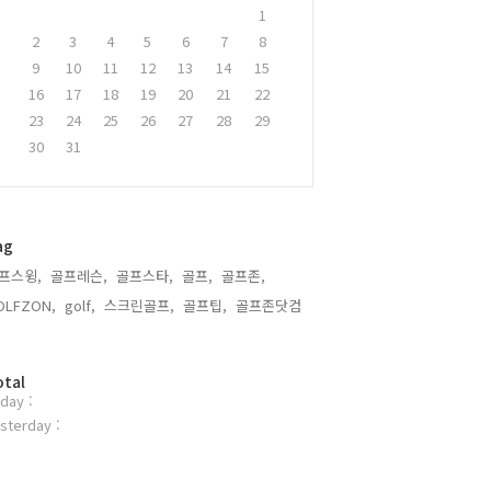
1
2
3
4
5
6
7
8
9
10
11
12
13
14
15
16
17
18
19
20
21
22
23
24
25
26
27
28
29
30
31
ag
프스윙,
골프레슨,
골프스타,
골프,
골프존,
OLFZON,
golf,
스크린골프,
골프팁,
골프존닷컴,
otal
day :
sterday :