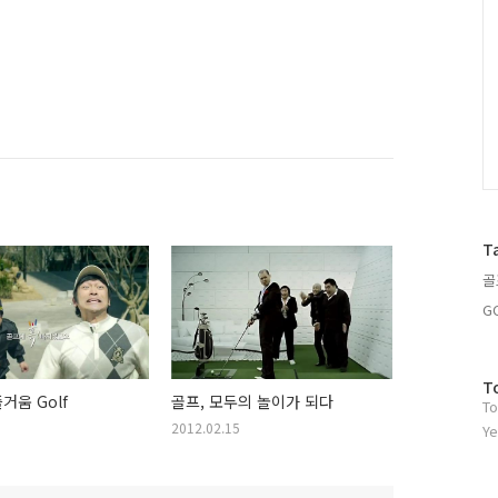
T
골
G
방
T
거움 Golf
골프, 모두의 놀이가 되다
To
문
2012.02.15
자
Ye
수