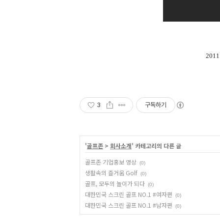
201
3
구독하기
'
골프존
>
회사소개
' 카테고리의 다른 글
골프존 기업홍보 영상
(0)
생활속의 즐거움 Golf
(0)
골프, 모두의 놀이가 되다
(0)
대한민국 스크린 골프 NO.1 #여자편
(0)
대한민국 스크린 골프 NO.1 #남자편
(0)