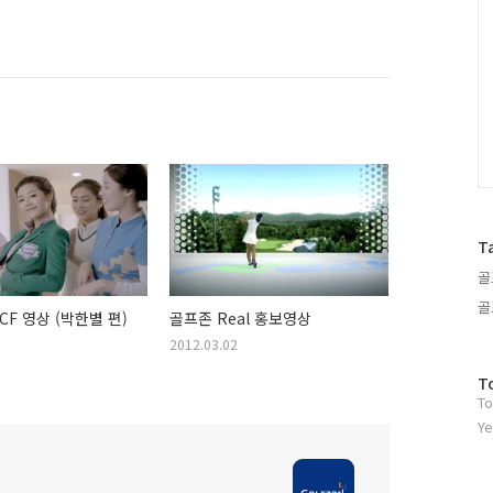
T
골
골
CF 영상 (박한별 편)
골프존 Real 홍보영상
2012.03.02
방
T
To
문
자
Ye
수