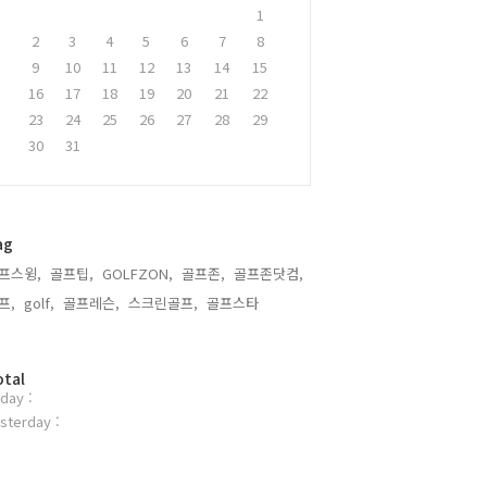
1
2
3
4
5
6
7
8
9
10
11
12
13
14
15
16
17
18
19
20
21
22
23
24
25
26
27
28
29
30
31
ag
프스윙,
골프팁,
GOLFZON,
골프존,
골프존닷컴,
프,
golf,
골프레슨,
스크린골프,
골프스타,
otal
day :
sterday :