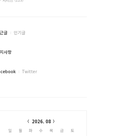
시리즈
근글
인기글
지사항
acebook
Twitter
alendar
2026. 08
일
월
화
수
목
금
토