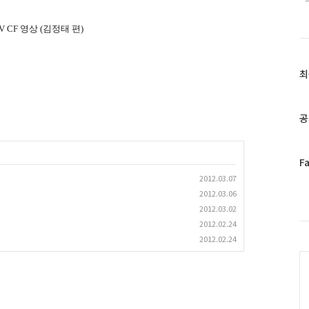
V CF
영상
(
김정태 편
)
최
최
근
글
과
공
인
기
글
페
F
이
2012.03.07
스
2012.03.06
북
2012.03.02
트
2012.02.24
위
2012.02.24
터
C
플
러
그
인