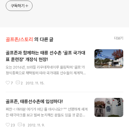
구독하기
더보기
골프존/스토리
의 다른 글
골프존과 함께하는 태릉 선수촌 ‘골프 국가대
표 훈련장’ 개장식 현장!
글 내용
오는 2016년, 브라질 리우데자네이루 올림픽에 ‘골프’가
정식종목으로 채택됨에 따라 국가대표 선수들의 체계적인
훈련을 위한 ‘골프 훈련장’이 태릉 선수촌에 조성되었습니
7
2
2012. 11. 15.
다! 지난 9일에는 이를 축하하는 개장식이 열렸는데요, 골
프존의 김영찬 회장은 물론, 골프분야의 각계각층의 인사
들이 참여해 자리를 빛내주었다고 해요! 그럼 골프 국가대
골프존, 태릉선수촌에 입성하다!
표 훈련장 개장식이 열렸던 태릉선수촌으로 떠나 볼까요?
글 내용
짜잔~ 이 곳이 바로 개장식 준비가 한창인 태릉선수촌의
짜잔~! 여러분 여기가 어딘 줄 아시나요? ^^ 선명하게 새겨
골프 국가대표 훈련장이랍니다. ^^ 이 골프 국가대표 훈련
진 태극마크를 보고 벌써 눈치채신 분들도 있을 것 같은데
장은 약 500평의 규모로 조성되어 있는데요, 스크린골프
요, 이곳은 바로 서울 노원구에 위치한 '태릉선수촌' 이랍니
골프존이 기증한 최첨단 스윙 분석실과 실내 연습장 그리
23
0
2012. 11. 9.
다. ^0^ 추적추적 가을비가 내리는 날씨에도 불구하고 '태