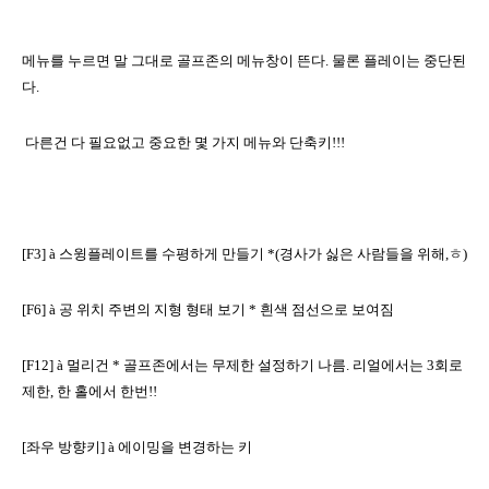
메뉴를 누르면 말 그대로 골프존의 메뉴창이 뜬다
.
물론 플레이는 중단된
다
.
다른건 다 필요없고 중요한 몇 가지 메뉴와 단축키
!!!
[F3]
à
스윙플레이트를 수평하게 만들기
*(
경사가 싫은 사람들을 위해
,
ㅎ
)
[F6]
à
공 위치 주변의 지형 형태 보기
*
흰색 점선으로 보여짐
[F12]
à
멀리건
*
골프존에서는 무제한 설정하기 나름
.
리얼에서는
3
회로
제한
,
한 홀에서 한번
!!
[
좌우 방향키
]
à
에이밍을 변경하는 키