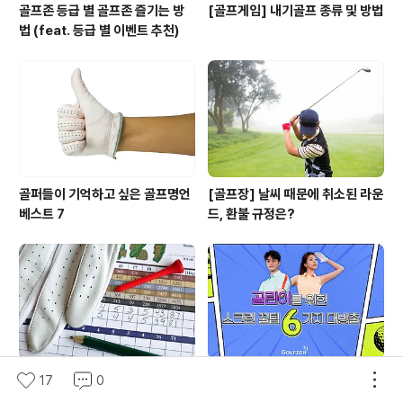
골프존 등급 별 골프존 즐기는 방
[골프게임] 내기골프 종류 및 방법
법 (feat. 등급 별 이벤트 추천)
골퍼들이 기억하고 싶은 골프명언
[골프장] 날씨 때문에 취소된 라운
베스트 7
드, 환불 규정은?
골프 스코어 용어 속에 숨겨진 재
[스크린 꿀팁 대방출] EP.1 – 라운
17
0
미있는 유래
드 설정 깨알 팁