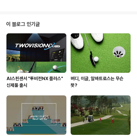
고 밸런스 트레이닝 공간을 통해 체계적인 훈련이 가능하
릉 선수촌'에 좋은 일이 있다고 해서 제가 한달음에 다녀왔
답니다. ^^ 그리고 잠시 뒤 진행된 태릉선수..
는데요, 그럼 지금부터 골프존의 '태릉선수촌' 방문기 시작
합니다~! 2016년 리우 올림픽에서 122년 만에 골프가 정
식종목으로 채택된 것은 다들 알고 계시죠? ^^ 이에 발맞춰
이 블로그 인기글
골프 국가대표 선수들의 훈련을 위해 '태릉선수촌'에는 '골
프 훈련장'이라는 공간이 새롭게 생겼는데요, 우리나라 골
프문화를 선도하는 골프존도 이를 보고 가만히 있을 수는
없어 손발을 걷고 나섰답니다~! 바로 골프존이 골프 훈련
장에 골프존 '비전..
AI스핀센서 "투비전NX 플러스"
버디, 이글, 알바트로스는 무슨
신제품 출시
뜻?