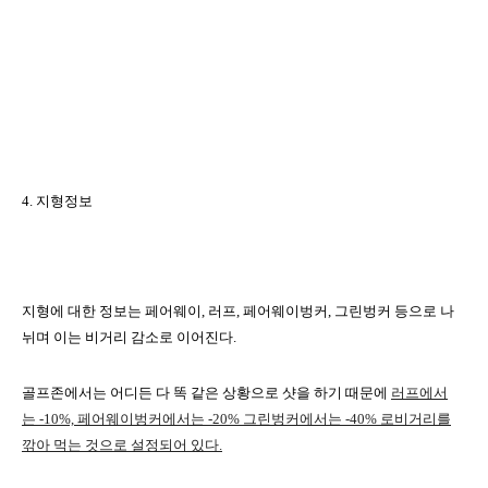
4.
지형정보
지형에 대한 정보는 페어웨이
,
러프
,
페어웨이벙커
,
그린벙커 등으로 나
뉘며
이는 비거리 감소로 이어진다
.
골프존에서는 어디든 다 똑 같은 상황으로 샷을 하기 때문에
러프에서
는
-10%,
페어웨이벙커에서는
-20%
그린벙커에서는
-40%
로비거리를
깎아 먹는 것으로 설정되어 있다
.