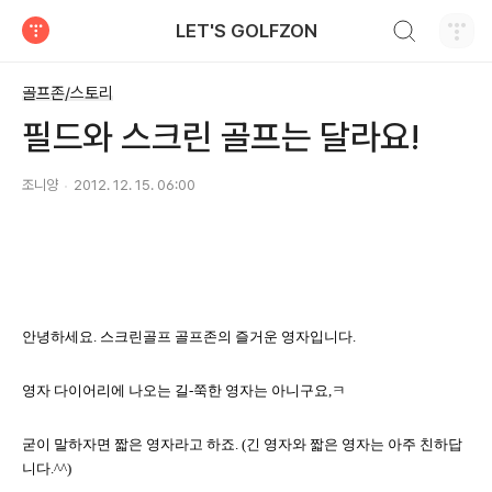
검색하기
LET'S GOLFZON
티스토리
골프존/스토리
필드와 스크린 골프는 달라요!
조니양
2012. 12. 15. 06:00
안녕하세요
.
스크린골프 골프존의 즐거운 영자입니다
.
영자 다이어리에 나오는 길
-
쭉한 영자는 아니구요
,
ㅋ
굳이 말하자면 짧은 영자라고 하죠
. (
긴 영자와 짧은 영자는 아주 친하답
니다
.^^)