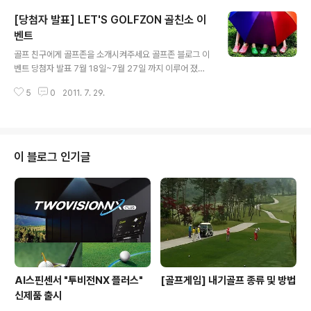
들어오는 골프존 블로그를 만날 수 있는 것은 물론 구독하
[당첨자 발표] LET'S GOLFZON 골친소 이
시는 분들을 추첨을 통해 고급 퍼팅 매트부터 골프존 이용
권까지 다양한 경품을 드립니다! 지금 바로 다음 뷰 구독버
벤트
글 내용
튼을 누르시고 댓글로 구독완료 메세지를 남겨주시면 응모
골프 친구에게 골프존을 소개시켜주세요 골프존 블로그 이
완료!!
벤트 당첨자 발표 7월 18일~7월 27일 까지 이루어 졌던
골. 친. 소 골프친구에게 골프존 블로그 소개하기 이벤트!
5
0
2011. 7. 29.
행운의 주인공을 발표합니다! 홀인원상 골프존 이용권 10
만원+항공커버 Kisssjin 이글상 골프존 이용권 3만원 Su
ng Hyun Kim Daniel Dong Sup Oh 주니어 atom03
2 이길주 Rin Choi 최성용 Jaehong Yoo Gyusu Kim
Hyunmin_Cho 버디상 스타벅스 아메리카노 기프티콘 B
이 블로그 인기글
omi Lee 이명숙 박은초 Songhwa Chae museran S
oul_Moon hosigicom 2myuny hsgpublic Social_
Venture Hyoin Lee Hyejin Kim 이상근 Shanno..
AI스핀센서 "투비전NX 플러스"
[골프게임] 내기골프 종류 및 방법
신제품 출시