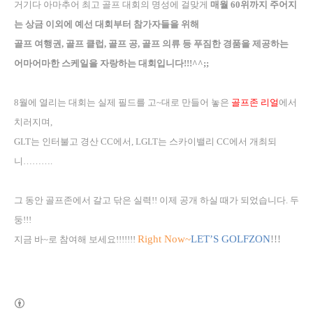
거기다 아마추어 최고 골프 대회의 명성에 걸맞게
매월
60
위까지 주어지
는 상금 이외에 예선 대회부터 참가자들을 위해
골프 여행권
,
골프 클럽
,
골프 공
,
골프 의류 등 푸짐한 경품을 제공하는
어마어마한 스케일을 자랑하는 대회입니다
!!!^^;;
8
월에 열리는 대회는 실제 필드를 고
~
대로 만들어 놓은
골프존 리얼
에서
치러지며
,
GLT
는 인터불고 경산
CC
에서
, LGLT
는 스카이밸리
CC
에서 개최되
니
……….
그 동안 골프존에서 갈고 닦은 실력
!!
이제 공개 하실 때가 되었습니다
.
두
둥
!!!
Right Now~
LET’S GOLFZON
!!!
지금 바
~
로 참여해 보세요
!!!!!!!
(새창열림)