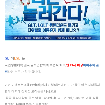
GLT
와
LGLT
는
국민생활체육 전국 골프연합회의 주관 대회
로
,
만
19
세 이상
아마추어 골
퍼
라면 누구나 참가 합니다
.
이번 이벤트는
8
월
16
일
(
화
)
까지 진행되는 예선 기간 동안 많은 사람들과
함께 대회에 참가한 고객들을 대상으로
‘
중국 동방대학성 골프 여행
3
박
4
일권
(1
명
, 1
인
2
매
)’, 50
만원 여행 상품
권
(2
명
), 10
만원 주유 상품권
(3
명
),