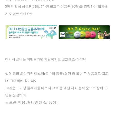
5
만원 외식 상품권
(6
명
), 5
만원 골프존 이용권
(30
명
)
을 증정하는 알짜배
기 이벤트 인데요
!!
여기서 끝나는 이벤트라면 자랑하지도 않았겠죠
???^
ㅁ
^
실력 등급 최상위인 마스터
(
독수리 등급
)
회원 중 올 시즌 처음으로
GLT,
LGLT
대회에 참가하여
10
라운드 이상 플레이한 마스터 고객 중 예선 대회 성적 순으로 상위
10
명을 선정하여
골프존 이용권
(10
만원
)
도 증정
!!