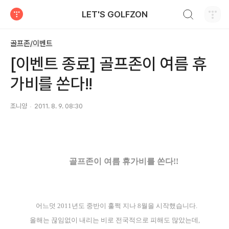
검색하기
LET'S GOLFZON
티스토리
골프존/이벤트
[이벤트 종료] 골프존이 여름 휴
가비를 쏜다!!
조니양
2011. 8. 9. 08:30
골프존이 여름 휴가비를 쏜다
!!
어느덧
2011
년도 중반이 훌쩍 지나
8
월을 시작했습니다
.
올해는 끊임없이 내리는 비로 전국적으로 피해도 많았는데
,