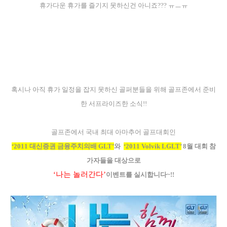
휴가다운 휴가를 즐기지 못하신건 아니죠
???
ㅠㅡㅠ
혹시나 아직 휴가 일정을 잡지 못하신 골퍼분들을 위해 골프존에서 준비
한 서프라이즈한 소식
!!
골프존에서 국내 최대 아마추어 골프대회인
‘
2011
대신증권 금융주치의배
GLT
’
와
‘
2011 Volvik LGLT
’
8
월 대회 참
가자들을 대상으로
‘
나는 놀러간다
’
이벤트를 실시합니다
~!!