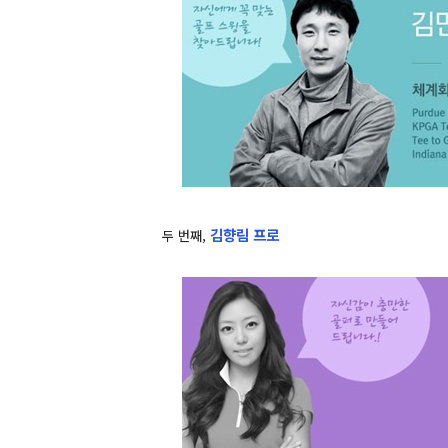
김향림 프로
두 번째,