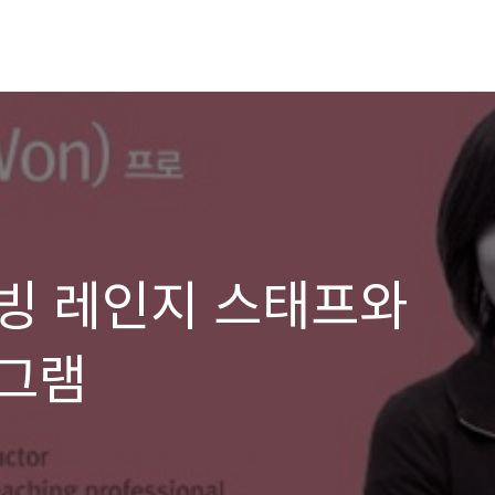
빙 레인지 스태프와
그램