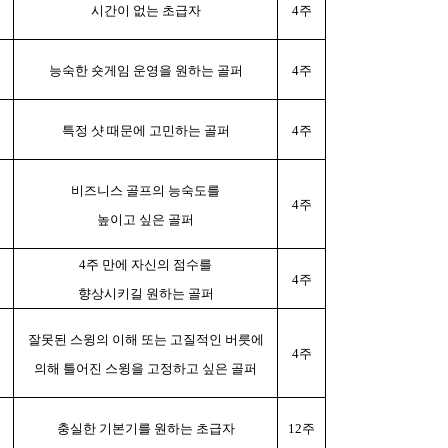
시간이 없는 초급자
4
주
능숙한 숏게임 운영을 원하는 골퍼
4
주
특정 샷 때문에 고민하는 골퍼
4
주
비즈니스 골프의 능숙도를
4
주
높이고 싶은 골퍼
4
주 만에 자신의 점수를
4
주
향상시키길 원하는 골퍼
잘못된 스윙의 이해 또는 고질적인 버릇에
4
주
의해 틀어진 스윙을 고정하고 싶은 골퍼
충실한 기본기를 원하는 초급자
12
주