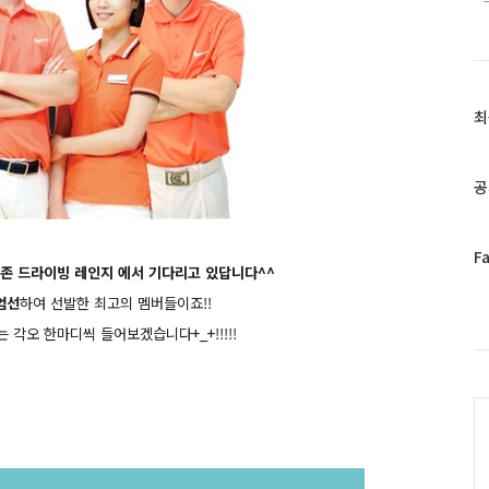
최
최
근
글
과
공
인
기
글
페
F
 드라이빙 레인지 에서 기다리고 있답니다^^
이
스
엄선
하여 선발한 최고의 멤버들이죠!!
북
 각오 한마디씩 들어보겠습니다+_+!!!!!
트
위
터
C
플
러
그
인