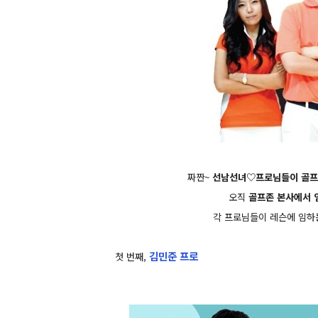
짜짠~
선남선녀♡프로님들이 골프존
오직
골프존 본사에서 
각 프로님들이 레슨에 임하는
김민준 프로
첫 번째,