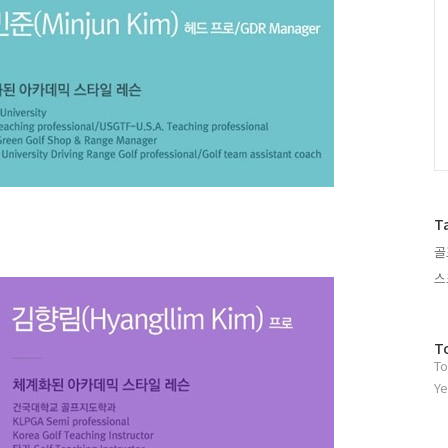
T
골
스
방
T
To
문
자
Ye
수