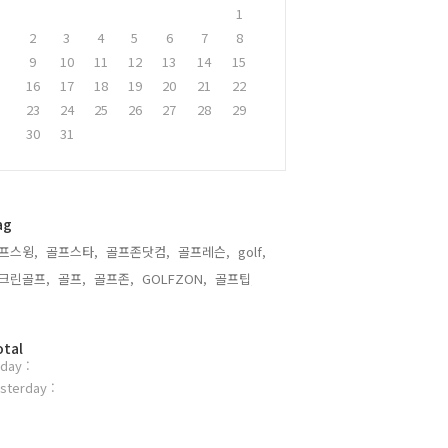
1
2
3
4
5
6
7
8
9
10
11
12
13
14
15
16
17
18
19
20
21
22
23
24
25
26
27
28
29
30
31
ag
프스윙,
골프스타,
골프존닷컴,
골프레슨,
golf,
크린골프,
골프,
골프존,
GOLFZON,
골프팁,
otal
day :
sterday :