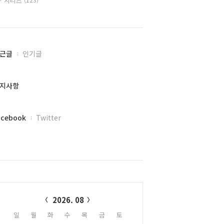
시리즈
근글
인기글
지사항
acebook
Twitter
alendar
2026. 08
일
월
화
수
목
금
토