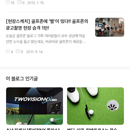
이블 프로그램인 골프의 달인에도 출연,평소 필드에서 라
10
0
2012. 1. 15.
초대하기 전! ^^;; 먼저 선수들의 소개부터 시작해 볼께요!
운딩하는 모습이 인터넷에..
(왼쪽부터 유소연, 안신애, 김혜윤) 먼저 예쁜 이름만큼 실
력이 아름다운 유소연 선수를 소개합니다. 유소연 선수는 1
[현장스케치] 골프존에 '별'이 떴다!! 골프존의
990년 생으로 2006년에 이미 도하 아시안 게임 골프 국
가대표로 선발되어 금메달 2관왕을 차지했던 실력만점 골
광고촬영 현장 습격 1탄!
글 내용
퍼인데요, 2011년에는 LPGA 메이저 대회인 US여자오픈
오늘은 골프존 블로그 가족 여러분들이 모두 궁금해 하실
에서 무려 우승해 큰 화제를 낳은 골퍼입니다. 현재는 미 그
만한 소식을 들고 왔는데요, 바로바로 골프존의 새로운 광
린진출을 앞두고 있는 예비 세계골프여제랍니다! ^^ 다음
고모델로 선정된 골프존의 ‘별’! 아름다운 그녀! 민낯 종결
으로 2011년 일본에서 뽑은 미녀골프 1위, 안신애 선수를
4
0
2011. 9. 14.
자! 세븐의 그녀1 박한별씨의 광고 촬영 현장 소식이랍니
소개합니다. ..
다!! ^^ 출처: 골프존 페이스북 (http://www.facebook.c
om/golfzon) 이미 골프존 페이스북을 통해서 요렇게 사
알~짝 광고 촬영 현장 사진이 공개되기도 했었는데요, 박
한별씨의 뒷모습만 보고 한 번에 맞추신 분이 계셨는가 하
이 블로그 인기글
면 다양한 오답을 말씀해 주신 분들도 계셨답니다! ^^;; 그
럼 지금부터 많은 페친님들과 골프존 블로그 가족 여러분
들이 궁금해 하셨던 주인공 박한별씨와 골프존 광고 촬영
현장을 하나씩 공개해 볼께요~:) 이른 시간, 촬영장에 도착
한 박한별씨와..