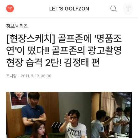
검색하기
LET'S GOLFZON
티스토리
정보/시리즈
[현장스케치] 골프존에 '명품조
연'이 떴다!! 골프존의 광고촬영
현장 습격 2탄! 김정태 편
조니양
2011. 9. 19. 08:30