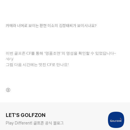
카메라 너머로 보이는 환한 미소의 김정태씨가 보이시나요?
이번 골프존 CF를 통해 ‘명품조연’의 명성을 확인할 수 있었답니다~
^0^)/
그럼 다음 시간에는 멋진 CF로 만나요!
(새창열림)
로그 정보
LET'S GOLFZON
Play Different! 골프존 공식 블로그