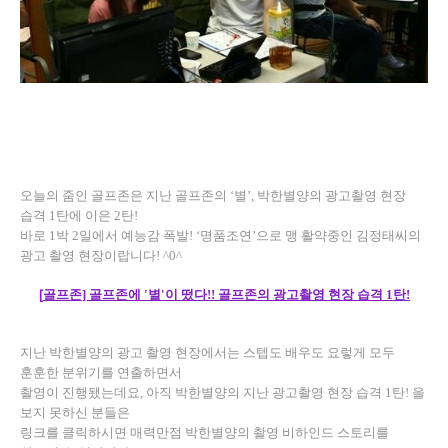
오늘의 줌인 골프존은 지난 골프존의 ‘별’, 박한별양의 광고촬영 현장
습격 1탄에 이은 2탄!
바로 1박 2일에서 예능감 폭발! ‘명품조연’으로 맹 활약중인 김정태씨의
광고 촬영 현장이랍니다! ^0^
[
골프존
]
골프존에
'
별
'
이
떴다
!!
골프존의
광고촬영
현장
습격
1
탄
!
지난 박한별양의 광고 촬영 현장에서는 스텝도 배우도 요렇게 모두
훈훈한 분위기를 연출하면서
촬영이 진행됐는데요, 아직 박한별양의 지난 광고촬영 현장 습격 1탄! 을
보지 못하신 분들은
링크를 클릭하시면 매력만점 박한별양의 촬영 비하인드 스토리를