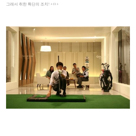
그래서 취한 특단의 조치! +ㅁ+