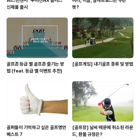
AI스핀센서 "투비전NX 플러스"
버디, 이글, 알바트로스는 무슨
신제품 출시
뜻?
골프존 등급 별 골프존 즐기는 방
[골프게임] 내기골프 종류 및 방법
법 (feat. 등급 별 이벤트 추천)
골퍼들이 기억하고 싶은 골프명언
[골프장] 날씨 때문에 취소된 라운
베스트 7
드, 환불 규정은?