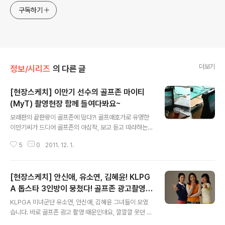
구독하기
더보기
정보/시리즈
의 다른 글
[현장스케치] 이만기 선수의 골프존 마이티
(MyT) 촬영현장 함께 들여다봐요~
글 내용
모래판의 끝판왕이 골프존에 떴다?! 골프애호가로 유명한
이만기씨가 드디어 골프존의 야심작, 보고 듣고 따라하는
골프레슨 마이티(MyT)CF에 등장했습니다! CF만큼 재미
5
0
2011. 12. 1.
있었다는 이만기씨의 마이티 CF 촬영 현장! 한번 구경해
볼까요? J 이곳은 바로 시흥 체육관! 오랜만에 모래판에
선 이만기 씨의 모습이 낯설지 않죠?살짝살짝 보이는 촬영
[현장스케치] 안신애, 유소연, 김혜윤! KLPG
스텝들 사이에서 활짝 미소를 짓고 있는 이만기씨! 모습을
보고 있으려니 저도 괜히 아빠미소(?)를 따라서 짓게 되네
A 톱스타 3인방이 뭉쳤다! 골프존 광고촬영
글 내용
요! ^^;; 우리나라 국민 모두가 다 아는 씨름선수 출신, 현
현장을 공개합니다!
KLPGA 미녀군단 유소연, 안신애, 김혜윤 그녀들이 모였
재는 인제대학교에서 교수직을 맡고 계신 이만기씨! 사실
습니다. 바로 골프존 광고 촬영 때문인데요, 깔깔깔 웃던 그
이만기씨는 오래된 골프광으로도 잘 알려져 있는데요, 케
녀들의 유쾌함에 시간 가는 줄 몰랐던 촬영현장으로 지금