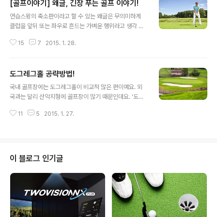
[골프이야기] 왜글, 긴장 푸는 골프 이야기!
글 내용
연습스윙의 축소판이라고 할 수 있는 왜글은 무의미하게
클럽을 앞뒤 또는 좌우로 흔드는 가벼운 행위라고 생각 할
수도 있는데요. 왜글을 하는 목적 중 하나는 스윙 중 힘이
15
7
2015. 1. 28.
들어가 굳어진 몸을 유연하게 풀어줘 자연스러운 스윙이
가능하도록 하는 것이랍니다. 스윙의 예비동작인 왜글(Wa
ggle)의 이야기 함께 만나볼게요! 왜글, 스윙하기 전 긴장
도그레그홀 공략방법!
을 푸는 것! 앞서 말했듯 대부분의 골퍼는 몸의 긴장을 풀고
글 내용
유연하게 스윙을 하기 위해 왜글을 하죠. 하지만 왜글의 이
국내 골프장에는 도그레그홀이 비교적 많은 편이예요. 외
점을 최대한 활용하고 싶다면 스윙에서 꼭 해내고자 하는
국과는 달리 산악지형에 골프장이 많기 때문인데요. '도그
동작이 있을 때나, 제거하고자 하는 움직임이 있을 때 이를
레그'라고 불리는 이 홀은 개의 뒷다리처럼 생겼다고 해서
보강하는 방법으로 사용하면 된답니다. 예를 들어보면 웹
11
5
2015. 1. 27.
붙여진 이름이죠. 이름 그대로 좌우로 크게 휘어 있는데 골
심슨은 테이크백을 할 때 클럽을 타겟 라인보다 훨씬 안쪽
퍼에게는 많은 부담을 주는데, 휘는 지점까지 곧바로 치자
으로 잡아당기는 버릇이 있었어..
니 거리에서 손해를 보는 것 같고 동반자가 가로질러 치는
모습을 따라하면 위험이 만만치 않은데요. 도그레그 홀 공
략하는 방법 알아볼까요? 도그레그홀 공략 방법 클럽선택
이 블로그 인기글
최선의 방법은 역시 자신의 실력에 맞게 플레이하는 것이
필요한데요. 그 다음 자신에게 맞는 클럽을 선택하는데, 과
감한 사람은 보내야 할 거리가 어중간할 땐 약간 짧은 클럽
을 선택하고, 섬세한 성격의 사람은 클럽을 여유있게 선택
해 샷하면 된답니다. 도그레그 홀 공략 ..