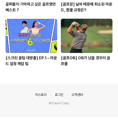
골퍼들이 기억하고 싶은 골프명언
[골프장] 날씨 때문에 취소된 라운
베스트 7
드, 환불 규정은?
[스크린 꿀팁 대방출] EP.1 – 라운
[골프OB] OB가 났을 경우의 골
드 설정 깨알 팁
프룰
의안내
티스토리
로그인
고객센터
© Daum Corp.