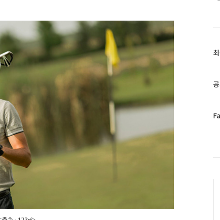
최
최
근
글
과
공
인
기
글
페
F
이
스
북
트
위
터
C
플
러
그
인
<출처: 123rf
>