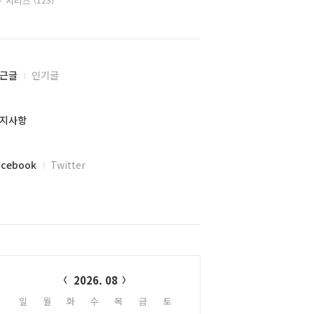
시리즈
근글
인기글
지사항
acebook
Twitter
alendar
2026. 08
일
월
화
수
목
금
토