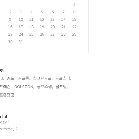
1
2
3
4
5
6
7
8
9
10
11
12
13
14
15
16
17
18
19
20
21
22
23
24
25
26
27
28
29
30
31
ag
lf,
골프,
골프존,
스크린골프,
골프스타,
프레슨,
GOLFZON,
골프스윙,
골프팁,
프존닷컴,
otal
day :
sterday :