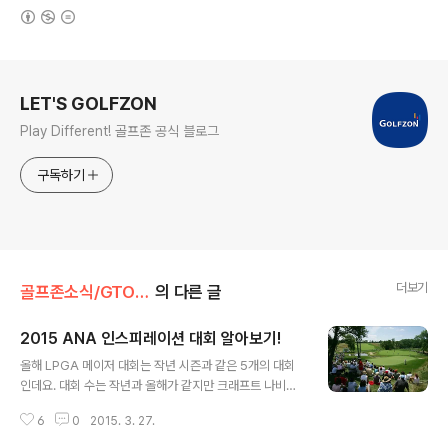
(새창열림)
로그 정보
LET'S GOLFZON
Play Different! 골프존 공식 블로그
구독하기
더보기
골프존소식/GTOUR
의 다른 글
2015 ANA 인스피레이션 대회 알아보기!
글 내용
올해 LPGA 메이저 대회는 작년 시즌과 같은 5개의 대회
인데요. 대회 수는 작년과 올해가 같지만 크래프트 나비스
코 챔피언십이 타이틀 스폰서가 바뀐다는 점이 가장 큰 차
6
0
2015. 3. 27.
이점인 것 같아요! 올해 첫 메이저 대회가 다음주로 다가온
만큼 2015 ANA 인스피레이션에 대해 알아볼게요 2015