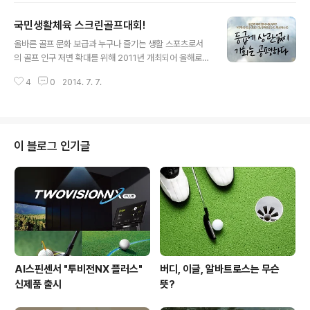
ANA 인스피레이션 대회 미리보기 2015년도의 첫 메이저
국민생활체육 스크린골프대회!
대회는 'ANA 인스피레이션'이라는 대회인데요. 대회 이름
글 내용
을 들으니 굉장히 낯선데요! 사실 이 대회는 작년에 '크래프
올바른 골프 문화 보급과 누구나 즐기는 생활 스포츠로서
트 나비스코 챔피언십'이란 타이틀 스폰서로 열렸지만 일
의 골프 인구 저변 확대를 위해 2011년 개최되어 올해로
본 항공사인 ANA가 그 권한을 승계받음으로 대회명도 바
벌써 4회째를 맞이하는 아마추어 골퍼들의 축제의 한마당
뀌었답니다! 일본 기업이 LPGA 투어 메이저 대회 타이틀
4
0
2014. 7. 7.
'국민생활체육 스크린골프대회'가 올해도 어김없이 돌아왔
스폰서를 맡은 것은 브리티시여자오픈을 후원하는 리코에
답니다! 이번에는 3가지 큰 변화가 있다고 하는데요- 'Klo
이어 두번째라고 하네요^^ ..
ud'와 함께하는 국민생활체육 스크린골프대회’! 함께 알아
볼까요? 등급 떼고 한 판 붙자!! 'Kloud'와 함게하는 국민
생활체육 스크린골프대회는 8월 3일(일)까지 진행되는데
이 블로그 인기글
요. 앞서 말했듯 3가지 큰 변화가 있었는데요. 그럼 그 변화
가 무엇인지 한 번 만나보도록 할게요 :) 폭 넓어진 핸디로
기회의 폭도 넓어졌어요! 기존에 진행되었던 것과는 달리
이번 대회에서는 폭 넓은 핸디로 누구나 결선에 한 걸음 더
가까워질 수 있다는..
AI스핀센서 "투비전NX 플러스"
버디, 이글, 알바트로스는 무슨
신제품 출시
뜻?