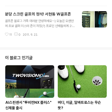
금 리얼 퍼팅의 알짜 비법, 바로 공개합니다 ^0^ 두구두구
두구두구~* - 리얼, 알고 보면 쉽다 기존 골프존의 퍼팅은
분당 스크린 골프의 정석! 서현동 W골프존
경사도가 0.1이라고 한다면 0.1m의 오르막 경사로 치고 거
글 내용
기에 10을 곱하여 남은 거리에 합산을 한 후, 5m라고 한다
골프존 블로그 가족 여러분 안녕하세요~:) 오늘은 오랜만
면 6m의 퍼팅을 하는 식으로 퍼팅을 했었습니다. 라이는
에 초보 골퍼 미스터 존이 자칭(?) 프로인 선배들에게 2:1
눈금 한 칸에 1m라 하여 남은 거리 대비 감으로 툭 밀어 치
골프레슨을 받기 위해 분당 서현동의 W골프존을 방문했답
면 거의 다 들어가곤 했죠! 골프존 센서를 지나가는 좌우 폭
11
0
2011. 9. 22.
니다! ^^;; 경기도 성남시 분당구 서현동 260-6 웰빙프라
5cm 정도는 그냥 눈감아줬던 넉넉함 ^^;; (* 여기서 라이
자 2층 W골프존 W골프존은 분당 서현역 부근에 위치하고
는 ..
있는데요, 역과 멀지 않은 곳에 위치하고 있기 때문에 대중
교통을 이용해서 방문할 수 있고, 넉넉한 주차공간도 보유
하고 있어 자동차를 이용해서 방문하기에도 좋답니다 :) 입
이 블로그 인기글
구에서부터 보이는 깔끔한 전경들이 보이시나요? +ㅁ+ 분
당 서현에 위치한 W골프존은 분당에서 쾌적하고 넓은 시
설로 유명한데요, 2층과 5층을 동시에 사용하고 있기 때문
에 개인은 물론, 동호회 및 단체도 즐기기 좋은 곳이랍니다!
스크린 골프의 기본인 골..
AI스핀센서 "투비전NX 플러스"
버디, 이글, 알바트로스는 무슨
신제품 출시
뜻?