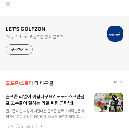
(새창열림)
로그 정보
LET'S GOLFZON
Play Different! 골프존 공식 블로그
구독하기
더보기
골프존/스토리
의 다른 글
골프존 리얼이 어렵다구요? 노노~ 스크린골
프 고수들이 말하는 리얼 퍼팅 공략법!
글 내용
골프존 리얼 퍼팅이 어렵다는 골프존 블로그 가족분들의
의견이 종종 들리곤 하는데요, 오늘은 골프존 리얼 초보들
을 위한 고수들의 리얼 퍼팅 공략법을 준비해 왔답니다.
9
0
2011. 10. 5.
+ㅁ+ 이것만 알면 나도 리얼퍼팅의 강자가 될 수 있다!! 지