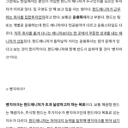
그런데도 현실에서는 본인이 가입한 펀드의 매니저가 누구인지를 모르는 투자
자가 의외로 많다. 집 구경도 안 해 보고 집을 사는 셈이다.
펀드매니저가 근무
하는 회사를 집합투자업자
라고 한다. 보통은
운용회사
라고 부른다. 펀드는 팀
또는 개별로 운용하는데 펀드 매니저마다 전공분야가 다르고 운용스타일도 다
르다.
자주 회사를 옮겨 다니는 매니저보다는 한 곳에서 꾸준한 성과를 내는 매
니저가 선호
된다. 펀드매니저가 들락날락 거리는 운용회사는 뭔가 문제가 있
다고 보는 것이 합리적이다. 펀드매니저와 함께 반드시 살펴야 할 것이 ‘벤치마
크’이다.
⊙ 벤치마크?
벤치마크는 펀드매니저가 초과 달성하고자 하는 목표
이다. 보통 채권형 펀드
는 채권지수, 주식형 펀드는 주가지수가 벤치마크인데 펀드마다 목표로 삼는
지수가 다르다.
펀드매니저는 저마다의 능력을 발휘해 벤치마크를 뛰어 넘기