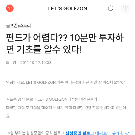
검색하기
LET'S GOLFZON
티스토리
골프존/스토리
펀드가 어렵다?? 10분만 투자하
면 기초를 알수 있다!
조니양
2011. 10. 17. 10:03
안녕하세요. LET'S GOLFZON 가족 여러분들!! 지난 주말 잘 쉬셨나요?^0^
골프존 공식 블로그 LET'S GOLFZON에서는 여러분들의
다양한 지적 호기심을 해소해 드리기 위해 다양한 컨텐츠를 준비하고 있는데
요.
10월 부터는 삼성증권의 공식 블로그
삼성증권 블로그
태평로의 유쾌한 팝