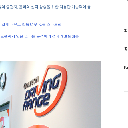
장의 종결자
,
골퍼의 실력 상승을 위한 최첨단 기술력이 총
미있게 배우고 연습할 수 있는 스마트한
최
최
근
윙모습까지 연습 결과를 분석하여 성과와 보완점을
글
과
공
인
기
글
페
F
이
스
북
트
위
터
C
플
러
그
인