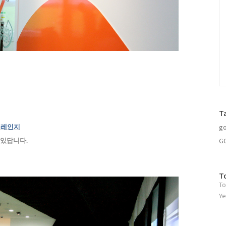
T
go
 레인지
G
겨 있답니다
.
방
T
To
문
자
Ye
수