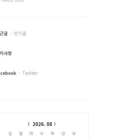
시리즈
근글
인기글
지사항
acebook
Twitter
alendar
2026. 08
일
월
화
수
목
금
토