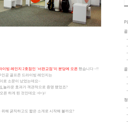
P
골
라이빙 레인지
2
호점인
‘
서판교점
’
이 분당에 오픈
했습니다
~!!
주인공
골프존 드라이빙 레인지는
아이로 소문이 났었는데요
~
의
놀라운 효과가 객관적으로 증명 됐었죠
?
오픈 하게 된 것인데요
>0<)//
 위해 굵직하고도 짧은 소개로 시작해 볼까요
?