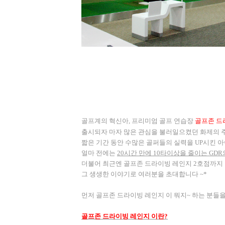
골프계의 혁신아
,
프리미엄 골프 연습장
골프존 드
출시되자 마자 많은 관심을 불러일으켰던 화제의 
짧은 기간 동안 수많은 골퍼들의 실력을
UP
시킨 
얼마 전에는
20
시간 만에
10
타이상을 줄이는
GDR
더불어 최근엔
골프존 드라이빙 레인지 2
호점까지 
그 생생한 이야기로 여러분을 초대합니다
~*
먼저 골프존 드라이빙 레인지
이 뭐지
~
하는 분들을
골프존 드라이빙 레인지 이란
?