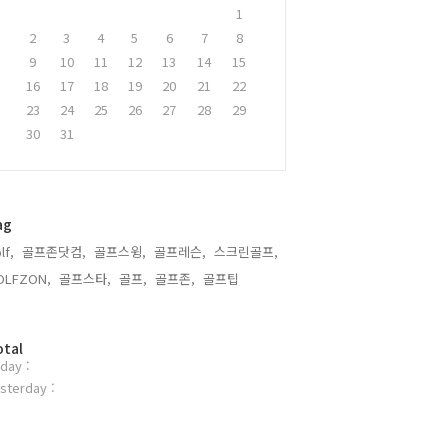
1
2
3
4
5
6
7
8
9
10
11
12
13
14
15
16
17
18
19
20
21
22
23
24
25
26
27
28
29
30
31
ag
lf,
골프존닷컴,
골프스윙,
골프레슨,
스크린골프,
OLFZON,
골프스타,
골프,
골프존,
골프팁,
otal
day :
sterday :