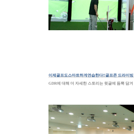
이제
골프도
스마트하게
연습한다!!골프존 드라이빙
GDR
에 대해 더 자세한 스토리는 윗글에 듬뿍 담