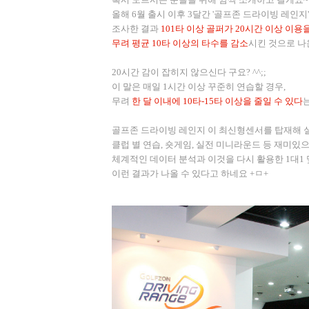
올해 6월 출시 이후 3달간 '골프존 드라이빙 레인지
조사한 결과
101타 이상 골퍼가 20시간 이상 이용을
무려 평균 10타 이상의 타수를 감소
시킨 것으로 나
20시간 감이 잡히지 않으신다 구요? ^^;;
이 말은 매일 1시간 이상 꾸준히 연습할 경우,
무려
한 달 이내에 10타-15타 이상을 줄일 수 있다
골프존 드라이빙 레인지 이 최신형센서를 탑재해 
클럽 별 연습
,
숏게임
,
실전 미니라운드 등 재미있
체계적인 데이터 분석과 이것을 다시 활용한
1
대
1
이런 결과가 나올 수 있다고 하네요
+
ㅁ
+