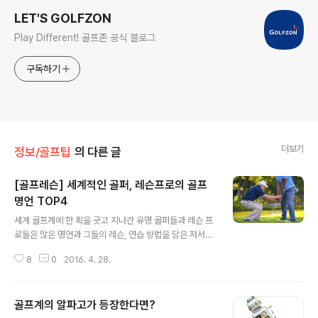
LET'S GOLFZON
Play Different! 골프존 공식 블로그
구독하기
더보기
정보/골프팁
의 다른 글
[골프레슨] 세계적인 골퍼, 레슨프로의 골프
명언 TOP4
글 내용
세계 골프계에 한 획을 긋고 지나간 유명 골퍼들과 레슨 프
로들은 많은 명언과 그들의 레슨, 연습 방법을 담은 저서를
출간하기도 했습니다. 그들의 명언들은 후에 선수들, 골퍼
8
0
2016. 4. 28.
들에게 많은 영감을 주었는데요. 골프존 페이스북, 블로그
등 SNS 채널에서도 그들의 명언들을 반영해 콘텐츠를 제
작하고 있기도 해요. 혹시 최근 골프 슬럼프에 빠져있거나,
골프계의 알파고가 등장한다면?
골프 연습에 한창 매진하고 있는 분들이 계시다면 오늘의
글 내용