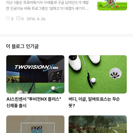
골프레슨 명언들을 유념해두시면 좋을 것 같습니다. :) 세기
지난 3월은 프로바둑기사 이세돌과 구글 딥마인드가 개발
의 골퍼들의 골프레슨 명언 TOP 4 1. 잭 니클라우스 - 그
한 인공지능 바둑 프로그램인 '알파고'의 대결의 세기의 화
립은 자연스럽게 잡아라 "그립을 자연스럽게 잡아라"잭 니
제가 되었습니다. 총 5번의 대국 중 알파고는 4승을 거머
클라우스는 모르는 골퍼가 거의 없을 정도로 전설적인 이
3
0
2016. 4. 26.
쥐며 인공지능 기술의 가능성과 인간과 기술의 영역의 아
력들을 지니고 있습니다. 남자 프로골프 세계 4개 대회를
슬아슬함을 확인시켜 주었습니다. 인공지능 역시 인간이
모두 석권해 커리어 그랜드..
만들어내는 것이지만 인공지능이 이후 인간의 영역을 얼마
나 대체 또는 차지할 수 있을지 우려의 목소리도 적지 않죠.
알파고 바둑 프로그램 이후 많은 분야에서의 인공지능 활
이 블로그 인기글
용에 대한 견해들도 쏟아져 나오고 있는데요. 오늘은 골프
계의 알파고가 탄생한다면 어떤 모습일지 예상해보도록 하
겠습니다. (본 포스팅에는 다소 개인적인 의견에 포함되어
있습니다.) 골프계의 알파고가 탄생한다면? 1. 골프계의 알
파고, 가능할까? 여러분도 예상하셨나요? 골..
AI스핀센서 "투비전NX 플러스"
버디, 이글, 알바트로스는 무슨
신제품 출시
뜻?