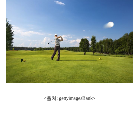
<출처: gettyimagesBank
>