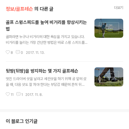
더보기
정보/골프레슨
의 다른 글
골프 스윙스피드를 높여 비거리를 향상시키는
법
글 내용
골퍼라면 누구나 비거리에 대한 욕심을 가지고 있습니다.
비거리를 늘리는 가장 간단한 벙법은 바로 스윙 스피드를
올리는 것일 텐데요, 많은 골퍼들이 모르는 건 아닌데 그게
8
0
2017. 11. 13.
마음처럼 쉬운 일이 아니죠?^^ 오늘은 스윙 스피드를 높이
고 비거리를 늘리는 법을 알아볼께요~ 스윙 스피드는 강하
게 휘두르기만 한다고 빨라지는 것이 아니라 팔의 회전과
뒷땅(뒤땅)을 방지하는 몇 가지 골프레슨
함께 몸통 회전이 동시에 진행 되어야 합니다. 몸의 꼬임과
글 내용
풀림을 잘 조절할 수 있어야 하는데 골프 코일링(coiling)
멋진 드라이버 샷을 날라고 세컨샷을 하기 위해 공 앞에 섰
의 기본은 백스윙시 하체를 단단히 고정하고 상체만으로
을 때, 다음 샷도 잘 쳐야 한다는 부담감 때문에 흔히 뒤땅
백스윙을 해서 최대한의 꼬임을 만들어야 합니다. 이 때, 팔
같은 실수를 하게 됩니다. 뒤땅을 하게 되면 공이 제대로 나
이 아닌 상체 몸통이 돌아가야 한다는 점을 기억해야 합니
11
1
2017. 11. 8.
가지도 않을 뿐더러 손목이나 팔에 충격이 전해져 부상의
다. 코일링이 만들어지고 그것이 풀리는 다운스윙에서 회
위험도 있는데요, 오늘은 이러한 뒤땅을 방지할 수 있는 몇
전 에너지와 스피드가 커지면서 ..
가지 팁을 알아보도록 해요! 뒤땅이란?? 다운 스윙을 할 때
클럽이 볼에 맞지 않고 볼 뒤쪽의 땅에 클럽이 먼저 닿는
것. 우선 뒤땅의 원인으로 여러가지가 있지만 그 중 대표적
이 블로그 인기글
인 것으로 본다면 이와 같은 원인들이 있습니다. ●공의 위