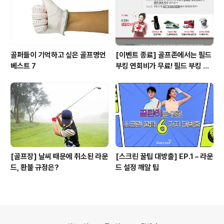
골퍼들이 기억하고 싶은 골프명언
[이벤트 종료] 골프존에서는 필드
베스트 7
부킹 연회비가 무료! 필드 부킹 노
하우를 공유해주세요! ^-^
[골프장] 날씨 때문에 취소된 라운
[스크린 꿀팁 대방출] EP.1 – 라운
드, 환불 규정은?
드 설정 깨알 팁
의안내