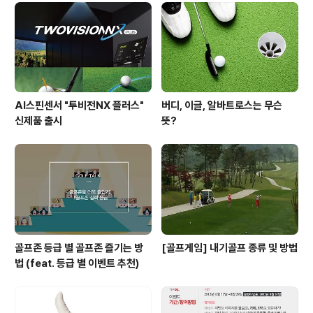
치가 중앙보다 오른쪽에 있을 때. ●몸의 움직임이 빠른데
손의 움직임이 느릴 때 or 몸의 움직임이 느린데 손의 움직
임이 빠를 때. ●체중이동이 되지 않고 팔로만 스윙을 할
때. ☞그렇다면 뒤..
AI스핀센서 "투비전NX 플러스"
버디, 이글, 알바트로스는 무슨
신제품 출시
뜻?
골프존 등급 별 골프존 즐기는 방
[골프게임] 내기골프 종류 및 방법
법 (feat. 등급 별 이벤트 추천)