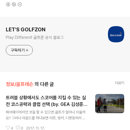
(새창열림)
로그 정보
LET'S GOLFZON
Play Different! 골프존 공식 블로그
구독하기
더보기
정보/골프레슨
의 다른 글
트러블 상황에서도 스코어를 지킬 수 있는 실
전 코스공략과 클럽 선택 (by. GEA 김성준
글 내용
코치)
페어웨이에서만 샷을 할 수 있으면 골프가 얼마나 쉬울까
요? 그러나 라운드를 하다보면 러프, 벙커, 디봇등에서 트
러블 샷을 해야 하는 상황이 종종 있습니다. 우리들은 이런
4
0
2017. 11. 17.
트러블 상황에서 빠져나오기 위해 무조건 긴 클럽으로 샷