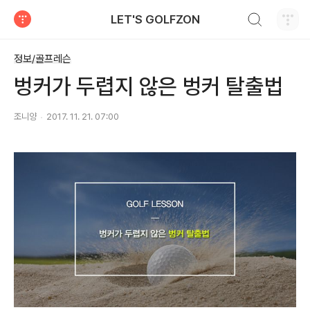
검색하기
LET'S GOLFZON
티스토리
정보/골프레슨
벙커가 두렵지 않은 벙커 탈출법
조니양
2017. 11. 21. 07:00