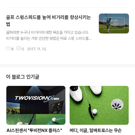
을 하는 경우가 많은데요, 오늘은 이러한 위기 상황에서도
최대한 스코어를 지킬 수 있도록 실전 코스 공략법과 클럽
골프 스윙스피드를 높여 비거리를 향상시키는
선택법을 골프존엘리트아카데미의 김성준 코치, 임은수 선
수와 함께 알아보았습니다. * 골프존 엘리트아카데미(GE
법
글 내용
A) "세상에 없던 최고의 시설과 과학적인 훈련 프로그램!"
골퍼라면 누구나 비거리에 대한 욕심을 가지고 있습니다.
골프 아카데미의 새로운 패러다임을 만들어가고 있는 골프
비거리를 늘리는 가장 간단한 벙법은 바로 스윙 스피드를
존 엘리트아카데미는 체계적이고 전문적인 교육 프로그램
올리는 것일 텐데요, 많은 골퍼들이 모르는 건 아닌데 그게
및 골프존의 기술력과 노하우를 집대성한 골프토탈솔루션
8
0
2017. 11. 13.
마음처럼 쉬운 일이 아니죠?^^ 오늘은 스윙 스피드를 높이
을 기반으로 세계 무대에 설 수 있는 우수한 ..
고 비거리를 늘리는 법을 알아볼께요~ 스윙 스피드는 강하
게 휘두르기만 한다고 빨라지는 것이 아니라 팔의 회전과
함께 몸통 회전이 동시에 진행 되어야 합니다. 몸의 꼬임과
풀림을 잘 조절할 수 있어야 하는데 골프 코일링(coiling)
이 블로그 인기글
의 기본은 백스윙시 하체를 단단히 고정하고 상체만으로
백스윙을 해서 최대한의 꼬임을 만들어야 합니다. 이 때, 팔
이 아닌 상체 몸통이 돌아가야 한다는 점을 기억해야 합니
다. 코일링이 만들어지고 그것이 풀리는 다운스윙에서 회
전 에너지와 스피드가 커지면서 ..
AI스핀센서 "투비전NX 플러스"
버디, 이글, 알바트로스는 무슨