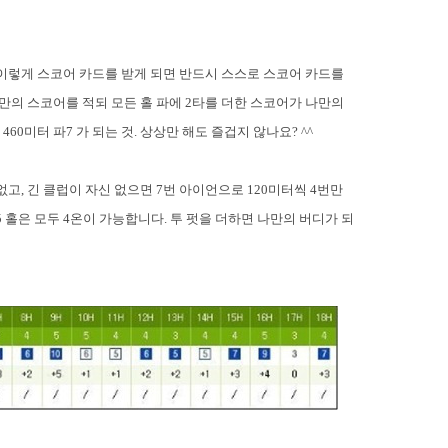
이렇게 스코어 카드를 받게 되면 반드시 스스로 스코어 카드를
만의 스코어를 적되 모든 홀 파에
2
타를 더한 스코어가 나만의
, 460
미터 파
7
가 되는 것
.
상상만 해도 즐겁지 않나요
? ^^
 없고
,
긴 클럽이 자신 없으면
7
번 아이언으로
120
미터씩
4
번만
5
홀은 모두
4
온이 가능합니다
.
투 펏을 더하면 나만의 버디가 되