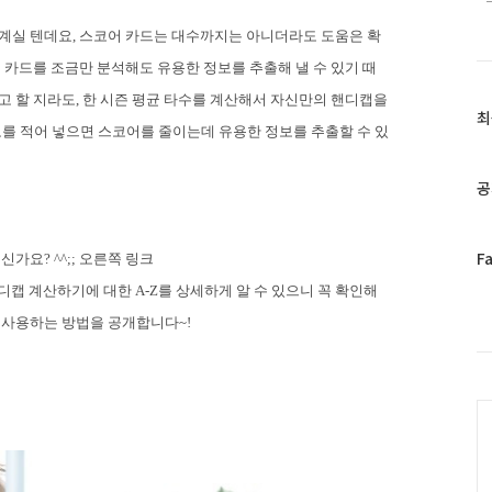
 계실 텐데요
,
스코어 카드는 대수까지는 아니더라도 도움은 확
 카드를 조금만 분석해도 유용한 정보를 추출해 낼 수 있기 때
고 할 지라도
,
한 시즌 평균 타수를 계산해서 자신만의 핸디캡을
최
최
보를 적어 넣으면 스코어를 줄이는데 유용한 정보를 추출할 수 있
근
글
과
공
인
기
글
페
F
계신가요
? ^^;;
오른쪽 링크
이
디캡 계산하기에 대한
A-Z
를 상세하게 알 수 있으니 꼭 확인해
스
북
를 사용하는 방법을 공개합니다
~!
트
위
터
C
플
러
그
인