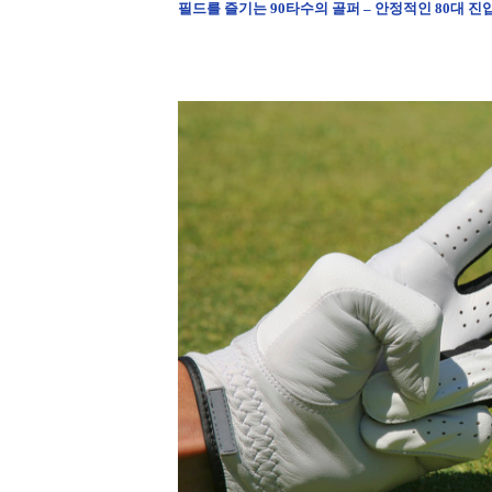
필드를 즐기는
90
타수의 골퍼
–
안정적인
80
대 진