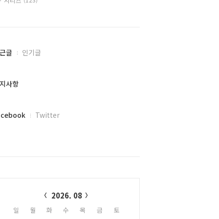
시리즈
근글
인기글
지사항
acebook
Twitter
alendar
2026. 08
일
월
화
수
목
금
토