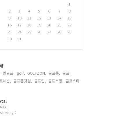
1
2
3
4
5
6
7
8
9
10
11
12
13
14
15
16
17
18
19
20
21
22
23
24
25
26
27
28
29
30
31
ag
크린골프,
golf,
GOLFZON,
골프존,
골프,
프레슨,
골프존닷컴,
골프팁,
골프스윙,
골프스타,
otal
day :
sterday :