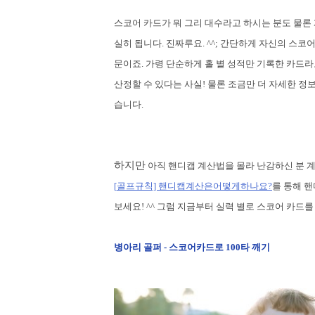
스코어 카드가 뭐 그리 대수라고 하시는 분도 물론
실히 됩니다.
진짜루요
. ^^;
간단하게 자신의 스코어
문이죠
.
가령
단순하게 홀 별 성적만 기록한 카드라
산정할 수 있다는 사실
!
물론 조금만 더 자세한 정
습니다
.
하지만
아직 핸디캡 계산법을 몰라 난감하신 분 
[
골프규칙]
핸디캡
계산은
어떻게
하나요?
를
통해
핸
보세요
! ^^
그럼 지금부터 실력 별로 스코어 카드
병아리 골퍼
-
스코어카드로
100
타 깨기