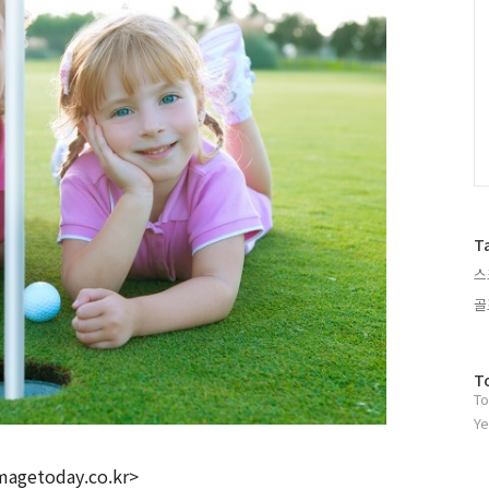
T
스
골
방
T
To
문
자
Ye
수
magetoday.co.kr>