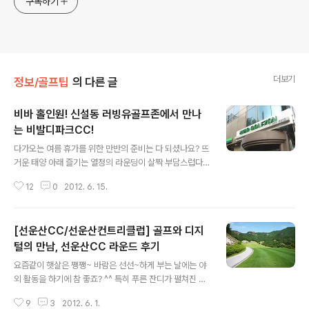
구독하기
더보기
정보/골프팁
의 다른 글
비바 홀인원! 신설동 러빙유골프존에서 만나
는 비발디파크CC!
글 내용
다가오는 여름 휴가를 위한 만반의 준비는 다 되셨나요? 뜨
거운 태양 아래 즐기는 열정의 라운딩이 살짝 부담스럽다
면 시원한 에어컨 바람 맞으며 즐기는 스크린 골프는 어떠
12
0
2012. 6. 15.
신가요? ^^ 오늘은 골프선수 유소연의 아버지가 운영하고
있는 것으로 유명한 서울 동대문구의 러빙유골프존을 방문
했답니다. [서울동대문] 러빙유골프존 서울시 동대문구 신
[선운산CC/선운산컨트리클럽] 골프와 디지
설동 98-32 교보재단빌딩 지하1층 / Tel 02-922-999
4 찾아가는 길도 정말 쉽죠? 러빙유골프존은 신설동역 5
털의 만남, 선운산CC 라운드 후기
글 내용
번 출구 바로 앞에 위치해 있어 방문하기도 무척 좋은데요,
요즘같이 햇살은 쨍쨍~ 바람은 선선~하게 부는 날에는 야
가는 길을 외워갈 필요가 없다는 점도 매력 만점이랍니다!
외 활동을 하기에 참 좋죠? ^^ 특히 푸른 잔디가 펼쳐진 필
복잡한 서울 길 헤맬 필요도 없고, 사람들에게 위치를 알려
드에서의 야외 활동이라면 골프 마니아 분들은 귀가 쫑긋
주기도 쉽지요. ^^ 특히 뭐니뭐니해도 더운 여름 스크린 골
9
3
2012. 6. 1.
하실 것 같네요. 오늘은 물 맑고 공기 좋은 곳으로 드라이브