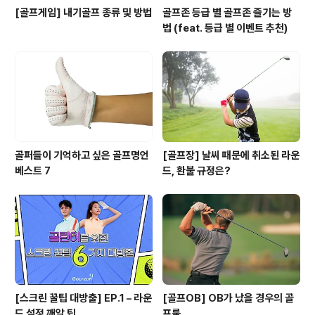
[골프게임] 내기골프 종류 및 방법
골프존 등급 별 골프존 즐기는 방
법 (feat. 등급 별 이벤트 추천)
골퍼들이 기억하고 싶은 골프명언
[골프장] 날씨 때문에 취소된 라운
베스트 7
드, 환불 규정은?
[스크린 꿀팁 대방출] EP.1 – 라운
[골프OB] OB가 났을 경우의 골
드 설정 깨알 팁
프룰