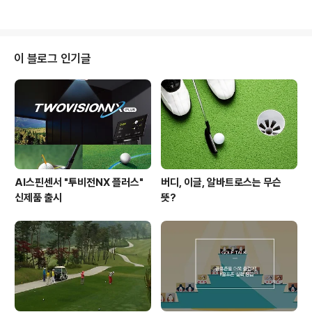
프장 찾아 오래 걸을 필요..
겸 여행도 하고, 골프도 즐기고 싶은 분들을 위해 최적의 장
소를 소개해 드릴까 하는데요, 바로 전북 고창에 위치한 선
운산CC랍니다! 드넓은 잔디가 펼쳐진 선운산CC에서의
생생한 라운드 후기, 지금부터 함께 만나볼까요? 선운산C
이 블로그 인기글
C는 서울에서 약 2시간 30분~3시간 정도면 도착한답니
다. 주변의 경치도 굉장히 뛰어나서 당일치기뿐 아니라 1박
2일 코스로도 인기가 있다고 하네요. ^^ 그래서 그런지 선
운산CC 클럽하우스 내부에서도 가족 단위로 찾아온 분들
을 많이 볼 수 있었답니다. ..
AI스핀센서 "투비전NX 플러스"
버디, 이글, 알바트로스는 무슨
신제품 출시
뜻?