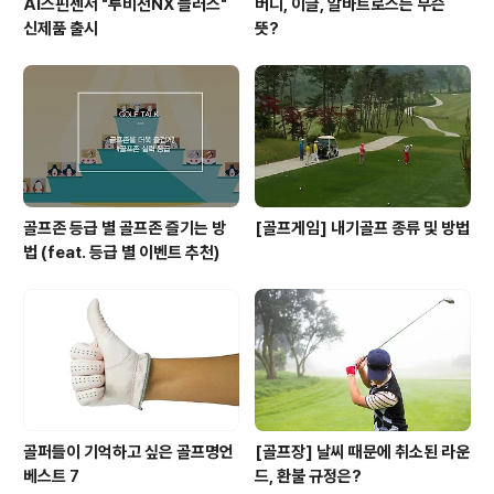
AI스핀센서 "투비전NX 플러스"
버디, 이글, 알바트로스는 무슨
신제품 출시
뜻?
골프존 등급 별 골프존 즐기는 방
[골프게임] 내기골프 종류 및 방법
법 (feat. 등급 별 이벤트 추천)
골퍼들이 기억하고 싶은 골프명언
[골프장] 날씨 때문에 취소된 라운
베스트 7
드, 환불 규정은?