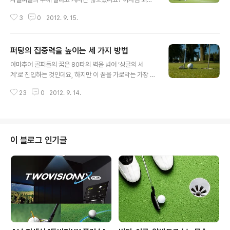
우리나라여자골퍼의 수가 급증하고 있는데요, 이를 증명하
3
0
2012. 9. 15.
기라도 하는 듯 많은 골프장들이 여성 고객을 확보하기위
한 다양한 이벤트를 진행하고, 골프웨어 브랜드 역시 여성
들의 기호에 맞춘 다양한 제품들을 출시하고 있습니다. 뿐
퍼팅의 집중력을 높이는 세 가지 방법
만 아니라 외국리그와는 다르게 우리 나라는 남성골프리그
글 내용
보다 여성골프리그의 인기가 더 좋은데요, 여자골퍼의 경
아마추어 골퍼들의 꿈은 80타의 벽을 넘어 ‘싱글의 세
기가 있는 날에 구름 떼를 형성한 삼촌 팬들을 보면 아마 실
계’로 진입하는 것인데요, 하지만 이 꿈을 가로막는 가장 큰
감이 나실 거에요. ^^;; 하지만 아쉽게도 아마추어 여성 골
장벽이 있습니다. 그것은 바로 일관성 없는 퍼팅 실력! ㅠ.
퍼들의 짧은 비거리와 실력차이로 남성 골퍼들과 라운드
23
0
2012. 9. 14.
ㅠ 퍼팅은 비단 아마추어 골퍼뿐만 아니라 프로들에게도
하기에는 불편한 것이 사실! ㅠ.ㅠ 그래서 오늘은 골프존 아
가장 어려운 샷에 해당한다고 하지요. 퍼팅의 성공여부가
카데미 원나래 프로의 도움을 받아 여성골퍼의 ..
승부를 결정짓는 척도인 만큼 많은 집중력을 요구하는 것
은 당연하다고 볼 수 있는데요, 사실 골프를 전체적으로 볼
때 집중력을 빼놓고 이야기 할 수는 없습니다. 골프가 집중
이 블로그 인기글
력의 스포츠라면 퍼팅은 그 집중력이 극에 달한 순간이라
고나 할까요? ^^ 퍼팅라인을 읽는 것에서부터 숏 퍼팅과 롱
퍼팅에 따른 힘 조절까지, 퍼팅의 과정은 처음부터 끝까지
얼마만큼 집중을 하느냐의 싸움입니다. 따라서 퍼팅을 잘
하기 위해서는 평소에도 집중력을 ..