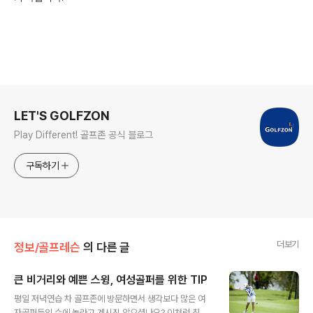
로그 정보
LET'S GOLFZON
Play Different! 골프존 공식 블로그
구독하기
더보기
정보/골프레슨
의 다른 글
큰 비거리와 예쁜 스윙, 여성골퍼를 위한 TIP
글 내용
평일 저녁연습 차 골프존에 방문하면서 생각보다 많은 여
자골퍼들의 수에 놀라고 계시진 않으셨나요? 이처럼 최근