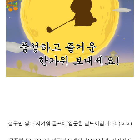
절구만 찧다 지겨워 골프에 입문한 달토끼입니다
!! (
ㅎㅎ
)