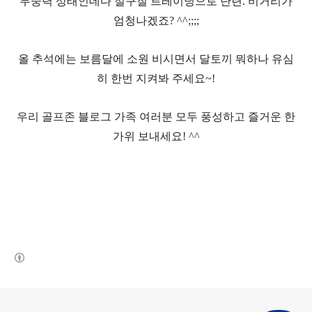
무중력 상태인데다 절구질 트레이닝으로 단련
.
비거리가
엄청나겠죠
? ^^;;;;
올 추석에는 보름달에 소원 비시면서 달토끼 뭐하나 유심
히 한번 지켜봐 주세요
~!
우리 골프존 블로그 가족 여러분 모두 풍성하고 즐거운 한
가위 보내세요
! ^^
(새창열림)
로그 정보