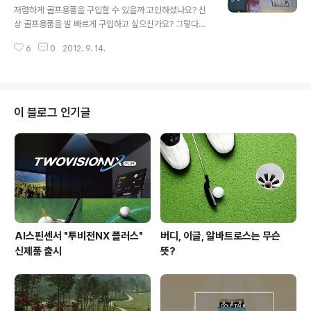
10개의 학교에서 많은 학생들과의 만남을 가졌답니다. 평
저렴하게 골프용품을 구입할 수 있을까 고민하셨나요? 신
소 골프에 대한 다양한 궁금증을 갖고 있었던 학생들은 물
상 골프용품을 발 빠르게 구입하고 싶으신가요? 그렇다면
론, IT와 스포츠에 관심이 있는 학생들까지 모두 부스로 모
최선의 선택은 바로 골프존 마켓! ^^ 골프존 마켓은 유명 브
여 문전성시를 이뤘답니다. ^^; 특히 골프존 부스에 모인 학
6
0
2012. 9. 14.
랜드 클럽, 풀 세트, 캐디 백, 다양한 액세서리까지 골프 마
생들은 골프존에 대한 엄청난 관..
니아가 원하는 모든 용품이 준비되어있는 대형 골프 백화
점이랍니다. 지난 1일과 5일, 바로 이 골프존 마켓이 구로
W몰과 평촌에 오픈 했는데요, 골프존 마켓 7호점과 8호점
의 따끈따끈한 오픈 현장으로 함께 떠나볼까요? ^0^ 먼저
이 블로그 인기글
깔끔한 시설을 자랑하는 골프존 마켓 W몰점! 골프존 마켓
W몰점은 서울시 금천구 가산동의 W몰 8층에 자리잡고 있
답니다. W몰은 가산동의 아울렛 거리에 위치해 쇼핑을 즐
기는 많은 분들을 볼 수 있는 곳이기도 하지요. 기존 W몰과
근처 아울렛 매장에서도..
AI스핀센서 "투비전NX 플러스"
버디, 이글, 알바트로스는 무슨
신제품 출시
뜻?