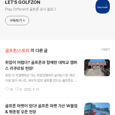
LET'S GOLFZON
Play Different! 골프존 공식 블로그
구독하기
더보기
골프존/스토리
의 다른 글
취업이 어렵다? 골프존과 함께한 대학교 캠퍼
스 리쿠르팅 현장!
글 내용
점점 더 치열해져만 가는 취업전쟁에서 살아남기란 여간
쉬운 일이 아니죠. 세상에 없던 골프를 만드는 골프존도 2
012년 신입사원 공개 채용을 앞두고 취업 준비생들의 목
14
0
2012. 9. 17.
소리를 듣기 위해 캠퍼스 리쿠르팅을 진행했답니다. 많은
학생들의 참여로 현장의 분위기는 정말 뜨거웠다고 하는데
요, 과연 캠퍼스 리쿠르팅 현장은 어땠는지 함께 살펴볼까
골프존 마켓이 떴다! 골프존 마켓 가산 W몰점
요? 짜잔~ 이 곳은 막 단장을 끝낸 골프존 부스랍니다. 골
프존은 서울대, 고려대, 성균관대, 한양대 등 서울에 위치한
& 평촌점 오픈 현장
글 내용