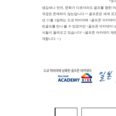
<골
생김새나
언어
,
문화가 다르더라도 골프를 향한 
국경은 존재하지 않는답니다
^^
골프존은 세계 곳
년
11
월
1
일에는 도쿄 히비야에
<
골프존 아카데미
린골프를 만나 볼 수 있었지만
<
골프존 아카데미
>
식들이 들려오고 있습니다
! <
골프존 아카데미 재
개합니다
. = )