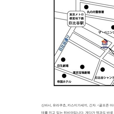
신바시
,
유라쿠쵸
,
카스미가세끼
,
긴자
. <
골프존 아
데를 끼고 있는 히비야입니다
.
게다가 역과도 바로 