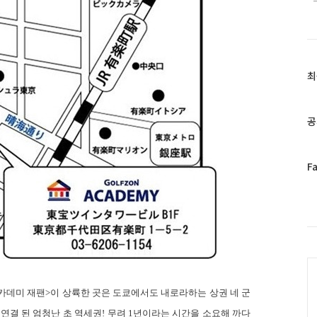
최
최
근
글
과
공
인
기
글
페
F
이
스
북
트
위
터
C
플
러
그
카데미 재팬
>
이 상륙한 곳은 도쿄에서도 내로라하는 상권 네 군
인
연결 된 엄청난 초 역세권
!
무려
1
년이라는 시간을 소요해 까다