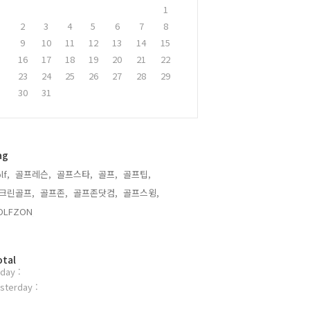
1
2
3
4
5
6
7
8
9
10
11
12
13
14
15
16
17
18
19
20
21
22
23
24
25
26
27
28
29
30
31
ag
lf,
골프레슨,
골프스타,
골프,
골프팁,
크린골프,
골프존,
골프존닷컴,
골프스윙,
OLFZON,
otal
day :
sterday :