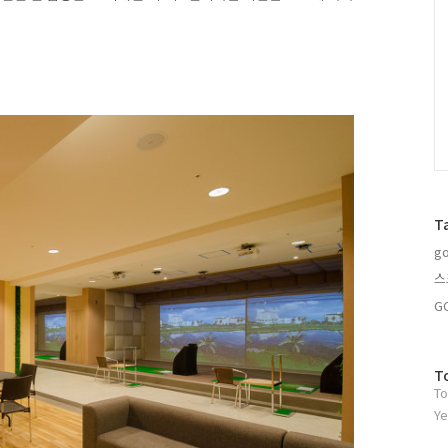
T
go
스
G
방
T
To
문
자
Ye
수