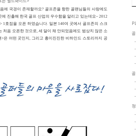
프존 월드와이드>
마음에 국경이 존재할까요
?
골프존을 향한 골팬님들의 사랑에도
곳에 진출해 한국 골프 산업의 우수함을 알리고 있는데요
~ 2012
P
> 1
호점을 오픈 하였습니다
.
일본
140
여 곳에서 골프존의 스크
는 처음 오픈한 것으로
,
세 달이 채 안되었음에도 범상치 않은 소
팬
>
은 어떤 곳인지
,
그리고 흥미진진한 비하인드 스토리까지 공
골