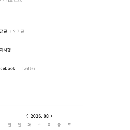
시리즈
근글
인기글
지사항
acebook
Twitter
alendar
2026. 08
일
월
화
수
목
금
토