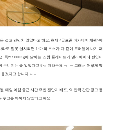
은 결코 만만치 않았다고 해요
.
현재
<
골프존 아카데미 재팬
>
에
나라도 잘못 설치되면
14
대의 부스가 다 같이 트러블이 나기 때
요
.
특히
! 600Kg
에 달하는 스윙 플레이트가 엘리베이터 반입이
이 무너지는 줄 알았다고 하시더라구요 ㅠ
_
ㅠ 그래서 어떻게 했
해 옮겼다고 합니다 ㄷㄷ
운영
,
매일 아침 출근 시간 주변 전단지 배포
,
역 안팎 간판 광고 등
는 수고를 아끼지 않았다고 해요
.