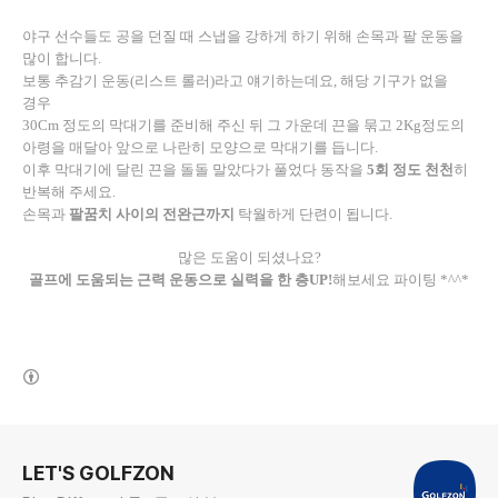
야구 선수들도 공을 던질 때 스냅을 강하게 하기 위해 손목과 팔 운동을
많이 합니다
.
보통 추감기 운동
(
리스트 롤러
)
라고 얘기하는데요
,
해당 기구가 없을
경우
30Cm
정도의 막대기를 준비해 주신 뒤 그 가운데 끈을 묶고
2Kg
정도의
아령을 매달아 앞으로 나란히 모양으로 막대기를 듭니다
.
이후 막대기에 달린 끈을 돌돌 말았다가 풀었다 동작을
5
회 정도 천천
히
반복해 주세요
.
손목과
팔꿈치 사이의 전완근까지
탁월하게 단련이 됩니다
.
많은 도움이 되셨나요
?
골프에 도움되는 근력 운동으로 실력을 한 층
UP!
해보세요 파이팅
*^^*
(새창열림)
로그 정보
LET'S GOLFZON