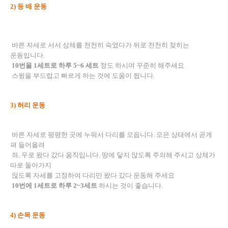
2)
등 배 운동
바른 자세로 서서 상체를 천천히 숙였다가 뒤로 천천히 젖히는
운동입니다
.
10
번을
1
세트로 하루
5~6
세트
정도 하시며 꾸준히 해주세요
스윙을 부드럽고 빠르게 하는 것에 도움이 됩니다
.
3)
허리 운동
바른 자세로 평평한 곳에 누워서 다리를 모읍니다
.
모은 상태에서 곧게
펴 들어올려
좌
,
우로 왔다 갔다 움직입니다
.
땅에 닿지 않도록 주의해 주시고 상체가
따로 돌아가지
않도록 자세를 고정하여 다리만 왔다 갔다 운동해 주세요
10
번에
1
세트로 하루
2~3
세트
하시는 것이 좋습니다
.
4)
손목 운동