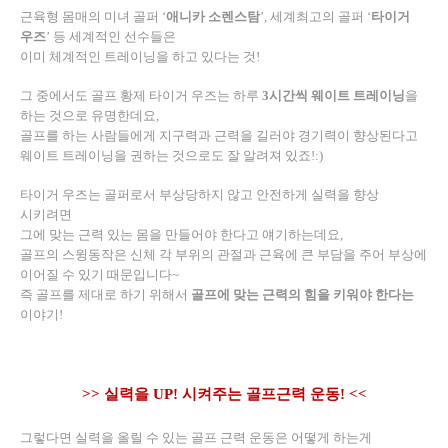
근육형 몸매의 미녀 골퍼
‘
애니카 소렌스탐
’,
세계최고의 골퍼
‘
타이거
우즈
’
등 세계적인 선수들은
이미 체계적인 트레이닝을 하고 있다는 것
!
그 중에서도
골프 황제 타이거 우즈는 하루
3
시간씩 웨이트 트레이닝
을
하는 것으로 유명한데요
,
골프를 하는 사람들에게 지구력과 근력을 길러야 경기력이 향상된다고
웨이트 트레이닝을 권하는 것으로도 잘 알려져 있죠
!:)
타이거 우즈는 골퍼로서 부상당하지 않고 안전하게 실력을 향상
시키려면
그에 맞는 근력 있는 몸을 만들어야 한다고 얘기하는데요
,
골프의 스윙동작은 신체 각 부위의 관절과 근육에 큰 부담을 주어 부상에
이어질 수 있기 때문입니다
~
즉 골프를 제대로 하기 위해서
골프에 맞는 근력의 힘을 키워야 한다는
이야기
!
>>
실력을
UP!
시켜주는 골프근력 운동
! <<
그렇다면 실력을 올릴 수 있는 골프 근력 운동은 어떻게 하는게