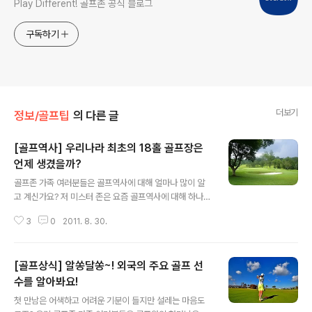
Play Different! 골프존 공식 블로그
구독하기
더보기
정보/골프팁
의 다른 글
[골프역사] 우리나라 최초의 18홀 골프장은
언제 생겼을까?
글 내용
골프존 가족 여러분들은 골프역사에 대해 얼마나 많이 알
고 계신가요? 저 미스터 존은 요즘 골프역사에 대해 하나하
나 알아가는 중인데요~ 마냥 지루할 것만 같았던 골프역사
3
0
2011. 8. 30.
에 대한 사실들을 새롭게 발견하고 있답니다 ^^ 그래서 오
늘 여러분에게 우리나라 최초의 18홀 골프장을 소개해 드
리려고 해요! 지금부터 미스터 존과 함께 재미있는 골프이
[골프상식] 알쏭달쏭~! 외국의 주요 골프 선
야기로 고고~* 먼저 우리나라에 ‘골프’ 는 언제 들어왔을까
요? 한국은 영국 스코틀랜드보다 1세기 정도 앞선 조선 시
수를 알아봐요!
글 내용
대 초기에 이미 ‘격구’라는 이름의 골프와 유사한 경기가 행
첫 만남은 어색하고 어려운 기분이 들지만 설레는 마음도
해졌다고 하네요.:) 1920년대 당시 총독부 고관과 기업인