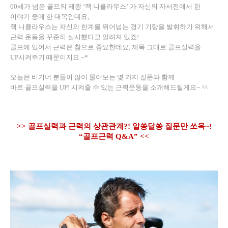
60
세가 넘은 골프의 제왕
‘
잭 니클라우스
’
가 자신의 자서전에서 한
이야기 중에 한 대목인데요
,
잭 니클라우스는 자신의 한계를 뛰어넘는 경기 기량을 발휘하기 위해서
근력 운동을 꾸준히 실시했다고 알려져 있죠
!
골프에 있어서 근력은 참으로 중요한데요
,
제목 그대로 골프실력을
UP
시켜주기 때문이지요
~*
오늘은 비기너 분들이 많이 물어보는 몇 가지 질문과 함께
바로 골프실력을
UP!
시켜줄 수 있는 근력운동을 소개해드릴게요
~ ^^
>>
골프실력과 근력의 상관관계
?!
알쏭달쏭 질문만 쏘옥
~!
“
골프근력
Q&A” <<