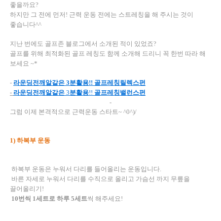
좋을까요
?
하지만 그 전에 먼저
!
근력 운동 전에는 스트레칭을 해 주시는 것이
좋습니다
^^
지난 번에도 골프존 블로그에서 소개된 적이 있었죠
?
골프를 위해 최적화된 골프 레칭도 함께 소개해 드리니 꼭 한번 따라 해
보세요
~*
-
라운딩
전
깨알같은
3
분
활용
!!
골프레칭
릴렉스
편
-
라운딩
전
깨알같은
3
분
활용
!!
골프레칭
밸런스
편
-
그럼 이제 본격적으로 근력운동 스타트
~ ^0^)/
1)
하복부 운동
하복부 운동은 누워서 다리를 들어올리는 운동입니다
.
바른 자세로 누워서 다리를 수직으로 올리고 가슴선 까지 무릎을
끌어올리기
!
10
번씩
1
세트로 하루
5
세트
씩 해주세요
!