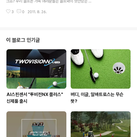
크죠? 우리 골프존 가족 여러분들은 골프와의 첫만남은 어
80여 회원이 모여 ‘경성 꼬르푸 구락부’ 를 만들었는데 19
떠셨는지 문득 궁금해지네요~:) 보통 골프를 어렵게 느끼
24년 지금의 청량리 부근에 첫 18홀 골프장이 탄생하게
3
0
2011. 8. 26.
는 분들이 많은데요, 그 이유 중 하나가 입에 잘 붙지 않는
되었다고 합니다!:) 정..
낯선 용어들과 기억하기 어려운 외국선수들의 이름 때문이
라고 하네요! 하지만 몇 명의 선수들만 눈에 익혀도 골프가
적어도 3배는 더 재미있어진다는 사실! >0> 알쏭?! 달쏭?!
외국 골퍼이름!! WOW~ 낯익은 이름들이 보이시나요? ^^
이 블로그 인기글
사실 LPGA 볼 때 마다 자랑스러운 이유 중 하나는 바로 우
리 한국선수들이 눈부시게 활약하고 있다는 것인데요, 외
국 경기라는 이름이 낯설 만큼 한국 선수들이 대거 포진한
LPGA 순위가 보이시나요? 오늘은 그 중에서 한국선수를
제외한상위권 선수들..
AI스핀센서 "투비전NX 플러스"
버디, 이글, 알바트로스는 무슨
신제품 출시
뜻?