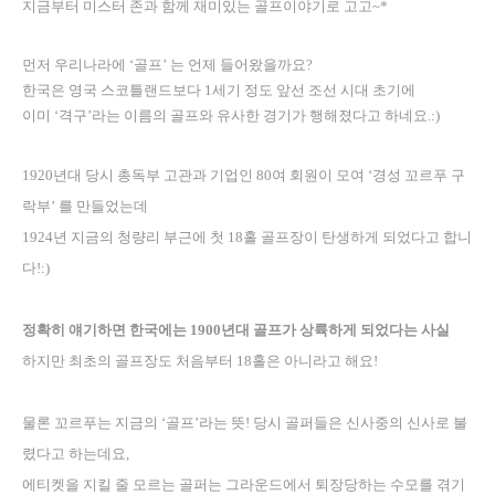
지금부터 미스터 존과 함께 재미있는 골프이야기로 고고
~*
먼저 우리나라에
‘
골프
’
는 언제 들어왔을까요
?
한국은 영국 스코틀랜드보다
1
세기 정도 앞선 조선 시대 초기에
이미
‘
격구
’
라는 이름의 골프와 유사한 경기가 행해졌다고 하네요
.:)
1920년대 당시 총독부 고관과 기업인 80여 회원이 모여 ‘경성 꼬르푸 구
락부’ 를 만들었는데
1924년 지금의 청량리 부근에 첫 18홀 골프장이 탄생하게 되었다고 합니
다!:)
정확히 얘기하면 한국에는
1900
년대 골프가
상륙하게 되었다는 사실
하지만 최초의 골프장도 처음부터
18
홀은 아니라고 해요
!
물론 꼬르푸는 지금의
‘
골프
’
라는 뜻
!
당시 골퍼들은 신사중의 신사로 불
렸다고 하는데요
,
에티켓을 지킬 줄 모르는 골퍼는 그라운드에서 퇴장당하는 수모를 겪기