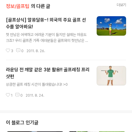
더보기
정보/골프팁
의 다른 글
[골프상식] 알쏭달쏭~! 외국의 주요 골프 선
수를 알아봐요!
글 내용
첫 만남은 어색하고 어려운 기분이 들지만 설레는 마음도
크죠? 우리 골프존 가족 여러분들은 골프와의 첫만남은 어
떠셨는지 문득 궁금해지네요~:) 보통 골프를 어렵게 느끼
3
0
2011. 8. 26.
는 분들이 많은데요, 그 이유 중 하나가 입에 잘 붙지 않는
낯선 용어들과 기억하기 어려운 외국선수들의 이름 때문이
라고 하네요! 하지만 몇 명의 선수들만 눈에 익혀도 골프가
라운딩 전 깨알 같은 3분 활용!! 골프레칭 프리
적어도 3배는 더 재미있어진다는 사실! >0> 알쏭?! 달쏭?!
외국 골퍼이름!! WOW~ 낯익은 이름들이 보이시나요? ^^
샷편
글 내용
사실 LPGA 볼 때 마다 자랑스러운 이유 중 하나는 바로 우
상큼한 골프 레칭 시간이 돌아왔습니다! >0
리 한국선수들이 눈부시게 활약하고 있다는 것인데요, 외
국 경기라는 이름이 낯설 만큼 한국 선수들이 대거 포진한
1
0
2011. 8. 24.
LPGA 순위가 보이시나요? 오늘은 그 중에서 한국선수를
제외한상위권 선수들..
이 블로그 인기글