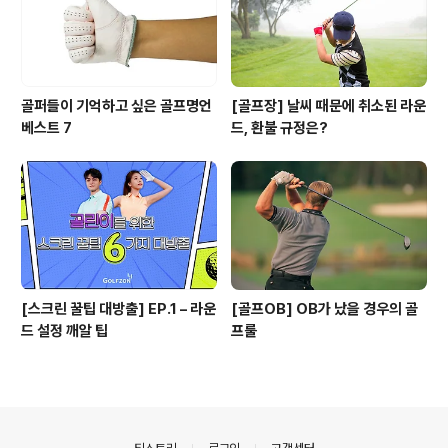
골퍼들이 기억하고 싶은 골프명언
[골프장] 날씨 때문에 취소된 라운
베스트 7
드, 환불 규정은?
[스크린 꿀팁 대방출] EP.1 – 라운
[골프OB] OB가 났을 경우의 골
드 설정 깨알 팁
프룰
의안내