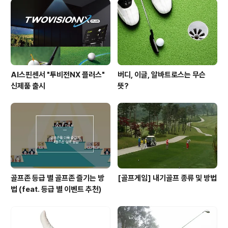
AI스핀센서 "투비전NX 플러스"
버디, 이글, 알바트로스는 무슨
신제품 출시
뜻?
골프존 등급 별 골프존 즐기는 방
[골프게임] 내기골프 종류 및 방법
법 (feat. 등급 별 이벤트 추천)