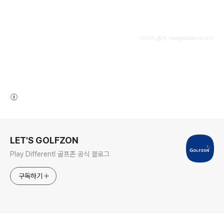
<이미지 출처: imagetoday.co.kr>
(새창열림)
로그 정보
LET'S GOLFZON
Play Different! 골프존 공식 블로그
구독하기