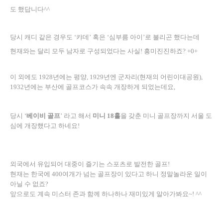
도 했답니다
^^
당시 캐디 같은 경우도 ‘캬데’ 혹은 ‘심부름 아이’로 불리곤 했다는데
현재와는 달리 모두 남자로 구성되었다는 사실! 흥미진진하죠? +0+
이 외에도
1928
년에는 평양
, 1929
년엔 군자리
(
현재의 어린이대공원
),
1932년에는 부산에 골프코스가 속속 개장하게 되었는데요,
당시
‘
베이비 골프
’
라고 해서
미니
18
홀
을 갖춘 미니 골프장까지 서울 도
심에 개장했다고 하네요
!
외국에서 유입되어 대중이 즐기는 스포츠로 발전한 골프
!
현재는 한국에
400
여개가 넘는 골프장이 있다고 하니 정말
놀라운 일이
아닐 수 없죠
?
앞으로도 계속 미스터 존과 함께 하나하나 재미있게 알아가봐요
~! ^^