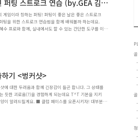
퍼팅 스트로크 연습 (by.GEA 김
의 게임이라 칭하는 퍼팅! 퍼팅이 좋은 날은 좋은 스트로크
 퍼팅을 위한 스트로크 연습법을 함께 배워볼까 하는데요.
수 프로와 함께, 실내에서도 할 수 있는 간단한 도구를 이
 * 골프존 엘리트아카데미(GEA) "세상에 없던 최고의 시설
 새로운 패러다임을 만들어가고 있는 골프존 엘리트아카데미는
P
 기술력과 노하우를 집대성한 골프토탈솔루션을 기반으로 세
키워냅니다. 세계적인 대회에서 엘리..
출하기 <벙커샷>
 샷에 대한 두려움과 함께 긴장감이 들곤 합니다. 그 상태를
 듯한 괴로움(?)을 경험하게 되는데요 T^T 기본을 지키
골
조니양이 알려드릴게요. ■ 클럽 페이스를 오픈시키자! 대부분
 많습니다. 손도 많이 나가게 되는데, 이렇게 되면 공을
페이스를 뒤로 눕히듯이 열어줘야 합니다. 정도는 클럽 페이
 만큼 열어주는 것이 좋습니다. 열린 클럽 페이스가 공을
 스탠스로 서자! 어드..