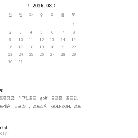
2026. 08
일
월
화
수
목
금
토
1
2
3
4
5
6
7
8
9
10
11
12
13
14
15
16
17
18
19
20
21
22
23
24
25
26
27
28
29
30
31
ag
프존닷컴,
스크린골프,
golf,
골프존,
골프팁,
프레슨,
골프스타,
골프스윙,
GOLFZON,
골프,
otal
day :