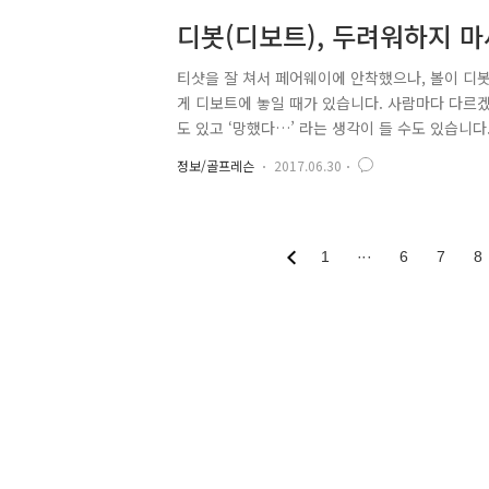
디봇(디보트), 두려워하지 마
티샷을 잘 쳐서 페어웨이에 안착했으나, 볼이 디봇
게 디보트에 놓일 때가 있습니다. 사람마다 다르겠
도 있고 ‘망했다…’ 라는 생각이 들 수도 있습니다
서의 샷 공략법을 조니양이 알려드릴게요! 디보트에
정보/골프레슨
2017.06.30
도 거리의 손해도 덜 받고 방향성 손실을 줄이기
볼 가능성도 줄여야 하죠. 먼저 디보트에서 나의 
이지만 볼의 상황에 따라 스윙이나 어드레스가 달라질
1
···
6
7
8