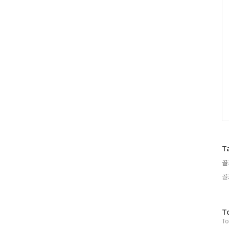
러
그
인
T
골
골
방
T
To
문