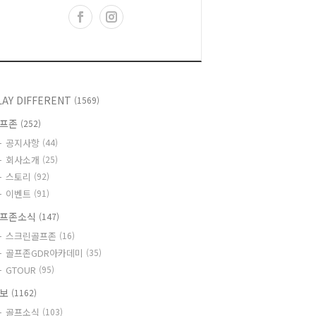
LAY DIFFERENT
(1569)
골프존
(252)
공지사항
(44)
회사소개
(25)
스토리
(92)
이벤트
(91)
프존소식
(147)
스크린골프존
(16)
골프존GDR아카데미
(35)
GTOUR
(95)
정보
(1162)
골프소식
(103)