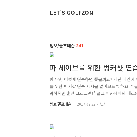
LET'S GOLFZON
정보/골프레슨
341
파 세이브를 위한 벙커샷 연습 
벙커샷, 어떻게 연습하면 좋을까요? 지난 시간에 
를 위한 벙커샷 연습 방법을 알아보도록 해요. *
과학적인 훈련 프로그램!" 골프 아카데미의 새
계적이고 전문적인 교육 프로그램 및 골프존의 
정보/골프레슨
2017.07.27
계 무대에 설 수 있는 우수한 선수들을 발굴하고
대거 활약해 대한민국 골프의 명성을 드높이는 모습
코어를 많이 잃는 곳! 바로 워터 해저드와 벙커입니다