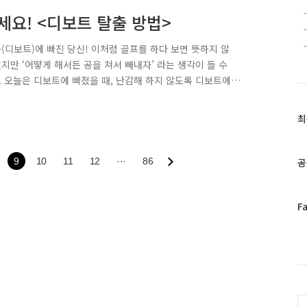
세요! <디보트 탈출 방법>
(디보트)에 빠진 당신! 이처럼 골프를 하다 보면 뜻하지 않
지만 ‘어떻게 해서든 공을 쳐서 빼내자’ 라는 생각이 들 수
. 오늘은 디보트에 빠졌을 때, 난감해 하지 않도록 디보트에
 빠졌을 때, 공만 맞추자는 생각으로 칠 수도 있지만 그래
 위해서는 나름의 전략적인 스윙이 필요합니다. 뒤땅이나 탑
최
최
볼이 어떤 상황도 잘 읽고 판단해야 합니다. 좁은 디보트 안
근
 수 있기 때문이죠. ..
글
과
9
10
11
12
···
86
공
인
기
글
페
F
이
스
북
트
위
터
C
플