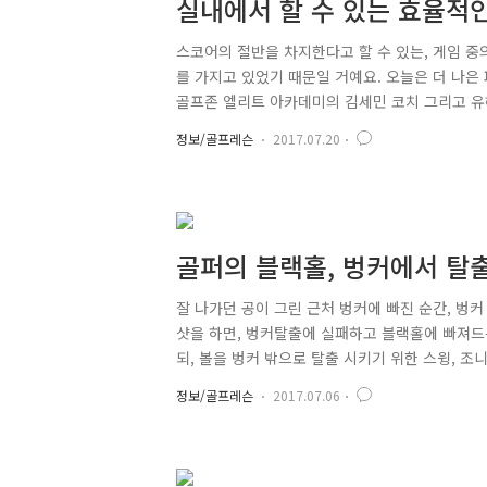
실내에서 할 수 있는 효율적인 
세민 코치)
스코어의 절반을 차지한다고 할 수 있는, 게임 중
를 가지고 있었기 때문일 거예요. 오늘은 더 나은
골프존 엘리트 아카데미의 김세민 코치 그리고 유혜
용한 퍼팅 스트로크 연습 방법을 알아보도록 해요!
정보/골프레슨
2017.07.20
과 과학적인 훈련 프로그램!" 골프 아카데미의
체계적이고 전문적인 교육 프로그램 및 골프존의
계 무대에 설 수 있는 우수한 선수들을 발굴하고 
골퍼의 블랙홀, 벙커에서 탈
잘 나가던 공이 그린 근처 벙커에 빠진 순간, 벙커
샷을 하면, 벙커탈출에 실패하고 블랙홀에 빠져드는
되, 볼을 벙커 밖으로 탈출 시키기 위한 스윙, 
아마추어 골퍼를 보면 힐이 앞쪽으로 나가는 경우가
정보/골프레슨
2017.07.06
벙커에서 제대로 탈출 시키기 어렵습니다. 클럽 
스 면이 내가 보내고자 하는 방향과 일직선이 되는
탈출 시키기 수월한 스윙을 만들어 줍니다. ■ 오픈