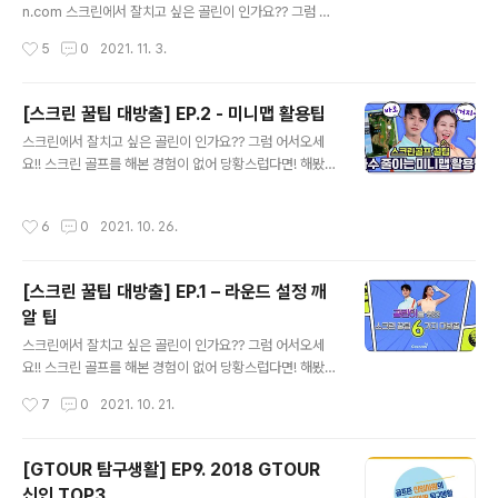
가 있답니다 먼저 보통격자는 우리가 흔히 볼 수 있는 네모
n.com 스크린에서 잘치고 싶은 골린이 인가요?? 그럼 어
모양으로 이루어져 있어요 격자 1칸은 1M이며, 하얀 점들
서오세요!! 스크린 골프를 해본 경험이 없어 당황스럽다면!
작성시간
5
0
2021. 11. 3.
이 흘러가는 모습을 보며 높낮이, 경사를 파악할 수 있어요
해봤지만 잘 모르겠다면! 그런 골린이 여러분을 위해 스크
투비전 격자의 경우 투비전 에..
린 골프를 위한 꿀팁 6가지를 준비했답니다~ 저번 편에서
알려드렸던 OB라인(빨간색)과 해저드라인(파란색) 기억
[스크린 꿀팁 대방출] EP.2 - 미니맵 활용팁
나시나요?? 이리저리 잘 피해가고 싶은 우리들 골린이 마
글 내용
스크린에서 잘치고 싶은 골린이 인가요?? 그럼 어서오세
음이지만...! 피하지 못했다면 타수는 어떻게 계산하는지!
요!! 스크린 골프를 해본 경험이 없어 당황스럽다면! 해봤지
나 같은 골린이에게 벌타를 지울 수 있는 찬스는 없는지! 이
만 잘 모르겠다면! 그런 골린이 여러분을 위해 스크린 골프
번 세번째 팁에서 알려드릴게요~ OB나 해저드가 날 경우
를 위한 꿀팁 6가지를 준비했답니다~ 저번 루키모드 팁은
벌타가 하나 추가돼요! 벌타를 받으면 너무 가슴이 아프겠
작성시간
6
0
2021. 10. 26.
도움이 되셨나요? 저번에 이어 오늘은 두번째 팁인 미니맵
죠?? 잠깐~ 다시 나온 OB와 해저드에 머리가 어지러우실
활용이에요! 저번의 라운드 설정으로 적응을 마쳤다면 이
여러분을 위해..
제는 좋은 기록이 욕심나겠죠? 미니맵은 타수를 줄이는 네
[스크린 꿀팁 대방출] EP.1 – 라운드 설정 깨
비게이션이기에 잘만 보면 좋은 기록에 한걸음 더 다가갈
알 팁
수 있어요! 색깔에 주목해주세요! OB라인과 헤저드라인을
글 내용
유의해야겠죠? OB라인은 빨간색으로! 헤저드라인은 파란
스크린에서 잘치고 싶은 골린이 인가요?? 그럼 어서오세
색으로! 미니맵은 친절하게 알려줘요 미니맵으로 빨강 파
요!! 스크린 골프를 해본 경험이 없어 당황스럽다면! 해봤지
랑 라인을 확인하고 그곳을 피해서 치고 싶다면? R, L 키를
만 잘 모르겠다면! 그런 골린이 여러분을 위해 스크린 골프
작성시간
7
0
2021. 10. 21.
이용해 방향을 조절한다면 그것은 타수..
를 위한 꿀팁 6가지를 준비했답니다~ 오늘은 첫번째인 라
운드 설정이에요!! 시작한지 얼마되지 않은 골린이라면 당
연히 나에게 맞는 난이도를 설정해야겠죠? 난이도를 루키
[GTOUR 탐구생활] EP9. 2018 GTOUR
모드로 설정해보세요 친구와의 실력차이 걱정, 부족한 비
신인 TOP3