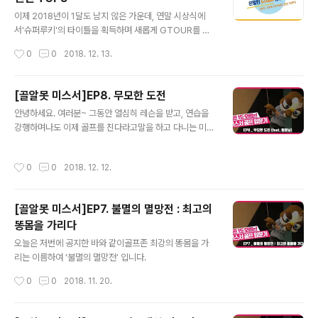
거리 걱정 모두 루키모드 설정이 해결해줘요! 시스템이 자
글 내용
동으로 비거리 보너스를 주니까 실력차가 나는 친구와도
이제 2018년이 1달도 남지 않은 가운데, 연말 시상식에
치열한 승부가 가능해요!! 초중급자를 위한 퍼팅이 쉬운 아
서'슈퍼루키'의 타이틀을 획득하며 새롭게 GTOUR를 이
마추어 모드 내가 가진 실력을 그대로 보여줄 수 있는 프로
끌어나갈 2018시즌 신인상 후보들을소개해 드리도록 하
작성시간
0
0
2018. 12. 13.
모드 진정한 고수를 위한 최고 퍼팅 난이도의 G투어 모드
겠습니다!! #1. 심현우 선수'2018 파크랜드 GTOUR 정규
난이도에 맞게 모드를 설정해 실력차이 문제..
투어 8차 대회' 브리지스톤 루키상 수상자인 심현수 선수!!
GTOUR 신인임에도 불구하고 무려 2위를 차지하며 루키
[골알못 미스서]EP8. 무모한 도전
상을 수상했습니다~(짝짝짝)무려 15언더파의 놀라운 기록
글 내용
안녕하세요. 여러분~ 그동안 열심히 레슨을 받고, 연습을
을 보여주며 기대 받는 신인으로 급 부상!!2018시즌 하나
강행하며나도 이제 골프를 친다라고말을 하고 다니는 미스
남은 대회인 하반기 챔피언십에서도 좋은 성적으로 보여주
서입니다!! ^^;; 뭐.. 치기는 하잖아요.. 잘 치는 것이 아니라
길 바랍니다. #2. 이상혁 선수2018시즌 시작과 함께 꾸준
문제이지만~
한 경기력을 보여주고 있는 이상혁 선수!!꼼꼼하고 정교한
작성시간
0
0
2018. 12. 12.
어프로치 샷을 구사하는 대표 선수 중 한면이죠~무려 신인
왕 포인트 2위를 차지하..
[골알못 미스서]EP7. 불멸의 멸망전 : 최고의
똥몸을 가리다
글 내용
오늘은 저번에 공지한 바와 같이골프존 최강의 똥몸을 가
리는 이름하여 '불멸의 멸망전’ 입니다.
작성시간
0
0
2018. 11. 20.