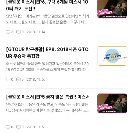
[골알못 미스서]EP6. 구력 6개월 미스서 10
0타 깨기 도전!!
글 내용
안녕하세요~ 여러분!!^^그동안 열정으로 연습하면서 허리
도 아프고, 팔도 아프고.. 원래 골프란 운동이 이렇게 아픈
것인가 의문이 드는 이시점!! 중간점검을 받기로 결심했습
작성시간
3
0
2018. 11. 14.
니다.이름하여 “왕초보 미스서 100타깨기 도전!!”
[GTOUR 탐구생활] EP8. 2018시즌 GTO
UR 우승자 총집합
글 내용
어느덧 올해의 끝을 향해 달려가고 있는데요.이쯤에서 20
18 GTOUR 대회의 우승자를 소개해 드릴까 합니다.과연
이들 중 2018시즌 대상의 주인공은 누구일까요??!!
작성시간
0
0
2018. 11. 6.
[골알못 미스서]EP5 긁지 않은 복권!! 미스서
글 내용
안녕하세요~ 그동안 레슨도 받고, 연습도 열~~심히 했는
데.. 당췌 실력이란것이 늘지를 않네요..ㅠ 무더운 날씨도
한풀 꺽이고, 선선한 바람이 불어보니여기저기에서 필드가
야 겠다는 이야기를 많이 듣는데요, 그래서!!미스서도 필드
작성시간
0
0
2018. 11. 5.
대비 드라이버 레슨을 받았습니다^^