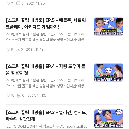
작성시간
11
0
2021. 11. 25.
은 이시대의 많은 기업들과 산업의 성..
를 위한 꿀팁 6가지를 준비했답니다~ 총 5편의 스크린 팁
을 보며 스크린골프를 제대로 즐길 수 있는 골프인이 되셨
나요? 하지만 아직도 스크린골프를 완벽하게 제대로 즐기
[스크린 꿀팁 대방출] EP.5 - 배틀존, 네트워
기엔 못들은 꿀팁 들이 남았답니다 로그인하면 쌓이는 데
크플레이, 아케이드 게임까지!
이터로 더 재밌게 스크린을 즐겨요! 로그인 후 라운드하면
글 내용
기록관리, 나스모(나의 스윙 모션) 분석, 샷 분석 등 여러 유
스크린에서 잘치고 싶은 골린이 인가요?? 그럼 어서오세
용한 기능을 통해 실력 향상에 도움을 받을 수 있어요 내가
요!! 스크린 골프를 해본 경험이 없어 당황스럽다면! 해봤지
어떤 코스를 쳤는지 나의 라운드 스코어 추이가 어떻게 되
만 잘 모르겠다면! 그런 골린이 여러분을 위해 스크린 골프
작성시간
9
0
2021. 11. 18.
는지 모두 한눈에 볼 수 있어요! 스코어 카드 확인을 하면
를 위한 꿀팁 6가지를 준비했답니다~ 지금까지 라운드 설
나의 비슷한 실력의 사람들은 ..
정부터 마무리인 퍼팅까지 플레이 내에서 배울 수 있는 팁
들을 배웠어요. 그렇다면 이번에는 스크린 골프를 다양하
[스크린 꿀팁 대방출] EP.4 - 퍼팅 도우미 들
게 즐길 수 있는 모드들을 알아봐요! 여러 개의 모드가 있습
을 활용할 것!
니다. 그 중 오늘 소개해드릴 모드는 스트로크, 네트워크 플
글 내용
레이, 배틀존, 아케이드 게임이에요! 제일 먼저 스트로크 게
스크린에서 잘치고 싶은 골린이 인가요?? 그럼 어서오세
임이죠! 가장 기본이 되는 모드에요 골프에는 크게 두가지
요!! 스크린 골프를 해본 경험이 없어 당황스럽다면! 해봤지
의 플레이 방식이 있습니다 방식 내용 매치플레이 1홀 마다
만 잘 모르겠다면! 그런 골린이 여러분을 위해 스크린 골프
작성시간
15
0
2021. 11. 10.
승패를 가리는 방식 승리한 홀이 많은 쪽이 승자가 됨 코스
를 위한 꿀팁 6가지를 준비했답니다~ 드디어 홀컵을 향해
가 현재의 18홀로 통일되기 ..
가고 있어요!! 쉽지 만은 않은 홀컵을 향한 길, 하지만 스크
린에서는 여러분을 혼자 두지 않아요 퍼팅을 도와주는 세
[스크린 꿀팁 대방출] EP.3 - 멀리건, 컨시드,
가지 도우미들이 있답니다! 그린격자, 코스매니저, LED 퍼
타수의 상관관계
팅 가이드 세가지에 대해 오늘은 알아봐요~ 첫번째는 그린
글 내용
격자에요 격자는 보통격자와 투비전격자로 총 2가지 종류
'LET'S GOLFZON'에서 업로드한 동영상 story.golfzo