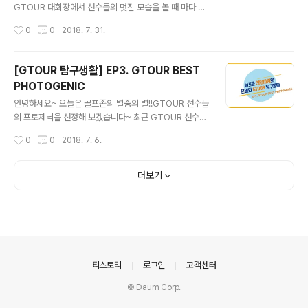
며 스크린 황제의 필드 정복으로 화제를 모았던다이내믹
GTOUR 대회장에서 선수들의 멋진 모습을 볼 때 마다 열
부산오픈 출전권이 주어지는 대회이기도 하죠~ 그럼 색다
심히 골프를 쳐야겠다!!는 생각을 하지만마음처럼 몸이 따
작성시간
0
0
2018. 7. 31.
른 GTOUR 함께 보시죠!
라주지 않죠ㅠ0ㅠ 그래서 준비한 이번화는 GTOUR 선수
들의 레슨 모습을 보여드리려고 합니다! 1타 줄여줄 김가연
선수의 레슨 꿀팁! 지금 함께보시죠ㅎ0ㅎ 골프존 중계센터
[GTOUR 탐구생활] EP3. GTOUR BEST
➡️ http://www.golfzon.com/mediacenter/center
PHOTOGENIC
home 다음화에는 더 다양한 GTOUR 이야기로 돌아오
글 내용
겠습니다! 그럼 다음화에서 만나용~
안녕하세요~ 오늘은 골프존의 별중의 별!!GTOUR 선수들
의 포토제닉을 선정해 보겠습니다~ 최근 GTOUR 선수들
이 프로필 촬영을 진행했는데요, 골프존 공식 홈페이지에
작성시간
0
0
2018. 7. 6.
업로드하기에 너~무 아까운멋지고, 유쾌한 B컷들이 있어
대방출 합니다!! 기대되시죵??!! 신입사원 마음대로 선정한
개성넘치는 수상자들지금부터 만나보시겠습니다~ ★ BE
더보기
ST 모델상 _ 이은지 프로 ★위 프로는 골프 선수임에도 조
이마루 대회장을 런웨이로 만들어주었으므로이에 베스트
모델상을 주어 칭찬합니다~ (짝짝짝) ★ BEST 프로틴상
_ 김낙인 프로 ★위 프로는 탄탄한 팔근육을 활용해 운동
선수 다운 깊은 인상을 남겼음으로이에 베스트 프로틴상을
주어 칭찬합니다~ (짝짝짝) ★ BEST 귀요미상 _ 전유림
의안내
티스토리
로그인
고객센터
프로 ★위 프로는 귀엽고 사랑스러운..
© Daum Corp.