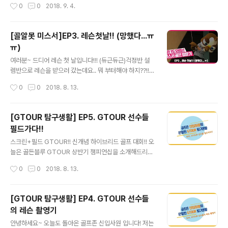
작성시간
0
0
2018. 9. 4.
[골알못 미스서]EP3. 레슨첫날!! (망했다...ㅠ
ㅠ)
글 내용
여러분~ 드디어 레슨 첫 날입니다!!! (듀근듀근)걱정반 설
렘반으로 레슨을 받으러 갔는데요.. 뭐 부터해야 하지??!!
뻘쭘뻘쭘 하고 서 있으니..프로님이 오셨습니다..ㅎㅎ그럼..
작성시간
0
0
2018. 8. 13.
여러분도 저와 함께 레슨받으러 가시죵!!가즈아~~~~ (열
정폭발!!)
[GTOUR 탐구생활] EP5. GTOUR 선수들
필드가다!!
글 내용
스크린+필드 GTOUR!! 신개념 하이브리드 골프 대회!! 오
늘은 골든블루 GTOUR 상반기 챔피언십을 소개해드리겠
습니다~이번 대회는 GTOUR 사상 처음으로 실제 필드에
작성시간
0
0
2018. 8. 13.
서 치러진 대회입니다. 스크린과 필드를 접목해 최종 우승
자를 결정하는 이색적인 콘셉트로 1라운드는 대전 조이 마
루에서 스크린 대회로2라운드는 골프존 카운티 안성 Q에
[GTOUR 탐구생활] EP4. GTOUR 선수들
서 필드 대회로 진행되었습니다! 특히 2라운드 필드 대회
의 레슨 촬영기
는 한국 남자 프로 골프(KPGA)에서 직접 경기를 주관,필
글 내용
드규정과 동일하게 진행하고 지난해김홍택프로가 우승하
안녕하세요~ 오늘도 돌아온 골프존 신입사원 입니다! 저는