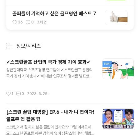
골퍼들이 기억하고 싶은 골프명언 베스트 7
36
8
조회
21
정보/시리즈
분류 전체보기
주요 글 목록
✔스크린골프 산업의 국가 경제 기여 효과✔
글 내용
성균관대학교 스포츠경영 연구팀이 ✔스크린골프 산업의
국가 경제 기여 효과✔ 에 대한 연구조사 결과를 발표했습
니다. 스크린골프 산업은 2018년 매출액 기준, 2011년 대
비 무려 32.3%나 가파르게 성장한 것으로 나타났습니다.
작성시간
1
0
2023. 5. 25.
스크린골프 산업은 생산 유발 효과와 부가가치 유발 효과
를 합해 약 16조 2천억 원의 경제적 파급 효과를 발생시켰
고 약 8만 4천 명의 일자리를 새롭게 만들어낸 것으로 조
[스크린 꿀팁 대방출] EP.6 - 내가 니 앱이다!
사됐습니다. 앞으로도 스크린골프 산업은 지속적인 성장세
골프존 앱 활용 팁
와 함께 전체 골프 산업의 성장을 견인해 나갈 것으로 예측
글 내용
됩니다. 특히, 성균관대학교 스포츠 경영 연구팀은 아날로
스크린에서 잘치고 싶은 골린이 인가요?? 그럼 어서오세
그 세상인 필드골프를 IT 및 VR 기술을 활용한 디지털 세
요!! 스크린 골프를 해본 경험이 없어 당황스럽다면! 해봤지
상인 스크린골프 구현한 골프존의 디지털 트랜스포메이션
만 잘 모르겠다면! 그런 골린이 여러분을 위해 스크린 골프