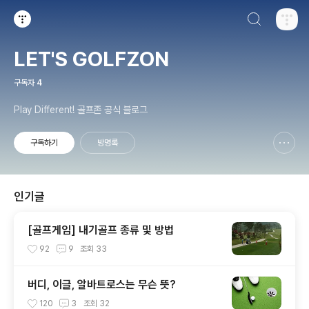
검색하기
티스토리
LET'S GOLFZON
구독자
4
Play Different! 골프존 공식 블로그
구독하기
방명록
신고하기 레이어
열기
인기글
[골프게임] 내기골프 종류 및 방법
92
9
조회
33
버디, 이글, 알바트로스는 무슨 뜻?
120
3
조회
32