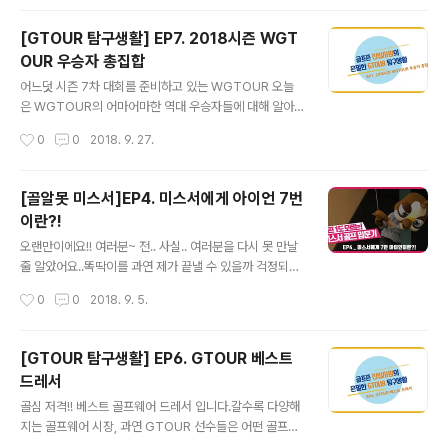
[GTOUR 탐구생활] EP7. 2018시즌 WGT
OUR 우승자 총집합
글 내용
어느덧 시즌 7차 대회를 준비하고 있는 WGTOUR 오늘
은 WGTOUR의 어마어마한 역대 우승자들에 대해 알아
보도록 하겠습니다!! 지금까지 2018 시즌 WGTOUR 우
작성시간
0
0
2018. 9. 27.
승자들을 살펴봤습니다~ 선수들의 디테일한 성적이 궁금
하다면 하단의 링크를 참조해주시면 감사하겠습니다!htt
p://www.golfzon.com/tournament/winnersclub/y
[골알못 미스서]EP4. 미스서에게 아이언 7번
ear/6 과연 다음 2018 롯데렌터카 WGTOUR 7차 대회
이란?!
우승자는 누가 될지 정말 궁금하네요(궁금) 앞으로도 치열
글 내용
한 경쟁을 이긴 멋진 우승자들을 만나길 바랍니다♡ 그럼
오랜만이에요!! 여러분~ 전.. 사실.. 여러분을 다시 못 만날
다음 편에서 또 만나요!
줄 알았어요..똑딱이를 과연 제가 끝낼 수 있을까 걱정되
서.. (왜.. 여러분 끄덕이고 계시죠 ㅠㅠ) 그래도 무사히 똑
작성시간
0
0
2018. 9. 5.
딱이를 마치고이렇게 아이언을 들고 돌아 왔습니다 (짝짝
짝)
[GTOUR 탐구생활] EP6. GTOUR 베스트
드레서
글 내용
골심 저격!! 베스트 골프웨어 드레서 입니다.갈수록 다양해
지는 골프웨어 시장, 과연 GTOUR 선수들은 어떤 골프웨
어를 Pick 했을까요?지금부터 저와 함께 보시죠~