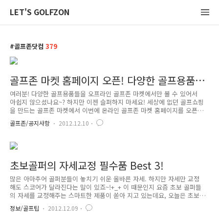
LET'S GOLFZON
골프존닷컴
379
골프존 마켓 홈페이지 오픈! 다양한 골프용품을
온라인에서도 만나보세요!
여러분! 다양한 골프용품들을 오프라인 골프존 마켓에서만 볼 수 있어서
아쉽지 않으셨나요~? 하지만 이젠 슬퍼하지 마세요! 세상에 없던 골프쇼핑
을 만드는 골프존 마켓에서 이번에 온라인 골프존 마켓 홈페이지를 오픈했
다고 합니다~! 그럼 지금 바로 골프존 마켓 홈페이지를 둘러볼까요?^0^
골프존/공지사항
2012.12.10
짠! 골프존 마켓 홈페이지입니다~! 깔끔한 모습이죠?^^ 골프존 마켓 홈페이
지는 크게 지역별 매장 정보, 골프용품 소개, 이벤트 등에 대한 정보가 제
공되는데요, 각 카테고리가 어떻게 구성되어 있는지 살펴 보아요.=) 사실
‘다른 골퍼들은 어떤 골프용품을 사용하고 있을까?’하고 궁금해하시는 분
들이 많을 것 같은데요! 골프존 마켓 홈페이지를 방문하시면 주간에 가장
초보골퍼의 자세교정 필수품 Best 3!
인기 있었던 상품과 추천상품을 함께 만나 보실 수 있답니다.^^ ..
많은 아마추어 골퍼분들이 놓치기 쉬운 올바른 자세. 하지만 자세만 교정
해도 스코어가 달라진다는 말이 있죠~!+_+ 이 때문인지 요즘 초보 골퍼들
의 자세를 교정해주는 스마트한 제품이 쏟아 지고 있는데요, 오늘은 초보
골퍼의 필수품이라고 할 수 있는 '자세교정 용품 BEST 3'를 소개합니다
정보/골프팁
2012.12.09
~!^0^ 이젠 카메라 하나면 OK, 골퍼전용 카메라 사실 골퍼들의 스윙을 교