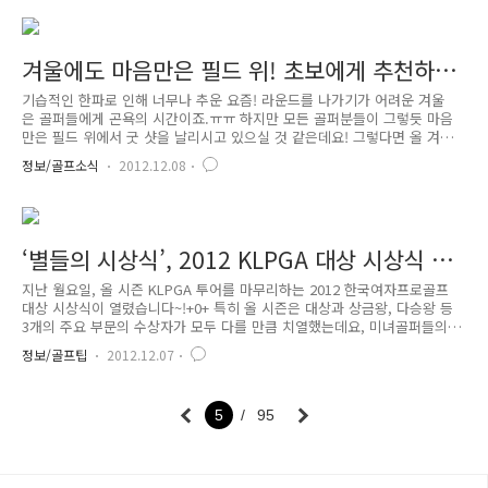
정하는 것에는 자신의 스윙모습을 관찰하고 분석하는 것이 최고의 방법이
죠. 최근에는 이를 반증하기라도 하는 듯 '골프에 최적화된 카메라'가 출시
되었다고 하는데요. 기존에 스윙모습을 촬영하고 컴퓨터로 옮겨 분석해야
했던 번거로움을 없애준 제품이라고 합니다.^^ 이 제품의 가장 큰 특징은
겨울에도 마음만은 필드 위! 초보에게 추천하는
고속 촬영한 스윙의 슬로우 영상과 카메라 액정의 라인 표시 지침을..
골프 책
기습적인 한파로 인해 너무나 추운 요즘! 라운드를 나가기가 어려운 겨울
은 골퍼들에게 곤욕의 시간이죠.ㅠㅠ 하지만 모든 골퍼분들이 그렇듯 마음
만은 필드 위에서 굿 샷을 날리시고 있으실 것 같은데요! 그렇다면 올 겨
울, 골프관련 서적과 함께하는 것이 어떨까요? 오늘은 초보 골퍼들이 읽으
정보/골프소식
2012.12.08
면 좋을 책 Best 3를 소개합니다~!^0^ 왕초보 골퍼를 위한 필수 지침서,
‘까치 이현세의 골프가 뭐길래’ 첫 번째로 소개해드릴 책은 초보골퍼라면
라운드에 나서기 전 꼭 읽어봐야 한다는 '까치 이현세의 골프가 뭐길래' 입
니다. 이 책은 골프 마니아로 알려진 인기만화가 이현세 화백이 독자들의
이해를 돕기 위한 그림들로 구성된 것이 특징인데요, 어드레스부터 피니시
‘별들의 시상식’, 2012 KLPGA 대상 시상식 현
동작까지 실감나게 그려내어 독자들이 골프스윙을 충분히 상상할 ..
장 스케치
지난 월요일, 올 시즌 KLPGA 투어를 마무리하는 2012 한국여자프로골프
대상 시상식이 열렸습니다~!+0+ 특히 올 시즌은 대상과 상금왕, 다승왕 등
3개의 주요 부문의 수상자가 모두 다를 만큼 치열했는데요, 미녀골퍼들의
화려한 변신을 엿볼 수 있었던 KLPGA 대상 시상식으로 지금 바로 떠나보
정보/골프팁
2012.12.07
아요.^0^ 소공동에 위치한 롯데 호텔에서 진행된 2012 KLPGA 대상 시상
식! 시상식의 시작 시간이 가까워지자 아름다운 여신으로 변신한 프로골프
선수들이 하나 둘 모습을 드러내기 시작했습니다~!+_+ 위 사진의 주인공은
5
95
바로 김하늘 선수인데요, 역시 원조 미녀골퍼답게 많은 취재진 앞에서도
여유있는 미소를 선보이는 모습이죠?^^ 이번 시상식은 올 시즌 2승을 거둔
양제윤 선수가 공동사회를 맡으며 화제가 되기..