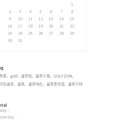
1
2
3
4
5
6
7
8
9
10
11
12
13
14
15
16
17
18
19
20
21
22
23
24
25
26
27
28
29
30
31
ag
프존,
golf,
골프팁,
골프스윙,
GOLFZON,
크린골프,
골프,
골프레슨,
골프존닷컴,
골프스타,
otal
day :
sterday :