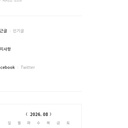
시리즈
근글
인기글
지사항
acebook
Twitter
alendar
2026. 08
일
월
화
수
목
금
토