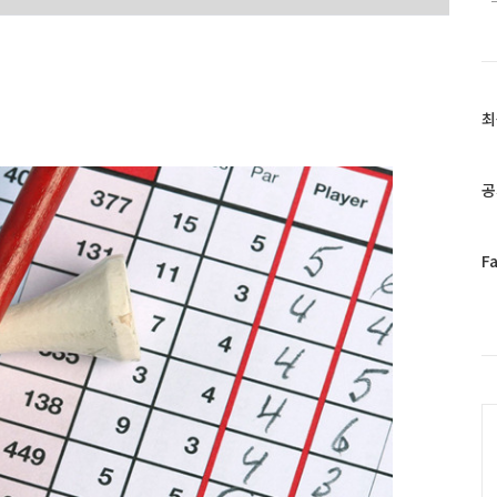
최
최
근
글
과
공
인
기
글
페
F
이
스
북
트
위
터
C
플
러
그
인