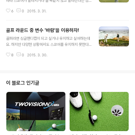
따라 스코어가 달라지거나 늘 똑같지 않고 달라진다는 점
인 것 같아요. 거기다 일생을 즐길 수 있는 스포츠라는 점은
6
0
2015. 3. 31.
가장 큰 매력이지 않을까 생각이 들어요.나이에 따라 다른
즐거움을 주는 스포츠인 골프! 남녀노소 누구나 즐길 수 있
는 스포츠인 골프의 즐거움에 빠져볼게요! 나이에 따라 즐
골프 라운드 중 변수 '바람'을 이용하자!
거움이 다른 스포츠 골프! 스포츠와 나이의 상관관계에 대
글 내용
한 연구를 보면 절정의 기량을 보이는 최전성기는 스포츠
골퍼라면 싱글핸디캡이 되고 싶거나 유지하고 싶어하는데
종목별로 약간씩 차이가 있는데요. 테니스의 경우 22세~2
요. 하지만 다양한 상황에서도 스코어를 유지하지 못한다
6세, 야구는 15세~30세로 나타났고 골프의 경우에는 이
면 싱글이란 것은 허황된 꿈일 것 같아요- 특히 바람 부는
보다 조금 늦은 30대 초반에 최전성기를 맞는다고 해요.
8
0
2015. 3. 30.
날의 라운드에 약점을 가진 골퍼들이 많죠. 자연 현상에도
실제로 종목별 최고령 출전 선수 기록을 비교해 보더라도
비거리를 유지하고 정확히 공략한다면 스코어를 줄이는데
골프가 가장 높답니다. 스포츠는 연..
효과가 있답니다! 골프 라운드 중 변수인 바람을 이용하는
방법, 알려드릴게요 골프 라운드 중 변수, '바람'을 이용하
자 바람 속에서 거리를 유지할 수 있는 방법 바람 속에서도
이 블로그 인기글
침착하게 어드레스를 정확히 취하는 것이 매우 중요하고,
안쪽 근육을 사용해 거리를 낸다는 것이 필요하답니다. 어
드레스 동작에서 가장 주의깊게 생각해야 할 부분은 골프
는 정지해 있는 볼을 치는 것이기 때문에 가능한 불필요한
힘을 빼고 릴렉스 한 동작을 취해야 해요..