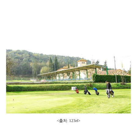
<출처:
123rf
>