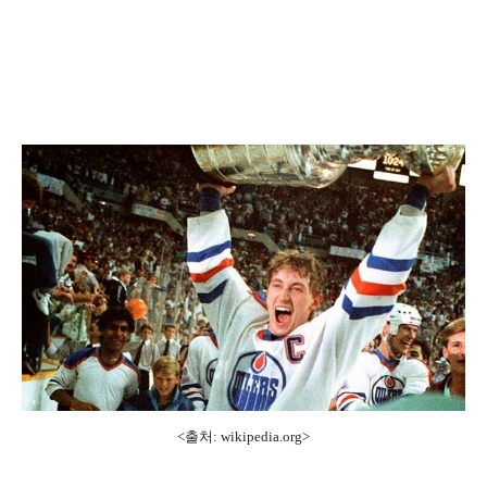
<출처:
wikipedia.org
>