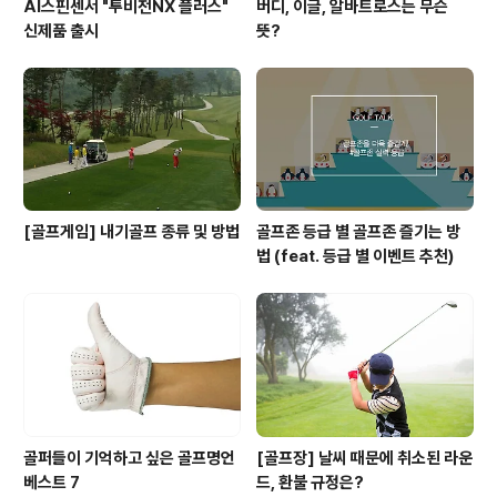
AI스핀센서 "투비전NX 플러스"
버디, 이글, 알바트로스는 무슨
신제품 출시
뜻?
[골프게임] 내기골프 종류 및 방법
골프존 등급 별 골프존 즐기는 방
법 (feat. 등급 별 이벤트 추천)
골퍼들이 기억하고 싶은 골프명언
[골프장] 날씨 때문에 취소된 라운
베스트 7
드, 환불 규정은?