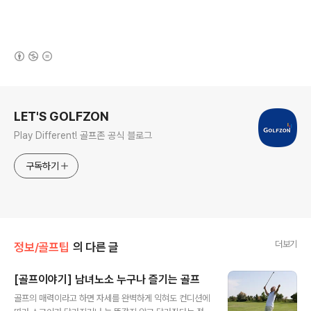
(새창열림)
로그 정보
LET'S GOLFZON
Play Different! 골프존 공식 블로그
구독하기
더보기
정보/골프팁
의 다른 글
[골프이야기] 남녀노소 누구나 즐기는 골프
글 내용
골프의 매력이라고 하면 자세를 완벽하게 익혀도 컨디션에