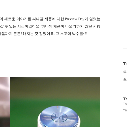
로운 이야기를 써나갈 제품에 대한 Preview Day가 열렸는
알아갈 수 있는 시간이었어요. 하나의 제품이 나오기까지 많은 시행
음까지 든든! 해지는 것 같았어요. 그 노고에 박수를
~!!
T
골
골
방
T
To
문
자
Ye
수