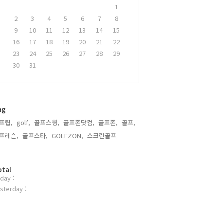
1
2
3
4
5
6
7
8
9
10
11
12
13
14
15
16
17
18
19
20
21
22
23
24
25
26
27
28
29
30
31
ag
프팁,
golf,
골프스윙,
골프존닷컴,
골프존,
골프,
프레슨,
골프스타,
GOLFZON,
스크린골프,
otal
day :
sterday :