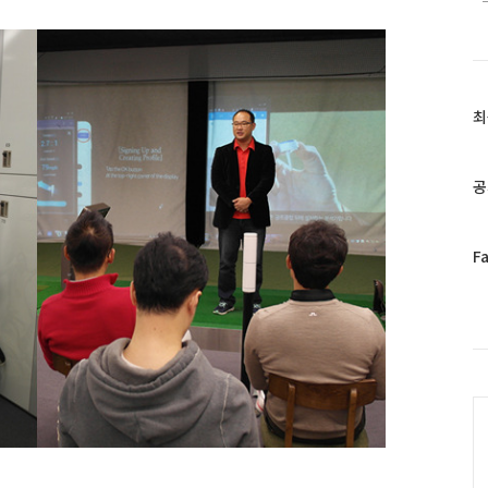
최
최
근
글
과
공
인
기
글
페
F
이
스
북
트
위
터
C
플
러
그
인