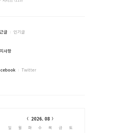
시리즈
근글
인기글
지사항
acebook
Twitter
alendar
2026. 08
일
월
화
수
목
금
토