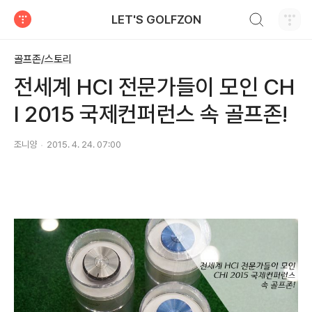
검색하기
LET'S GOLFZON
티스토리
골프존/스토리
전세계 HCI 전문가들이 모인 CH
I 2015 국제컨퍼런스 속 골프존!
조니양
2015. 4. 24. 07:00