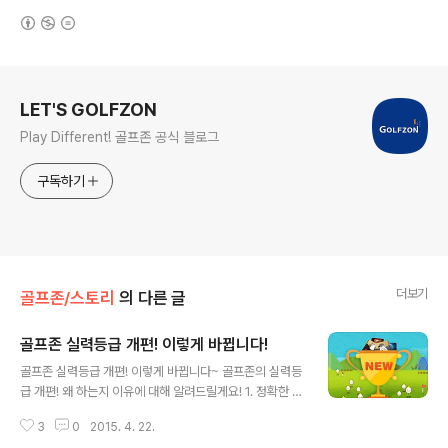
(새창열림)
로그 정보
LET'S GOLFZON
Play Different! 골프존 공식 블로그
구독하기
더보기
골프존/스토리
의 다른 글
골프존 실력등급 개편! 이렇게 바뀝니다!
글 내용
골프존 실력등급 개편! 이렇게 바뀝니다~ 골프존의 실력등
급 개편! 왜 하는지 이유에 대해 알려드릴게요! 1. 정확한 골
프실력을 반영하기 위해! 2. 상위 등급의 세분화를 위해! 3.
3
0
2015. 4. 22.
비슷한 실력끼리 경쟁하기 위해! 바로 위의 세가지 이유로