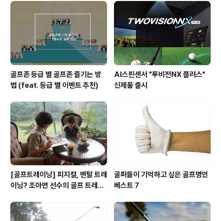
골프존 등급 별 골프존 즐기는 방
AI스핀센서 "투비전NX 플러스"
법 (feat. 등급 별 이벤트 추천)
신제품 출시
[골프트레이닝] 피지컬, 멘탈 트레
골퍼들이 기억하고 싶은 골프명언
이닝? 조아연 선수의 골프 트레이
베스트 7
닝