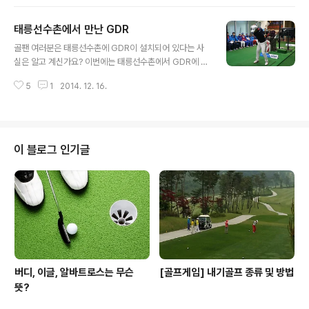
인해 골프존의 실력등급이 개편된다고 합니다. 골프존의
서비스를 더욱 즐겁게 하기 위한 개편이라고 하니 5월 19
태릉선수촌에서 만난 GDR
일이 기대됩니다 :) 가장 궁금하고 중요한 부분인 실력등급
글 내용
은 어떻게 구성되는지 알아볼게요~ 푸짐한 경품이 준비되
골팬 여러분은 태릉선수촌에 GDR이 설치되어 있다는 사
어있는 실력등급 개편 사전 이벤트! 지금 바로 이벤트 참여
실은 알고 계신가요? 이번에는 태릉선수촌에서 GDR에 대
가능하니 바로 확인해보세요 ▶ http://bit.ly/1GdN4uN
해 알려주고 연습해보는 시간을 가졌는데요. 우리나라 국
5
1
2014. 12. 16.
가대표 선수들과 남자 골프 국가대표 코치, 여자 국가대표
코치까지 참석해 스윙 분석까지 해보았다고 해요. 함께 그
현장 속으로 가볼까요? 태릉선수촌 속 GDR! 지난 달 25
일에 방문한 태릉선수촌! 골프훈련장 입구부터 국가대표의
흔적들을 볼 수 있어 감개무량했어요. 국가대표의 대단함
이 블로그 인기글
이 느껴지는 공간이었는데요. 이번에 태릉선수촌을 방문하
게 된 이유는 골프 국가대표 코치들과 선수들에게 GDR의
기능과 활용법을 설명하기 위해서였는데요^^ 이번 겨울 동
계 훈련도 중요하지만 자신의 몸을 체크해 볼 수 있는 기회
가 되었으면 좋겠답니다. 우리 선수들이 쓴다..
버디, 이글, 알바트로스는 무슨
[골프게임] 내기골프 종류 및 방법
뜻?