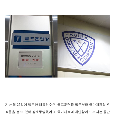
지난 달 25일에 방문한 태릉선수촌!
골프훈련장 입구부터 국가대표의 흔
적들을 볼 수 있어 감개무량했어요. 국가대표의 대단함이 느껴지는 공간