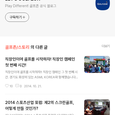
Play Different! 골프존 공식 블로그
구독하기
더보기
골프존/스토리
의 다른 글
직장인이여 골프를 시작하자! 직장인 캠페인
첫 번째 시간!
글 내용
직장인이여 골프를 시작하자!! 직장인 캠페인 그 첫 번째 시
간. 경기도 화성에 있는 ASML KOREA와 함께했습니다.
차 없는 뚜벅이도? 장비가 없어도? 눈치 보이는 신입사원
10
0
2014. 10. 21.
도? 용돈 받는 과장님도! 골프를 시작하자! Why not?? 골
프존이 있으니까! 요즘 광고를 통해서도 자주 만나게 되는
것 같아요~ 반가와요 골프존~! 직장인이여 골프를 시작하
2014 스포츠산업 포럼: 제2의 스크린골프,
자!! Why not? 골프존이 있으니까! 10월16일 행사 당일!!
첫 번째 직장인 캠페인을 위한 특별 게스트! 골프여신(?) 김
어떻게 만들 것인가?
글 내용
민아 아나운서와 골프를 사랑하는 인기 개그맨! 정명훈, 홍