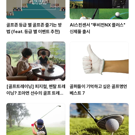
골프존 등급 별 골프존 즐기는 방
AI스핀센서 "투비전NX 플러스"
법 (feat. 등급 별 이벤트 추천)
신제품 출시
[골프트레이닝] 피지컬, 멘탈 트레
골퍼들이 기억하고 싶은 골프명언
이닝? 조아연 선수의 골프 트레이
베스트 7
닝