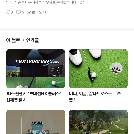
인 가 시즌을 마무리하는 승부처로 돌아왔습니다. 10월 5
형 블럭버스터 매치플레이로 색다른 재미와 감동을 전할
일(목)부터 18일(일)까지 인천 영종도 스카이72 골프&리
예정입니다. 각 팀은 12명씩으로 솔하임컵 방식을 준용한
6
0
2015. 10. 16.
조트 오션코스에서 벌어지는데요. 2015 프레지던츠컵이
매치플레이 대진 방식으로 우승..
끝난지 얼마 되지 않은 골퍼들의 가슴을 다시 한 번 불태울
~! 의 현장을 미리 만나보고 더욱 재미있게 관전해볼게요!
관전 포인트 지키거나 빼앗거나! 박인비, 리디아 고의 우승
경쟁 이번 대회의 최고 흥행 요소는 올 한 해 최고의 활약을
이 블로그 인기글
펼친 박인비와 리디아 고의 우승 경쟁인데요. 커리어 그랜
드슬램의 박인비와 생애 첫 메이저 타이틀을 거머쥔 리디
아 고는 각각 시즌 4승을 하면서 치열한 경쟁 구도를 형성
했습니다. 두 선수에게 이번 대회는 그래서인지 더욱 특별
한데요. 시즌 톱으로 가는 ..
AI스핀센서 "투비전NX 플러스"
버디, 이글, 알바트로스는 무슨
신제품 출시
뜻?