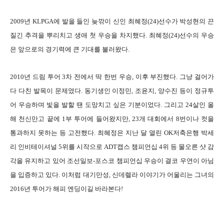
2009년 KLPGA에 발을 들인 늦깎이 신인 최혜정(24)선수가 박성현의 끈
질긴 추격을 뿌리치고 생애 첫 우승을 차지했다. 최혜정(24)선수의 우승
은 앞으로의 경기력에 큰 기대를 불러왔다.
2010년 드림 투어 3차 전에서 딱 한번 우승, 이후 부진했다. 그냥 걸어가
다 다친 발목이 문제였다. 동기생인 이정민, 조윤지, 양수진 등이 정규투
어 우승하며 빛을 발할 땐 도망치고 싶은 기분이었다. 그리고 24살인 올
해 천신만고 끝에 1부 투어에 들어왔지만, 23개 대회에서 8번이나 컷을
통과하지 못하는 등 고전했다. 최혜정은 지난 달 열린 OK저축은행 박세
리 인비테이셔널 5위를 시작으로 ADT캡스 챔피언십 4위 등 물오른 샷 감
각을 유지하고 있어 조선일보-포스코 챔피언십 우승이 결코 우연이 아님
을 입증하고 있다. 이처럼 대기만성, 신데렐라 이야기가 어울리는 그녀의
2016년 투어가 해피 엔딩이길 바라
본다!