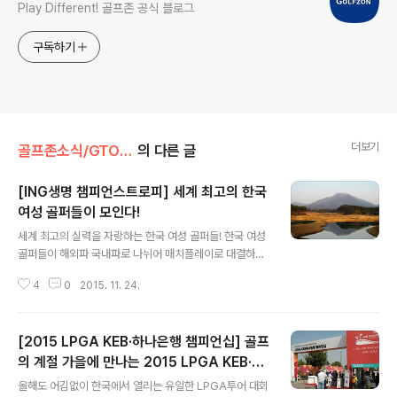
Play Different! 골프존 공식 블로그
구독하기
더보기
골프존소식/GTOUR
의 다른 글
[ING생명 챔피언스트로피] 세계 최고의 한국
여성 골퍼들이 모인다!
글 내용
세계 최고의 실력을 자랑하는 한국 여성 골퍼들! 한국 여성
골퍼들이 해외파 국내파로 나뉘어 매치플레이로 대결하는
대회가 있다고 합니다. 바로 'ING 생명 챔피언스트로피'인
4
0
2015. 11. 24.
데요. 이 대회는 11월 27일부터 29일까지 부산 기장군 베
이사이드GC에서 펼쳐질 예정입니다. 국내파와 해외파의
자존심을 건 여자골프 대항전! 대회를 미리볼게요~! ING
[2015 LPGA KEB·하나은행 챔피언십] 골프
생명 챔피언스트로피 'ING생명 챔피언스트로피' 대회란?
이 대회는 세계 최고 실력을 자랑하는 한국 여자 골프 스타
의 계절 가을에 만나는 2015 LPGA KEB·하
글 내용
들간의 빅매치로 이루어집니다. 해외파와 국내파로 나뉘어
나은행 챔피언십
올해도 어김없이 한국에서 열리는 유일한 LPGA투어 대회
개최되며 '팀 대항' 대결을 컨셉으로 진행되며 에 이은 한국