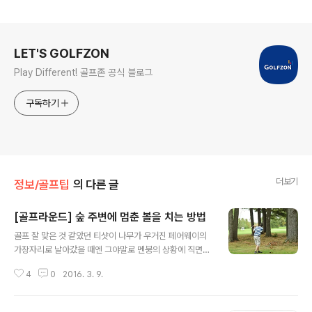
로그 정보
LET'S GOLFZON
Play Different! 골프존 공식 블로그
구독하기
더보기
정보/골프팁
의 다른 글
[골프라운드] 숲 주변에 멈춘 볼을 치는 방법
글 내용
골프 잘 맞은 것 같았던 티샷이 나무가 우거진 페어웨이의
가장자리로 날아갔을 때엔 그야말로 멘붕의 상황에 직면하
게 되지요. 볼이 떨어진 위치로 이동해 세컨드샷의 타겟방
4
0
2016. 3. 9.
향을 정하려 요리조리 샷할 방향을 살펴보아도 애매한 위
치라면.. 골퍼 여러분은 어떤 결정을 내리실건가요? 모든
상황에 대한 해법을 소개해드리긴 어렵지만, 골퍼들이 가