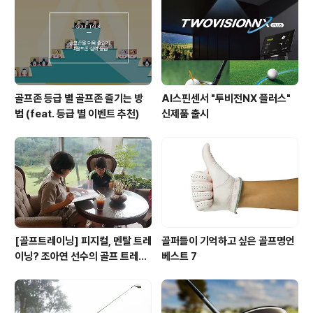
골프존 등급 별 골프존 즐기는 방
AI스핀센서 "투비전NX 플러스"
법 (feat. 등급 별 이벤트 추천)
신제품 출시
[골프트레이닝] 피지컬, 멘탈 트레
골퍼들이 기억하고 싶은 골프명언
이닝? 조아연 선수의 골프 트레이
베스트 7
닝