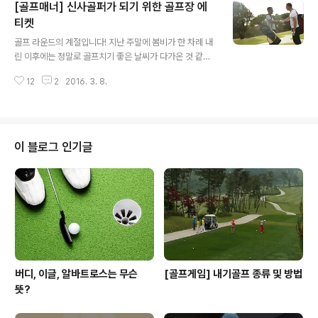
[골프매너] 신사골퍼가 되기 위한 골프장 에
장 보편적으로 겪은 숲 근처에서의 상황을 풀어나가볼게
요! 숲 주변에 멈춘 볼을 치는 방법 1. 페어웨이 왼편의 나무
티켓
글 내용
옆에 멈춘 볼 위 사진과 같이 페어웨이의 왼편 나무 앞에 볼
골프 라운드의 계절입니다! 지난 주말에 봄비가 한 차례 내
이 멈추었을 경우입니다. 오른손잡이 골퍼라면 나무 때문
린 이후에는 정말로 골프치기 좋은 날씨가 다가온 것 같은
에 제대로 스윙을 하기 쉽지 않은 상황인데요. 어떤 방법이
데요. 여러분 중에서도 조만간 라운드 약속이 잡혀있는 분
있을까요? 첫번째 방법은 나무를 등지고 불완전한 자세로
12
2
2016. 3. 8.
들이 많이 계실 것 같네요. 골프 라운드에서 가장 중요한 것
나마 스윙을 하는 것입니다. 볼을 원하는..
중 하나는 골프 규칙을 잘 숙지하고, 잘 따르는 것입니다.
그래야 동반자와 즐겁고 공정한 라운드를 즐길 수 있겠지
요. 골프규칙 뿐 아니라, 골프장에서 지켜야 할 에티켓도 있
는데요. 이 점은 라운드 규칙보다 중요도가 높지 않다고 생
이 블로그 인기글
각되어서인지, 지켜지지 않는 경우가 많아 타인, 타팀에게
불편함을 끼치는 경우가 많다고 해요. 'Manners Maket
h Man(매너가 사람을 만든다)'라는 말처럼, 골프장에서 지
켜야 할 에티켓들을 알아볼까요? 타인의 비매너를 비난하
기 전에, 자신의 에..
버디, 이글, 알바트로스는 무슨
[골프게임] 내기골프 종류 및 방법
뜻?