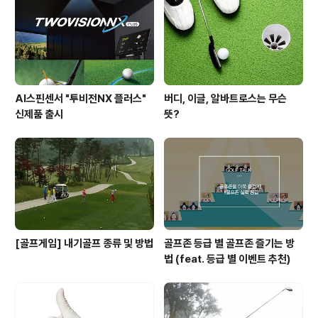
트 & 스파 - 챔피언 코스 (Champions Course) 앞서 간
단히 설명해 드렸던 잭니클라우스의 솜씨(?)가 ..
AI스핀센서 "투비전NX 플러스"
버디, 이글, 알바트로스는 무슨
신제품 출시
뜻?
[골프게임] 내기골프 종류 및 방법
골프존 등급 별 골프존 즐기는 방
법 (feat. 등급 별 이벤트 추천)