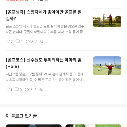
[골프생각] 스윙자세가 좋아야만 골프를 잘
칠까?
글 내용
골프 스윙의 자세가 좋으면 골프 실력이 좋은 것으로 간주
되곤 합니다. 구질이 어떻냐의 여부를 떠나, 스윙 폼이 좋으
면 '골프를 잘 치는 사람'으로 보여질 수 있지요. 실제로 스
7
0
2016. 3. 24.
윙 자세는 구질에 직접적인 영향을 주기 때문에 많은 이들
이 좋은 자세를 보유하기 위해 많은 연습 시간을 투자하게
됩니다. 하지만 스윙 자세가 반드시 좋아야 골프를 잘 칠 수
[골프코스] 선수들도 두려워하는 악마의 홀
있는 걸까요? 스윙의 폼과 골프 실력의 상관관계에 대해 생
각해 보았습니다. 스윙 자세와 실력의 상관관계 1. '좋은 스
(Hole)
글 내용
윙 자세'를 위한 스윙 이론들 좋은 골프 스윙을 위해 내 몸
지난 2월 중순, TV를 통해 'PGA 혼다 클래식'을 의 중계
을 컨트롤해야 할 요소들이 정말 많습니다. 마치 정해진 스
방송을 시청하던 중, 수 많은 프로 선수들이 같은 홀에서 실
윙의 틀 안에 나의 움직임을 끼워 넣어야 하는 느낌입니다.
수 아닌 실수를 범하는 장면을 보았는데요. 이 곳은 선수들
손목은 이렇게, 발은 이렇게, 머리는 이렇게 등등 지켜야할
1
0
2016. 3. 18.
사이에서도 피하고 싶은 코스로 유명한 잭니클라우스의
부분이 많지..
'베어 트랩(Bear Trap)' 이었습니다. '악마의 코스', '아멘
코너' 등 '대체 어떻기에 이런 무시무시한 별칭이 붙은걸
까?' 라는 호기심을 불러 일으키는 세계의 코스들이 있습니
다. 코스들을 스크린골프에 옮겨 놓아도 쉽게 통과하기는
이 블로그 인기글
어려워 보이는 악마의 코스들! 소개해드릴게요. :) 선수들도
두려워 하는 세계 속 악마의 골프코스 1. PGA 내셔널 리조