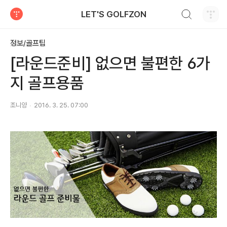
검색하기
LET'S GOLFZON
티스토리
정보/골프팁
[라운드준비] 없으면 불편한 6가
지 골프용품
조니양
2016. 3. 25. 07:00