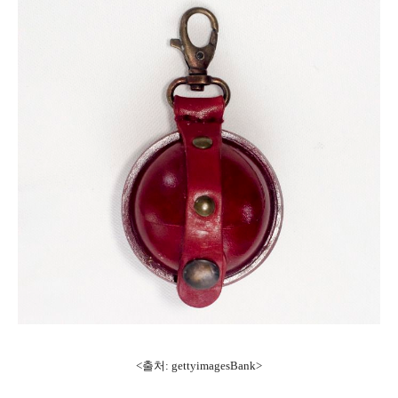
<출처: gettyimagesBank>