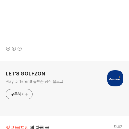
(새창열림)
로그 정보
LET'S GOLFZON
Play Different! 골프존 공식 블로그
구독하기
더보기
정보/골프팁
의 다른 글