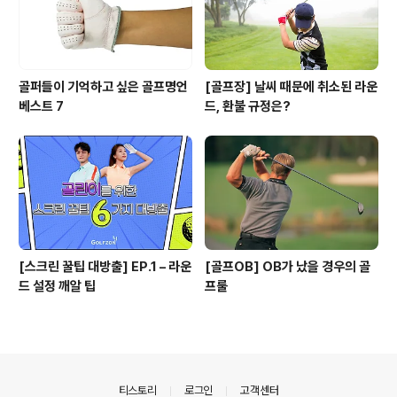
골퍼들이 기억하고 싶은 골프명언
[골프장] 날씨 때문에 취소된 라운
베스트 7
드, 환불 규정은?
[스크린 꿀팁 대방출] EP.1 – 라운
[골프OB] OB가 났을 경우의 골
드 설정 깨알 팁
프룰
의안내
티스토리
로그인
고객센터