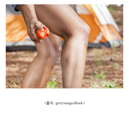
<출처: gettyimagesBank>