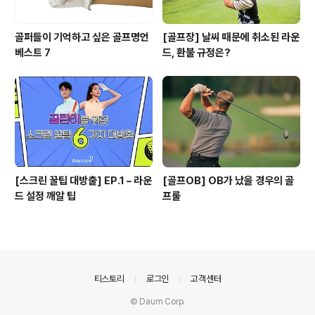
골퍼들이 기억하고 싶은 골프명언
[골프장] 날씨 때문에 취소된 라운
베스트 7
드, 환불 규정은?
[스크린 꿀팁 대방출] EP.1 – 라운
[골프OB] OB가 났을 경우의 골
드 설정 깨알 팁
프룰
의안내
티스토리
로그인
고객센터
© Daum Corp.