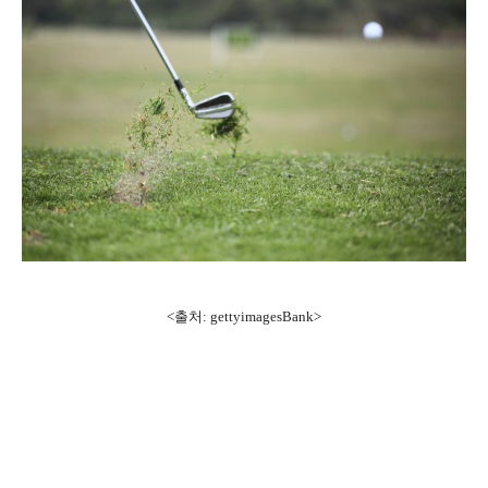
<출처: gettyimagesBank>