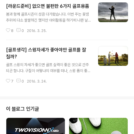
[라운드준비] 없으면 불편한 6가지 골프용품
글 내용
봄과 함께 골프시즌이 성큼 다가왔습니다. 이번 주는 꽃샘
추위에 다소 쌀쌀하긴 했지만 야외활동을 하기에 나쁜 날
씨는 아니었죠? 주변에서도 벌써 라운드 예약으로 주말이
8
0
2016. 3. 25.
바쁜 골퍼들이 많이 있는데요. 게 중에는 올 골프시즌만을
기다리며 머리올릴 준비를 하고 있는 초보골퍼도 몇몇 있
습니다. 머리 올릴 시절에는 인터넷과 책에서 어설프게 접
[골프생각] 스윙자세가 좋아야만 골프를 잘
한 라운드 준비물 만을 챙겨 라운드에 나섰다가 허둥지둥
라운드를 마치곤 하지요. 노하우나 여유를 갖기엔 초보골
칠까?
글 내용
퍼에게는 18홀을 도는 시간이 너무나 부족합니다. ^^; 이번
골프 스윙의 자세가 좋으면 골프 실력이 좋은 것으로 간주
주말, 첫 라운드를 나서는 초보골퍼 분들을 위해 없으면 아
되곤 합니다. 구질이 어떻냐의 여부를 떠나, 스윙 폼이 좋으
쉽고 불편한 6가지 골프 아이템을 소개해드리겠습니다. 지
면 '골프를 잘 치는 사람'으로 보여질 수 있지요. 실제로 스
금이라도 늦지 않았으니 빠뜨린 용품이 있다면 근처의 골
7
0
2016. 3. 24.
윙 자세는 구질에 직접적인 영향을 주기 때문에 많은 이들
프존마켓이나 골프장 내 프로샵을 방문해보시면..
이 좋은 자세를 보유하기 위해 많은 연습 시간을 투자하게
됩니다. 하지만 스윙 자세가 반드시 좋아야 골프를 잘 칠 수
있는 걸까요? 스윙의 폼과 골프 실력의 상관관계에 대해 생
각해 보았습니다. 스윙 자세와 실력의 상관관계 1. '좋은 스
이 블로그 인기글
윙 자세'를 위한 스윙 이론들 좋은 골프 스윙을 위해 내 몸
을 컨트롤해야 할 요소들이 정말 많습니다. 마치 정해진 스
윙의 틀 안에 나의 움직임을 끼워 넣어야 하는 느낌입니다.
손목은 이렇게, 발은 이렇게, 머리는 이렇게 등등 지켜야할