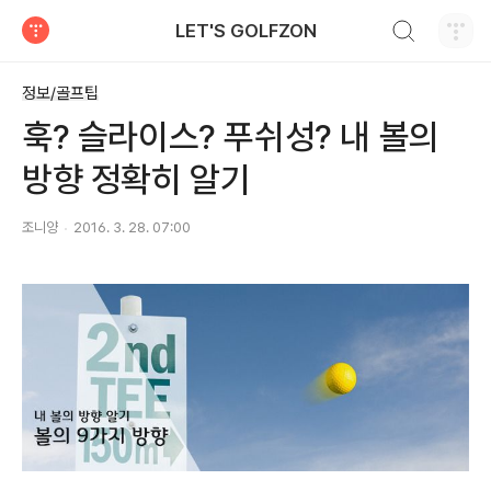
검색하기
LET'S GOLFZON
티스토리
정보/골프팁
훅? 슬라이스? 푸쉬성? 내 볼의
방향 정확히 알기
조니양
2016. 3. 28. 07:00