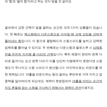
의 '힘'은 '팔의 힘'이라고 하는 것이 맞을 것 같아요.
골프에서 강한 근력이 빛을 발하는 순간은 크게 3가지 상황들이 있습니
다. 첫 째로는
백스윙에서 다운스윙으로 이어질 때 상체 꼬임을 강하게
풀어내는 힘
입니다. 이 힘으로 클럽헤드의 스윙스피드를 높히고 강력한
임팩트를 뽑아낼 수 있지요. 두 번째로는 다운스윙과 팔로스루 시
상체회
전을 든든히 지지해 줄 다리의 근력
입니다. 특히 체중이 완전히 왼쪽 다
리로 옮겨가는 순간 왼쪽 다리가 이를 단단히 지탱해주지 못한다면 스윙
궤도가 무너지고 스윙 스피드가 분산됩니다.
마지막으로는 라운드를 위
한 체력입니다. 18홀을 라운드하는 동안 골퍼는 후반부로 가며 지치고 집
중력을 잃어버리게 되는데요. 체력이 뒷받침되어
18홀을 마치는 순간까
지도 흔들림 없는 스윙을 구사하기 위해서는 체력이 관건
이겠지요.