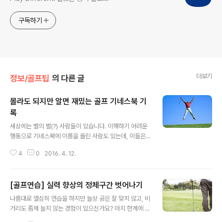
구독하기
더보기
정보/골프팁
의 다른 글
몰라도 되지만 알면 재밌는 골프 기네스북 기
록
글 내용
세상에는 별의 별(?) 사람들이 있습니다. 이해하기 어려운
행동으로 기네스북에 이름을 올린 사람도 있는데, 이들은
행동 자체에 의미를 두기 보다는 기네스북에 자신의 이름
4
0
2016. 4. 12.
을 올리는 것에 더 큰 목적을 두는 것이겠죠? 골프계에서도
기네스북에 등재된 사례들을 꽤 찾아볼 수 있는데요. 몰라
도 상관은 없지만 알면 재미있는 골프 기네스북! 어떤 것들
[골프연습] 실력 향상의 정체구간 벗어나기
이 있는지 심심풀이 땅콩처럼 즐겨보세요. :) 골프에 관련된
글 내용
기네스북 기록들 1. 세계에서 가장 규모가 큰 골프장 우리
나름대로 열심히 연습을 하지만 늘상 공은 잘 맞지 않고, 비
나라는 토지가 비교적 작은 편인 탓에 골프장이 그리 광범
거리도 좀체 늘지 않는 경험이 있으신가요? 마치 한계에 부
위한 편은 아닌 것 같아요. 보통 18홀, 많게는 36홀, 규모
딪힌 듯 한 정체기에는 골프에 대한 흥미를 잃게될 가능성