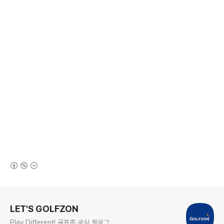
(새창열림)
로그 정보
LET'S GOLFZON
Play Different! 골프존 공식 블로그