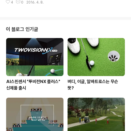
가 크다면 72홀 정도일 것 같은데요. 중국에는 우리나라의
4
0
2016. 4. 8.
도 높은데요. 이러한 정체기는 다이어트나 무언가를 학습
골프장은 비교도 할 수 없는 규모를 지닌 골프장이 있다고
할 때, 체력을 단련할 때 등에도 나타나는 현상으로 어찌 보
합니다. 이 '대륙의..
면 자연스러운 것이라고 볼 수도 있어요. 많은 골퍼들의 사
기를 떨어뜨리는 골프 실력의 정체기! 효과적으로 탈출할
수 있는 몇 가지 방법을 여러분께 제안(?)해보도록 하겠습
이 블로그 인기글
니다! 골프실력 향상의 정체구간 탈출하기 1. 연습 패턴, 환
경 바꾸기 골프 실력의 정체 구간에 갇혀있는 분들이라면
자신이 얼마나 오랫동안 같은 공간에서 같은 패턴의 연습
을 했었는지 되새겨보세요. 혹시, 실내 연습장에서만 몇 달
동안 매일 연습을 하진 않았나..
AI스핀센서 "투비전NX 플러스"
버디, 이글, 알바트로스는 무슨
신제품 출시
뜻?