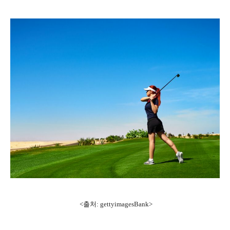
<출처: gettyimagesBank>