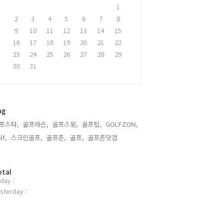
1
2
3
4
5
6
7
8
9
10
11
12
13
14
15
16
17
18
19
20
21
22
23
24
25
26
27
28
29
30
31
ag
프스타,
골프레슨,
골프스윙,
골프팁,
GOLFZON,
lf,
스크린골프,
골프존,
골프,
골프존닷컴,
otal
day :
sterday :