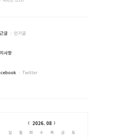
시리즈
근글
인기글
지사항
acebook
Twitter
alendar
2026. 08
일
월
화
수
목
금
토