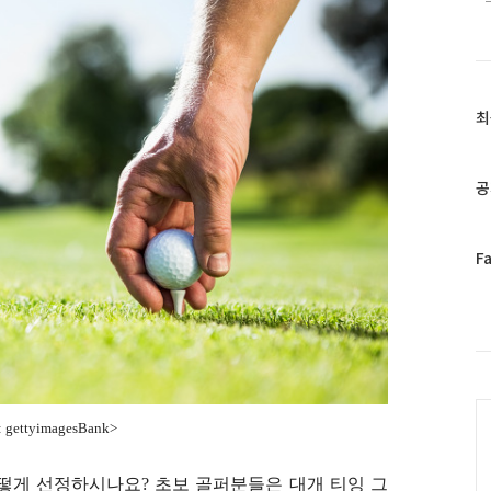
최
최
근
글
과
공
인
기
글
페
F
이
스
북
트
위
터
C
플
gettyimagesBank>
러
그
인
떻게 선정하시나요? 초보 골퍼분들은 대개 티잉 그