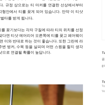
다. 규정 상으로는 티 마커를 연결한 선상에서부터
각형안에서 티를 꽂게 되어 있습니다. 만약 이 티샷
2벌타를 받게 됩니다.
티를 꽂기보다는 각자 구질에 따라 티의 위치를 선정
 잦다면 티샷 에어리어 오른쪽에 티를 꽂고 페어웨이
면 이와 반대로 하는 것이 좋습니다. 또한 그린에 라
변 벙커, 수목 등을 살피며 어떤 스윙을 할지 생각
T
티샷으로 연결될 확률이 높답니다.
골
go
방
T
To
문
자
Ye
수