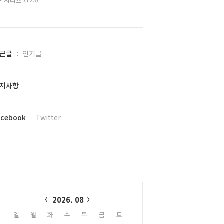
시리즈
근글
인기글
지사항
acebook
Twitter
alendar
2026. 08
일
월
화
수
목
금
토