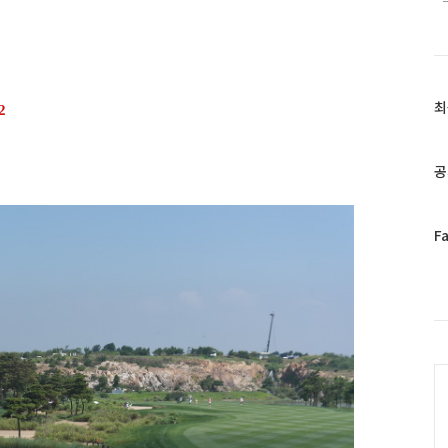
최
최
2
근
글
과
공
인
기
글
페
F
이
스
북
트
위
터
C
플
러
그
인