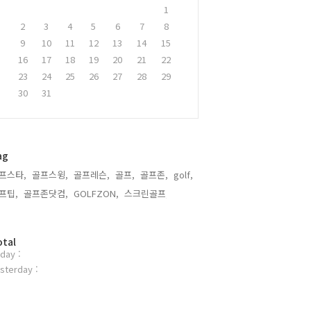
1
2
3
4
5
6
7
8
9
10
11
12
13
14
15
16
17
18
19
20
21
22
23
24
25
26
27
28
29
30
31
ag
프스타,
골프스윙,
골프레슨,
골프,
골프존,
golf,
프팁,
골프존닷컴,
GOLFZON,
스크린골프,
otal
day :
sterday :