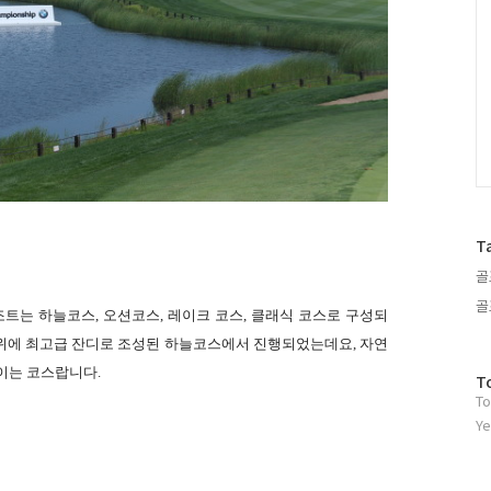
T
골
골
트는 하늘코스, 오션코스, 레이크 코스, 클래식 코스로 구성되
 위에 최고급 잔디로 조성된 하늘코스에서 진행되었는데요, 자연
이는 코스랍니다.
방
T
To
문
자
Ye
수