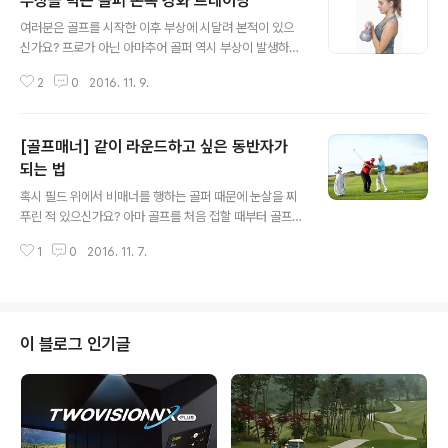
부상을 막는 골퍼 손목 강화 트레이닝
글 내용
여러분은 골프를 시작한 이후 부상에 시달려 본적이 있으
신가요? 프로가 아닌 아마추어 골퍼 역시 부상이 발생하면
큰 불편을 감내해야 할 수 밖에 없지요. 그 중에서도 손목
2
0
2016. 11. 9.
부상은 골프를 하지 않더라도 일상생활에서 불편함을 겪을
수 밖에 없는 부위랍니다. 이런 불편을 막기 위해 사전에 예
방하는 것이 가장 현명한 선택이 될 것 같은데요, 골퍼의 실
[골프매너] 같이 라운드하고 싶은 동반자가
력도 키워주고 부상도 막아주는 손목강화 트레이닝! 지금
바로 시작해보세요! 부상을 막는 골퍼 손목 강화 트레이닝
되는 법
글 내용
1. 신문지 구기기 신문지 구기기는 집에서 편하게 할 수 있
혹시 필드 위에서 비매너를 행하는 골퍼 때문에 눈살을 찌
는 손목 강화 트레이닝입니다. 바로 선 상태에서 팔을 앞으
푸린 적 있으신가요? 아마 골프를 처음 접할 때부터 골프에
로 뻗어 손등, 팔뚝, 어깨가 일직선이 되도록 해주세요. 이
서 매너는 굉장히 중요한 부분이며 골프는 신사의 스포츠
러한 자세에서 손으로 신문지를 잡아 한 손안에 들어오도
1
0
2016. 11. 7.
라는 말들을 들어보셨을 것 같은데요, 골프에는 그만큼 다
록 구겨주시면 된답니다. 이..
양한 규칙과 지켜야 할 예의가 존재하죠. 오늘은 그중에서
도 같이 라운드하고 싶은 동반자가 되는 매너에 대해 알아
보아요! 같이 라운드하고 싶은 동반자가 되는 법 1. 개인 준
비물은 스스로 챙기자. 우리 모두 어린 시절, '자기의 일은
이 블로그 인기글
스스로 하자~'라는 구호를 배웠음에도 불구하고 필드에 나
갈 때는 꼭 본인의 것을 스스로 챙기지 못하는 분들이 있죠.
필드에 나가기 위해서는 많은 준비가 필요하고 그 중에서
도 티, 볼마커, 파우치 등 개인 스스로 챙겨야 할 골프 용품
들이 있어요, 만일 이러한 ..