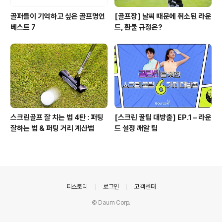
골퍼들이 기억하고 싶은 골프명언
[골프장] 날씨 때문에 취소된 라운
베스트 7
드, 환불 규정은?
스크린골프 잘 치는 법 4탄 : 퍼팅
[스크린 꿀팁 대방출] EP.1 – 라운
잘하는 법 & 퍼팅 거리 계산법
드 설정 깨알 팁
의안내
티스토리
로그인
고객센터
© Daum Corp.