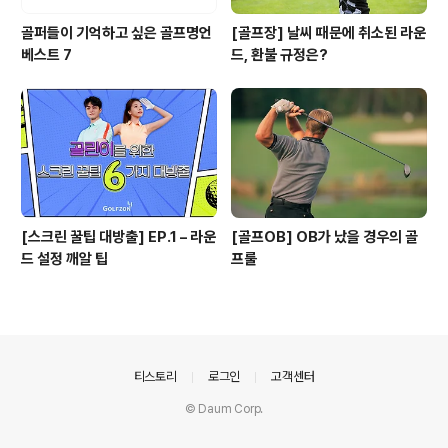
골퍼들이 기억하고 싶은 골프명언
[골프장] 날씨 때문에 취소된 라운
베스트 7
드, 환불 규정은?
[스크린 꿀팁 대방출] EP.1 – 라운
[골프OB] OB가 났을 경우의 골
드 설정 깨알 팁
프룰
의안내
티스토리
로그인
고객센터
© Daum Corp.