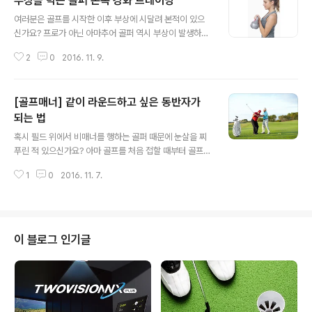
부상을 막는 골퍼 손목 강화 트레이닝
글 내용
여러분은 골프를 시작한 이후 부상에 시달려 본적이 있으
신가요? 프로가 아닌 아마추어 골퍼 역시 부상이 발생하면
큰 불편을 감내해야 할 수 밖에 없지요. 그 중에서도 손목
2
0
2016. 11. 9.
부상은 골프를 하지 않더라도 일상생활에서 불편함을 겪을
수 밖에 없는 부위랍니다. 이런 불편을 막기 위해 사전에 예
방하는 것이 가장 현명한 선택이 될 것 같은데요, 골퍼의 실
[골프매너] 같이 라운드하고 싶은 동반자가
력도 키워주고 부상도 막아주는 손목강화 트레이닝! 지금
바로 시작해보세요! 부상을 막는 골퍼 손목 강화 트레이닝
되는 법
글 내용
1. 신문지 구기기 신문지 구기기는 집에서 편하게 할 수 있
혹시 필드 위에서 비매너를 행하는 골퍼 때문에 눈살을 찌
는 손목 강화 트레이닝입니다. 바로 선 상태에서 팔을 앞으
푸린 적 있으신가요? 아마 골프를 처음 접할 때부터 골프에
로 뻗어 손등, 팔뚝, 어깨가 일직선이 되도록 해주세요. 이
서 매너는 굉장히 중요한 부분이며 골프는 신사의 스포츠
러한 자세에서 손으로 신문지를 잡아 한 손안에 들어오도
1
0
2016. 11. 7.
라는 말들을 들어보셨을 것 같은데요, 골프에는 그만큼 다
록 구겨주시면 된답니다. 이..
양한 규칙과 지켜야 할 예의가 존재하죠. 오늘은 그중에서
도 같이 라운드하고 싶은 동반자가 되는 매너에 대해 알아
보아요! 같이 라운드하고 싶은 동반자가 되는 법 1. 개인 준
비물은 스스로 챙기자. 우리 모두 어린 시절, '자기의 일은
이 블로그 인기글
스스로 하자~'라는 구호를 배웠음에도 불구하고 필드에 나
갈 때는 꼭 본인의 것을 스스로 챙기지 못하는 분들이 있죠.
필드에 나가기 위해서는 많은 준비가 필요하고 그 중에서
도 티, 볼마커, 파우치 등 개인 스스로 챙겨야 할 골프 용품
들이 있어요, 만일 이러한 ..