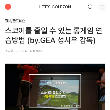
검색하기
LET'S GOLFZON
티스토리
정보/골프레슨
스코어를 줄일 수 있는 롱게임 연
습방법 (by.GEA 성시우 감독)
조니양
2017. 4. 14. 07:00