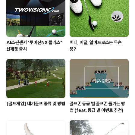
는 것이죠! 또한 퍼터가 아닌 웨지로 퍼팅을 할 수밖에 없는
상황이 발생하기도 합니다. 지난 2015년 그린브라이어클
래식 최종일 로버트 스..
AI스핀센서 "투비전NX 플러스"
버디, 이글, 알바트로스는 무슨
신제품 출시
뜻?
[골프게임] 내기골프 종류 및 방법
골프존 등급 별 골프존 즐기는 방
법 (feat. 등급 별 이벤트 추천)