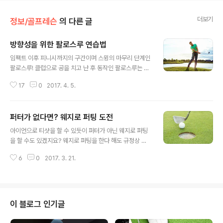
더보기
정보/골프레슨
의 다른 글
방향성을 위한 팔로스루 연습법
글 내용
임팩트 이후 피니시까지의 구간이며 스윙의 마무리 단계인
팔로스루! 클럽으로 공을 치고 난 후 동작인 팔로스루는 방
향을 잡아주고 파워를 늘려주는 그야말로 "볼을 제대로 보
17
0
2017. 4. 5.
내는 동작" 이라고 할 수 있습니다. 팔로스루가 자연스럽게
이어질 때 방향성은 물론 비거리 향상도 기대할 수 있습니
다. 팔로스루 연습, 어떻게 해야 하는지 살펴보도록 해요!
퍼터가 없다면? 웨지로 퍼팅 도전
임팩트 후 팔로스루 구간에서는 양팔을 쭉 뻗어주세요. 팔
글 내용
을 뻗음으로써 볼을 타깃 방향으로 끝까지 밀어서 힘을 전
아이언으로 티샷을 할 수 있듯이 퍼터가 아닌 웨지로 퍼팅
달하는 것입니다. 올바른 팔로스루는 릴리즈 이후 피니시
을 할 수도 있겠지요? 웨지로 퍼팅을 한다 해도 규정상 문
를 향해 진행되는 클럽의 방향이 적절한 균형을 가지고 있
제는 없겠지만 다소 황당한 이야기처럼 들릴 수도 있을 것
어야 합니다. 공을 치고자 하는 방향을 향해 팔을 쭉 뻗는다
6
0
2017. 3. 21.
같아요. 하지만 웨지로 퍼팅하는 것이 필요한 순간은 분명
는 느낌으로! 몸-손-헤드가 들어왔을 때, 손을 바로 돌리는
있답니다! 어떤 순간에 웨지가 퍼터를 대신할 수 있는지 어
것이 아니라, 임팩트 이후 클럽..
떻게 스트로크를 해야 하는지 지금부터 살펴보아요! 퍼팅
시 퍼터 대신 웨지를 사용하는 장면은 프로 무대에서도 종
종 볼 수 있습니다. 2015년 KPGA 대상을 수상했던 이태
이 블로그 인기글
희 선수는 2013년 투어 중 사진과 같이 퍼팅 시 웨지를 사
용한 적이 있습니다. 웨지 퍼팅이 꼭 놀라운 일만은 아니라