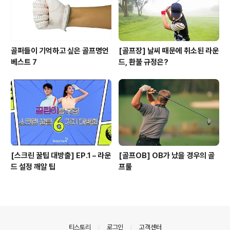
골퍼들이 기억하고 싶은 골프명언
[골프장] 날씨 때문에 취소된 라운
베스트 7
드, 환불 규정은?
[스크린 꿀팁 대방출] EP.1 – 라운
[골프OB] OB가 났을 경우의 골
드 설정 깨알 팁
프룰
의안내
티스토리
로그인
고객센터